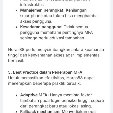
infrastruktur.
Manajemen perangkat:
Kehilangan
smartphone atau token bisa menghambat
akses pengguna.
Kesadaran pengguna:
Tidak semua
pengguna memahami pentingnya MFA
sehingga perlu edukasi tambahan.
Horas88 perlu menyeimbangkan antara keamanan
tinggi dan kenyamanan akses agar implementasi
berhasil.
5. Best Practice dalam Penerapan MFA
Untuk memastikan efektivitas, Horas88 dapat
menerapkan beberapa praktik terbaik:
Adaptive MFA:
Hanya meminta faktor
tambahan pada login berisiko tinggi, seperti
dari perangkat baru atau lokasi asing.
Fallback mechanism:
Menyediakan opsi