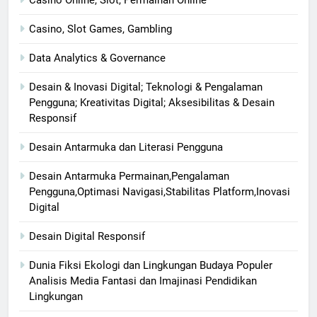
Casino Online, Slot, Permainan Online
Casino, Slot Games, Gambling
Data Analytics & Governance
Desain & Inovasi Digital; Teknologi & Pengalaman
Pengguna; Kreativitas Digital; Aksesibilitas & Desain
Responsif
Desain Antarmuka dan Literasi Pengguna
Desain Antarmuka Permainan,Pengalaman
Pengguna,Optimasi Navigasi,Stabilitas Platform,Inovasi
Digital
Desain Digital Responsif
Dunia Fiksi Ekologi dan Lingkungan Budaya Populer
Analisis Media Fantasi dan Imajinasi Pendidikan
Lingkungan