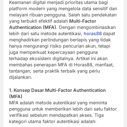
Keamanan digital menjadi prioritas utama bagi
platform modern yang mengelola data sensitif dan
melayani ribuan pengguna. Salah satu pendekatan
yang terbukti efektif adalah
Multi-Factor
Authentication (MFA)
. Dengan mengombinasikan
lebih dari satu metode autentikasi,
horas88
dapat
menghadirkan perlindungan berlapis yang tidak
hanya mengurangi risiko pencurian akun, tetapi
juga memperkuat kepercayaan pengguna
terhadap ekosistem digitalnya. Artikel ini akan
membahas penerapan MFA di Horas88, manfaat,
tantangan, serta praktik terbaik yang perlu
dijalankan.
1. Konsep Dasar Multi-Factor Authentication
(MFA)
MFA adalah metode autentikasi yang meminta
pengguna untuk memberikan lebih dari satu faktor
verifikasi sebelum mendapatkan akses. Tiga
kategori utama faktor autentikasi adalah: