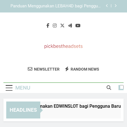
Skip
Panduan Menjelajahi Fitur EDWINSLOT bagi
to
Pengguna Baru
content
Panduan Menjelajahi Fitur LEBAH4D bagi
Pengguna Baru
Panduan Menggunakan EDWINSLOT bagi
Pengguna Baru
Panduan Menggunakan LEBAH4D bagi Pengguna
Baru
Panduan Menjelajahi Fitur EDWINSLOT bagi
Pengguna Baru
Pick Best
Dapatkan Headset Terbaik Dengan
Panduan Menjelajahi Fitur LEBAH4D bagi
NEWSLETTER
RANDOM NEWS
Headsets
Pengguna Baru
Rekomendasi Dari Pick Best Headsets.
Ulasan Dan Panduan Untuk Kualitas Suara
MENU
Terbaik.
anduan Menggunakan EDWINSLOT bagi Pengguna Baru
HEADLINES
Weeks Ago