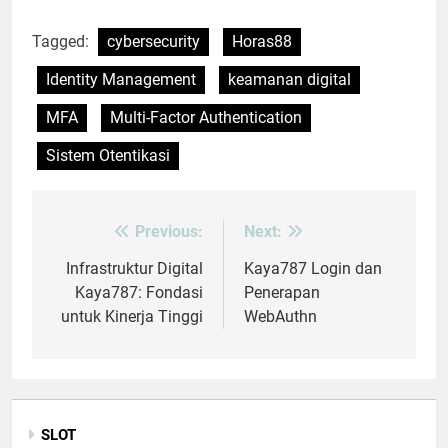
Tagged:
cybersecurity
Horas88
Identity Management
keamanan digital
MFA
Multi-Factor Authentication
Sistem Otentikasi
Previous:
Next:
Post
navigation
Infrastruktur Digital
Kaya787 Login dan
Kaya787: Fondasi
Penerapan
untuk Kinerja Tinggi
WebAuthn
SLOT