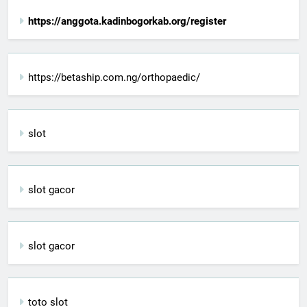
https://anggota.kadinbogorkab.org/register
https://betaship.com.ng/orthopaedic/
slot
slot gacor
slot gacor
toto slot