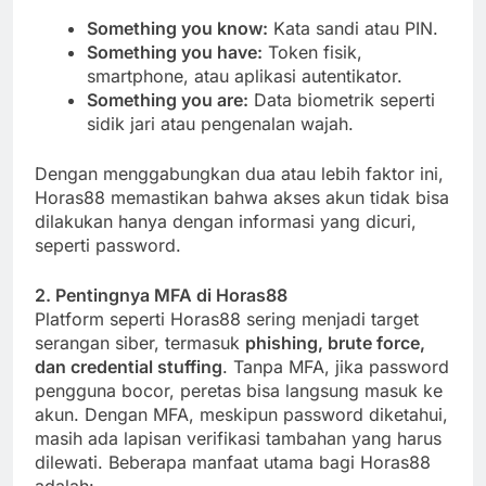
Something you know:
Kata sandi atau PIN.
Something you have:
Token fisik,
smartphone, atau aplikasi autentikator.
Something you are:
Data biometrik seperti
sidik jari atau pengenalan wajah.
Dengan menggabungkan dua atau lebih faktor ini,
Horas88 memastikan bahwa akses akun tidak bisa
dilakukan hanya dengan informasi yang dicuri,
seperti password.
2. Pentingnya MFA di Horas88
Platform seperti Horas88 sering menjadi target
serangan siber, termasuk
phishing, brute force,
dan credential stuffing
. Tanpa MFA, jika password
pengguna bocor, peretas bisa langsung masuk ke
akun. Dengan MFA, meskipun password diketahui,
masih ada lapisan verifikasi tambahan yang harus
dilewati. Beberapa manfaat utama bagi Horas88