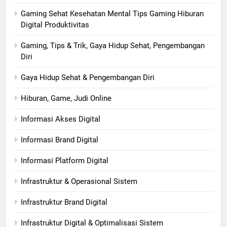
Gaming Sehat Kesehatan Mental Tips Gaming Hiburan
Digital Produktivitas
Gaming, Tips & Trik, Gaya Hidup Sehat, Pengembangan
Diri
Gaya Hidup Sehat & Pengembangan Diri
Hiburan, Game, Judi Online
Informasi Akses Digital
Informasi Brand Digital
Informasi Platform Digital
Infrastruktur & Operasional Sistem
Infrastruktur Brand Digital
Infrastruktur Digital & Optimalisasi Sistem