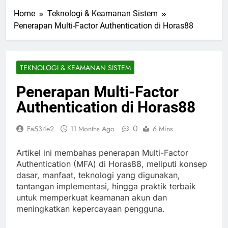
Home
Teknologi & Keamanan Sistem
Penerapan Multi-Factor Authentication di Horas88
TEKNOLOGI & KEAMANAN SISTEM
Penerapan Multi-Factor
Authentication di Horas88
0
Fa534e2
11 Months Ago
6 Mins
Artikel ini membahas penerapan Multi-Factor
Authentication (MFA) di Horas88, meliputi konsep
dasar, manfaat, teknologi yang digunakan,
tantangan implementasi, hingga praktik terbaik
untuk memperkuat keamanan akun dan
meningkatkan kepercayaan pengguna.