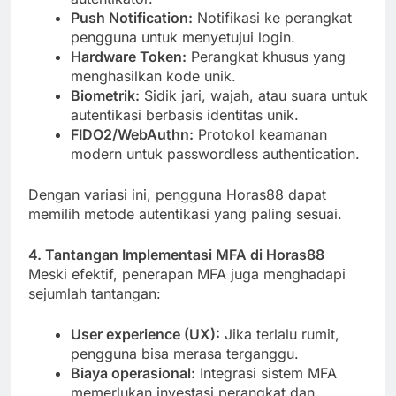
Push Notification:
Notifikasi ke perangkat
pengguna untuk menyetujui login.
Hardware Token:
Perangkat khusus yang
menghasilkan kode unik.
Biometrik:
Sidik jari, wajah, atau suara untuk
autentikasi berbasis identitas unik.
FIDO2/WebAuthn:
Protokol keamanan
modern untuk passwordless authentication.
Dengan variasi ini, pengguna Horas88 dapat
memilih metode autentikasi yang paling sesuai.
4. Tantangan Implementasi MFA di Horas88
Meski efektif, penerapan MFA juga menghadapi
sejumlah tantangan:
User experience (UX):
Jika terlalu rumit,
pengguna bisa merasa terganggu.
Biaya operasional:
Integrasi sistem MFA
memerlukan investasi perangkat dan