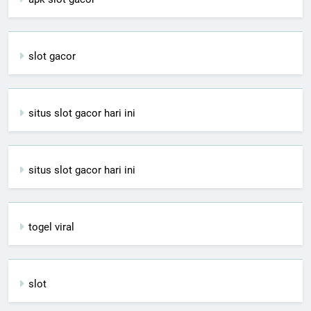
slot gacor
situs slot gacor hari ini
situs slot gacor hari ini
togel viral
slot