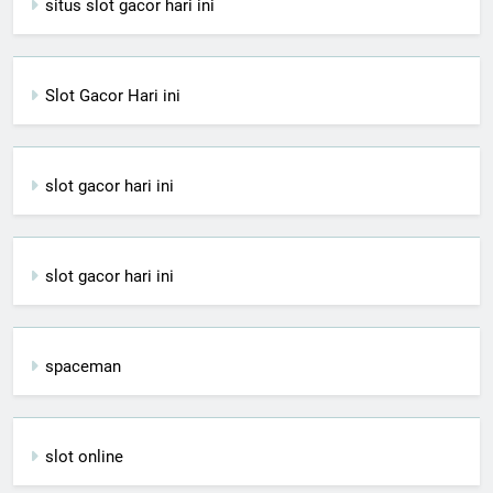
situs slot gacor hari ini
Slot Gacor Hari ini
slot gacor hari ini
slot gacor hari ini
spaceman
slot online