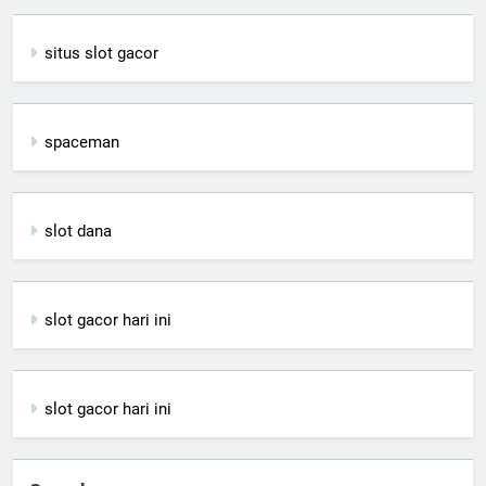
situs slot gacor
spaceman
slot dana
slot gacor hari ini
slot gacor hari ini