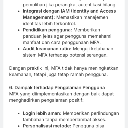
pemulihan jika perangkat autentikasi hilang.
Integrasi dengan IAM (Identity and Access
Management):
Memastikan manajemen
identitas lebih terkontrol.
Pendidikan pengguna:
Memberikan
panduan jelas agar pengguna memahami
manfaat dan cara penggunaan MFA.
Audit keamanan rutin:
Menguji ketahanan
sistem MFA terhadap potensi serangan.
Dengan praktik ini, MFA tidak hanya meningkatkan
keamanan, tetapi juga tetap ramah pengguna.
6. Dampak terhadap Pengalaman Pengguna
MFA yang diimplementasikan dengan baik dapat
menghadirkan pengalaman positif:
Login lebih aman:
Memberikan perlindungan
tambahan tanpa memperlambat akses.
Personalisasi metode:
Pengguna bisa