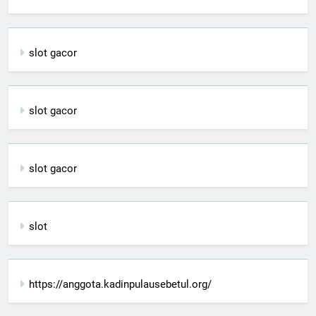
slot gacor
slot gacor
slot gacor
slot
https://anggota.kadinpulausebetul.org/