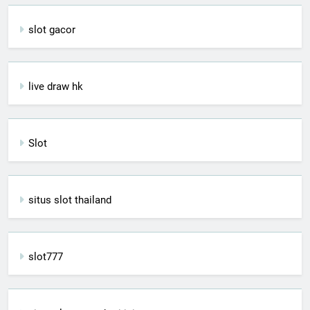
slot gacor
live draw hk
Slot
situs slot thailand
slot777