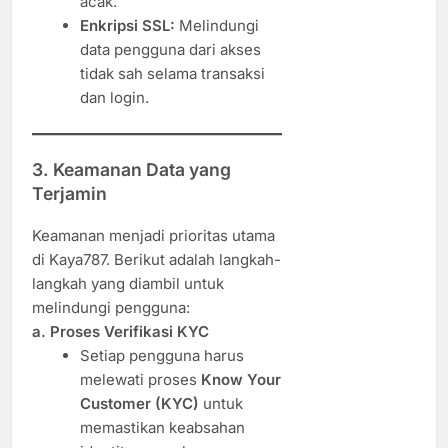
acak.
Enkripsi SSL:
Melindungi
data pengguna dari akses
tidak sah selama transaksi
dan login.
3. Keamanan Data yang
Terjamin
Keamanan menjadi prioritas utama
di Kaya787. Berikut adalah langkah-
langkah yang diambil untuk
melindungi pengguna:
a. Proses Verifikasi KYC
Setiap pengguna harus
melewati proses
Know Your
Customer (KYC)
untuk
memastikan keabsahan