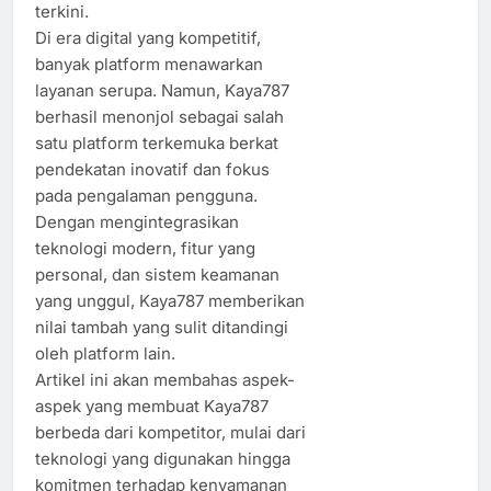
terkini.
Di era digital yang kompetitif,
banyak platform menawarkan
layanan serupa. Namun, Kaya787
berhasil menonjol sebagai salah
satu platform terkemuka berkat
pendekatan inovatif dan fokus
pada pengalaman pengguna.
Dengan mengintegrasikan
teknologi modern, fitur yang
personal, dan sistem keamanan
yang unggul, Kaya787 memberikan
nilai tambah yang sulit ditandingi
oleh platform lain.
Artikel ini akan membahas aspek-
aspek yang membuat Kaya787
berbeda dari kompetitor, mulai dari
teknologi yang digunakan hingga
komitmen terhadap kenyamanan