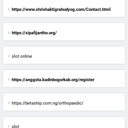
https://www.shrishaktigrahudyog.com/Contact.html
https://sipafijantho.org/
slot online
https://anggota.kadinbogorkab.org/register
https://betaship.com.ng/orthopaedic/
slot