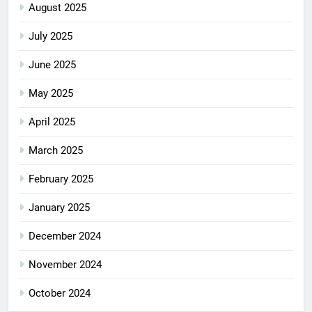
August 2025
July 2025
June 2025
May 2025
April 2025
March 2025
February 2025
January 2025
December 2024
November 2024
October 2024