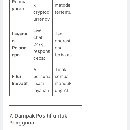
Pemba
k
metode
yaran
cryptoc
tertentu
urrency
Live
Layana
Jam
chat
n
operasi
24/7,
Pelang
onal
respons
gan
terbatas
cepat
AI,
Tidak
Fitur
persona
semua
Inovatif
lisasi
menduk
layanan
ung AI
7. Dampak Positif untuk
Pengguna