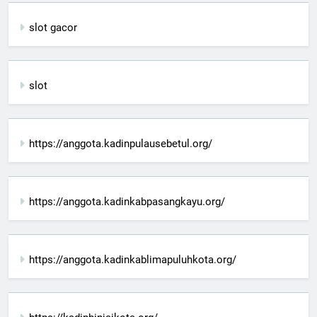
slot gacor
slot
https://anggota.kadinpulausebetul.org/
https://anggota.kadinkabpasangkayu.org/
https://anggota.kadinkablimapuluhkota.org/