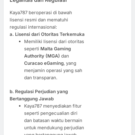
Kaya787 beroperasi di bawah
lisensi resmi dan mematuhi
regulasi internasional:
a. Lisensi dari Otoritas Terkemuka
Memiliki lisensi dari otoritas
seperti
Malta Gaming
Authority (MGA)
dan
Curacao eGaming
, yang
menjamin operasi yang sah
dan transparan.
b. Regulasi Perjudian yang
Bertanggung Jawab
Kaya787 menyediakan fitur
seperti pengecualian diri
dan batasan waktu bermain
untuk mendukung perjudian
yang bertanggung jawab.