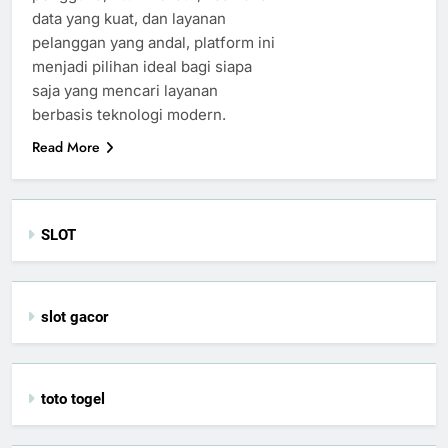
data yang kuat, dan layanan
pelanggan yang andal, platform ini
menjadi pilihan ideal bagi siapa
saja yang mencari layanan
berbasis teknologi modern.
Read More
SLOT
slot gacor
toto togel