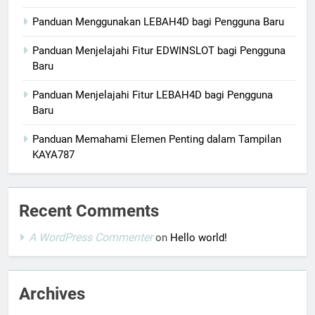
Panduan Menggunakan LEBAH4D bagi Pengguna Baru
Panduan Menjelajahi Fitur EDWINSLOT bagi Pengguna
Baru
Panduan Menjelajahi Fitur LEBAH4D bagi Pengguna
Baru
Panduan Memahami Elemen Penting dalam Tampilan
KAYA787
Recent Comments
A WordPress Commenter
on
Hello world!
Archives