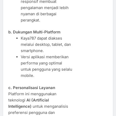
responsif membuat
pengalaman menjadi lebih
nyaman di berbagai
perangkat.
b. Dukungan Multi-Platform
Kaya787 dapat diakses
melalui desktop, tablet, dan
smartphone.
Versi aplikasi memberikan
performa yang optimal
untuk pengguna yang selalu
mobile.
c. Personalisasi Layanan
Platform ini menggunakan
teknologi
AI (Artificial
Intelligence)
untuk menganalisis
preferensi pengguna dan