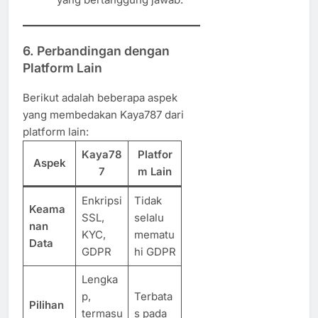
6. Perbandingan dengan
Platform Lain
Berikut adalah beberapa aspek
yang membedakan Kaya787 dari
platform lain:
Kaya78
Platfor
Aspek
7
m Lain
Enkripsi
Tidak
Keama
SSL,
selalu
nan
KYC,
mematu
Data
GDPR
hi GDPR
Lengka
p,
Terbata
Pilihan
termasu
s pada