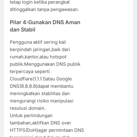
tetap login ketika perangkat
ditinggalkan tanpa pengawasan.
Pilar 4:Gunakan DNS Aman
dan Stabil
Pengguna aktif sering kali
berpindah jaringan,baik dari
rumah,kantor,atau hotspot
publik.Menggunakan DNS publik
terpercaya seperti
Cloudflare(1.1.1.1)atau Google
DNS(8.8.8.8)dapat membantu
meningkatkan stabilitas dan
mengurangi risiko manipulasi
resolusi domain.
Untuk perlindungan
tambahan,aktifkan DNS over
HTTPS(DoH)agar permintaan DNS