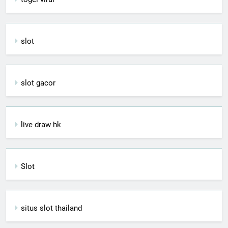
slot
slot gacor
live draw hk
Slot
situs slot thailand