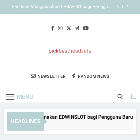
Skip
Panduan Menjelajahi Fitur EDWINSLOT bagi
to
Pengguna Baru
content
Panduan Menjelajahi Fitur LEBAH4D bagi
Pengguna Baru
Panduan Menggunakan EDWINSLOT bagi
Pengguna Baru
Panduan Menggunakan LEBAH4D bagi Pengguna
Baru
Panduan Menjelajahi Fitur EDWINSLOT bagi
Pengguna Baru
Pick Best
Dapatkan Headset Terbaik Dengan
Panduan Menjelajahi Fitur LEBAH4D bagi
NEWSLETTER
RANDOM NEWS
Headsets
Pengguna Baru
Rekomendasi Dari Pick Best Headsets.
Ulasan Dan Panduan Untuk Kualitas Suara
MENU
Terbaik.
anduan Menggunakan EDWINSLOT bagi Pengguna Baru
HEADLINES
Week Ago