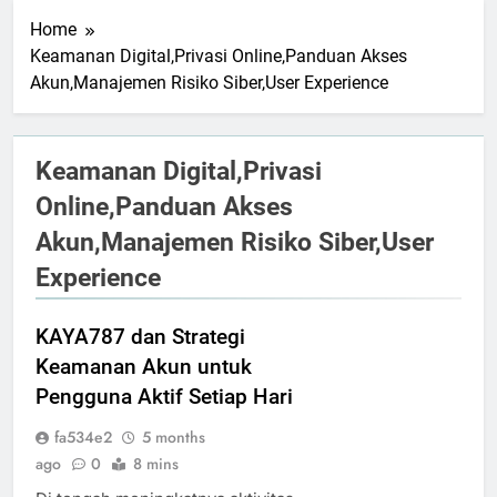
Home
Keamanan Digital,Privasi Online,Panduan Akses
Akun,Manajemen Risiko Siber,User Experience
Keamanan Digital,Privasi
Online,Panduan Akses
Akun,Manajemen Risiko Siber,User
Experience
KAYA787 dan Strategi
Keamanan Akun untuk
Pengguna Aktif Setiap Hari
fa534e2
5 months
ago
0
8 mins