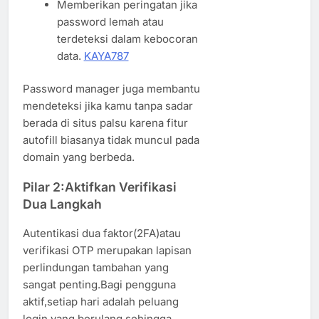
Memberikan peringatan jika
password lemah atau
terdeteksi dalam kebocoran
data.
KAYA787
Password manager juga membantu
mendeteksi jika kamu tanpa sadar
berada di situs palsu karena fitur
autofill biasanya tidak muncul pada
domain yang berbeda.
Pilar 2:Aktifkan Verifikasi
Dua Langkah
Autentikasi dua faktor(2FA)atau
verifikasi OTP merupakan lapisan
perlindungan tambahan yang
sangat penting.Bagi pengguna
aktif,setiap hari adalah peluang
login yang berulang,sehingga