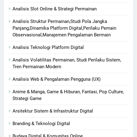
Analisis Slot Online & Strategi Permainan
Analisis Struktur Permainan,Studi Pola Jangka
Panjang,Dinamika Platform Digital,Perilaku Pemain
Observasional,Manajemen Pengalaman Bermain
Analisis Teknologi Platform Digital
Analisis Volatilitas Permainan, Studi Perilaku Sistem,
Tren Permainan Modern
Analisis Web & Pengalaman Pengguna (UX)
Anime & Manga, Game & Hiburan, Fantasi, Pop Culture,
Strategi Game
Arsitektur Sistem & Infrastruktur Digital
Branding & Teknologi Digital
Budaya Digital & Komunitas Online