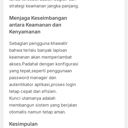
strategi keamanan jangka panjang.
Menjaga Keseimbangan
antara Keamanan dan
Kenyamanan
Sebagian pengguna khawatir
bahwa terlalu banyak lapisan
keamanan akan memperlambat
akses.Padahal dengan konfigurasi
yang tepat,seperti penggunaan
password manager dan
autentikator aplikasi,proses login
tetap cepat dan efisien.
Kunci utamanya adalah
membangun sistem yang berjalan
otomatis namun tetap aman.
Kesimpulan