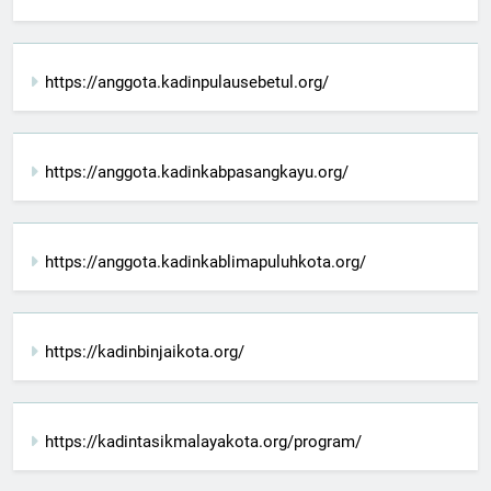
https://anggota.kadinpulausebetul.org/
https://anggota.kadinkabpasangkayu.org/
https://anggota.kadinkablimapuluhkota.org/
https://kadinbinjaikota.org/
https://kadintasikmalayakota.org/program/