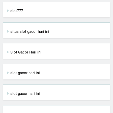
slot777
situs slot gacor hari ini
Slot Gacor Hari ini
slot gacor hari ini
slot gacor hari ini