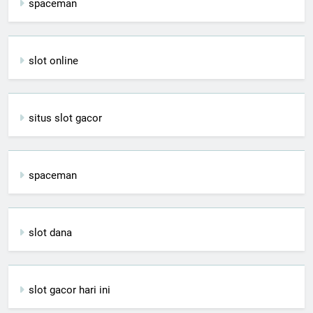
spaceman
slot online
situs slot gacor
spaceman
slot dana
slot gacor hari ini