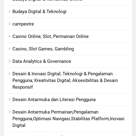
Budaya Digital & Teknologi
campestre
Casino Online, Slot, Permainan Online
Casino, Slot Games, Gambling
Data Analytics & Governance
Desain & Inovasi Digital; Teknologi & Pengalaman
Pengguna; Kreativitas Digital; Aksesibilitas & Desain
Responsif
Desain Antarmuka dan Literasi Pengguna
Desain Antarmuka Permainan,Pengalaman
Pengguna,Optimasi Navigasi,Stabilitas Platform,Inovasi
Digital