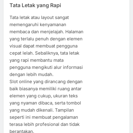
Tata Letak yang Rapi
Tata letak atau layout sangat
memengaruhi kenyamanan
membaca dan menjelajah. Halaman
yang terlalu penuh dengan elemen
visual dapat membuat pengguna
cepat lelah. Sebaliknya, tata letak
yang rapi membantu mata
pengguna mengikuti alur informasi
dengan lebih mudah.
Slot online yang dirancang dengan
baik biasanya memiliki ruang antar
elemen yang cukup, ukuran teks
yang nyaman dibaca, serta tombol
yang mudah dikenali. Tampilan
seperti ini membuat pengalaman
terasa lebih profesional dan tidak
berantakan.