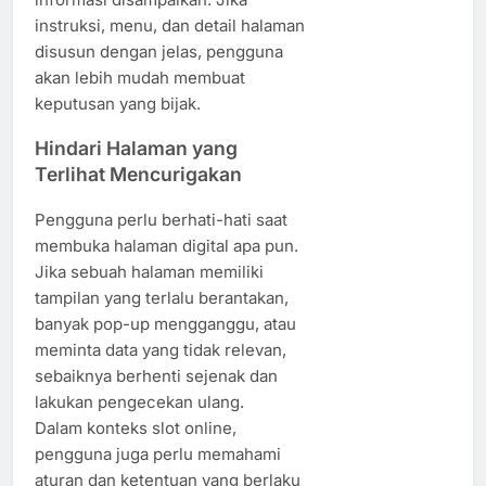
instruksi, menu, dan detail halaman
disusun dengan jelas, pengguna
akan lebih mudah membuat
keputusan yang bijak.
Hindari Halaman yang
Terlihat Mencurigakan
Pengguna perlu berhati-hati saat
membuka halaman digital apa pun.
Jika sebuah halaman memiliki
tampilan yang terlalu berantakan,
banyak pop-up mengganggu, atau
meminta data yang tidak relevan,
sebaiknya berhenti sejenak dan
lakukan pengecekan ulang.
Dalam konteks slot online,
pengguna juga perlu memahami
aturan dan ketentuan yang berlaku