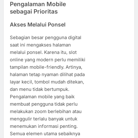
Pengalaman Mobile
sebagai Prioritas
Akses Melalui Ponsel
Sebagian besar pengguna digital
saat ini mengakses halaman
melalui ponsel. Karena itu, slot
online yang modern perlu memiliki
tampilan mobile-friendly. Artinya,
halaman tetap nyaman dilihat pada
layar kecil, tombol mudah ditekan,
dan menu tidak bertumpuk.
Pengalaman mobile yang baik
membuat pengguna tidak perlu
melakukan zoom berlebihan atau
menggulir terlalu banyak untuk
menemukan informasi penting.
Semua elemen utama sebaiknya