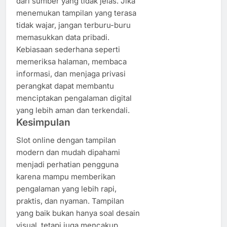
dari sumber yang tidak jelas. Jika
menemukan tampilan yang terasa
tidak wajar, jangan terburu-buru
memasukkan data pribadi.
Kebiasaan sederhana seperti
memeriksa halaman, membaca
informasi, dan menjaga privasi
perangkat dapat membantu
menciptakan pengalaman digital
yang lebih aman dan terkendali.
Kesimpulan
Slot online dengan tampilan
modern dan mudah dipahami
menjadi perhatian pengguna
karena mampu memberikan
pengalaman yang lebih rapi,
praktis, dan nyaman. Tampilan
yang baik bukan hanya soal desain
visual, tetapi juga mencakup