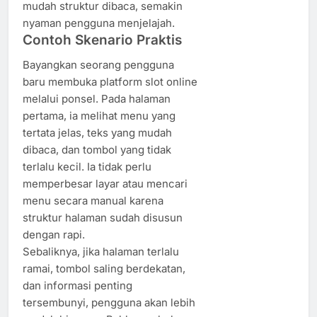
mudah struktur dibaca, semakin
nyaman pengguna menjelajah.
Contoh Skenario Praktis
Bayangkan seorang pengguna
baru membuka platform slot online
melalui ponsel. Pada halaman
pertama, ia melihat menu yang
tertata jelas, teks yang mudah
dibaca, dan tombol yang tidak
terlalu kecil. Ia tidak perlu
memperbesar layar atau mencari
menu secara manual karena
struktur halaman sudah disusun
dengan rapi.
Sebaliknya, jika halaman terlalu
ramai, tombol saling berdekatan,
dan informasi penting
tersembunyi, pengguna akan lebih