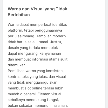
Warna dan Visual yang Tidak
Berlebihan
Warna dapat memperkuat identitas
platform, tetapi penggunaannya
perlu seimbang. Tampilan modern
tidak harus selalu ramai. Justru,
desain yang terlalu mencolok
dapat mengurangi kenyamanan
dan membuat informasi utama sulit
ditemukan.
Pemilihan warna yang konsisten,
kontras teks yang jelas, dan visual
yang tidak mengganggu akan
membuat slot online terasa lebih
mudah dipahami. Elemen visual
sebaiknya mendukung fungsi,
bukan sekadar memenuhi halaman.