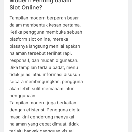
Modern Penting dalam
Slot Online?
Tampilan modern berperan besar
dalam membentuk kesan pertama.
Ketika pengguna membuka sebuah
platform slot online, mereka
biasanya langsung menilai apakah
halaman tersebut terlihat rapi,
responsif, dan mudah digunakan.
Jika tampilan terlalu padat, menu
tidak jelas, atau informasi disusun
secara membingungkan, pengguna
akan lebih sulit memahami alur
penggunaan.
Tampilan modern juga berkaitan
dengan efisiensi. Pengguna digital
masa kini cenderung menyukai
halaman yang cepat dimuat, tidak
terlalu banyak gangguan visual,