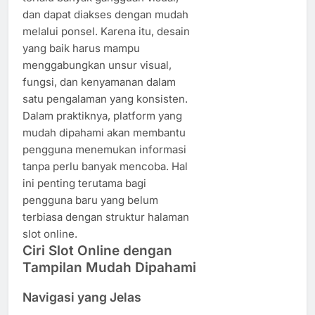
dan dapat diakses dengan mudah
melalui ponsel. Karena itu, desain
yang baik harus mampu
menggabungkan unsur visual,
fungsi, dan kenyamanan dalam
satu pengalaman yang konsisten.
Dalam praktiknya, platform yang
mudah dipahami akan membantu
pengguna menemukan informasi
tanpa perlu banyak mencoba. Hal
ini penting terutama bagi
pengguna baru yang belum
terbiasa dengan struktur halaman
slot online.
Ciri Slot Online dengan
Tampilan Mudah Dipahami
Navigasi yang Jelas