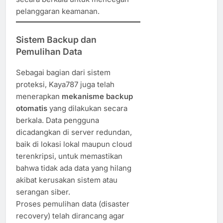
pelanggaran keamanan.
Sistem Backup dan
Pemulihan Data
Sebagai bagian dari sistem
proteksi, Kaya787 juga telah
menerapkan
mekanisme backup
otomatis
yang dilakukan secara
berkala. Data pengguna
dicadangkan di server redundan,
baik di lokasi lokal maupun cloud
terenkripsi, untuk memastikan
bahwa tidak ada data yang hilang
akibat kerusakan sistem atau
serangan siber.
Proses pemulihan data (disaster
recovery) telah dirancang agar