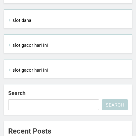
slot dana
slot gacor hari ini
slot gacor hari ini
Search
SEARCH
Recent Posts