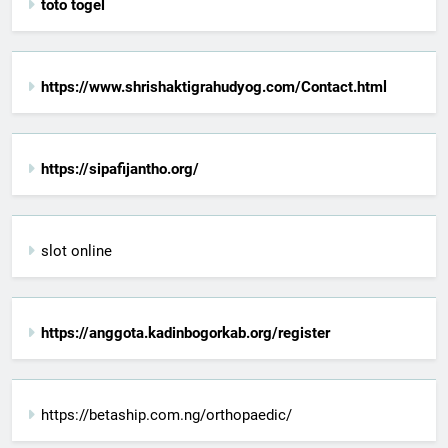
toto togel
https://www.shrishaktigrahudyog.com/Contact.html
https://sipafijantho.org/
slot online
https://anggota.kadinbogorkab.org/register
https://betaship.com.ng/orthopaedic/