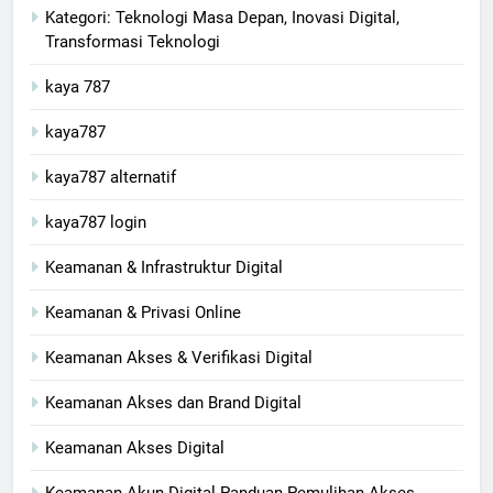
Kategori: Teknologi Masa Depan, Inovasi Digital,
Transformasi Teknologi
kaya 787
kaya787
kaya787 alternatif
kaya787 login
Keamanan & Infrastruktur Digital
Keamanan & Privasi Online
Keamanan Akses & Verifikasi Digital
Keamanan Akses dan Brand Digital
Keamanan Akses Digital