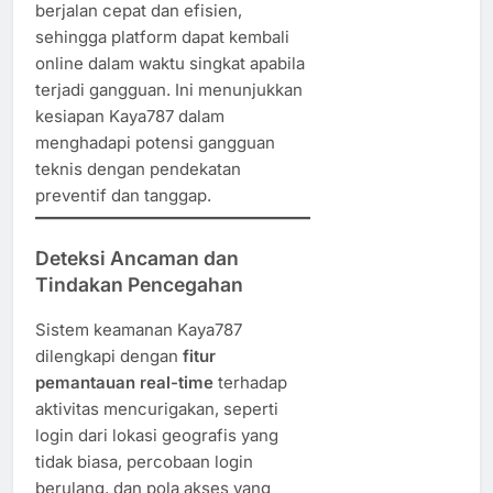
berjalan cepat dan efisien,
sehingga platform dapat kembali
online dalam waktu singkat apabila
terjadi gangguan. Ini menunjukkan
kesiapan Kaya787 dalam
menghadapi potensi gangguan
teknis dengan pendekatan
preventif dan tanggap.
Deteksi Ancaman dan
Tindakan Pencegahan
Sistem keamanan Kaya787
dilengkapi dengan
fitur
pemantauan real-time
terhadap
aktivitas mencurigakan, seperti
login dari lokasi geografis yang
tidak biasa, percobaan login
berulang, dan pola akses yang