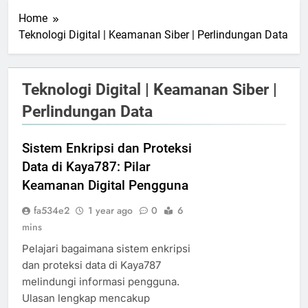
Home
Teknologi Digital | Keamanan Siber | Perlindungan Data
Teknologi Digital | Keamanan Siber |
Perlindungan Data
Sistem Enkripsi dan Proteksi
Data di Kaya787: Pilar
Keamanan Digital Pengguna
fa534e2
1 year ago
0
6
mins
Pelajari bagaimana sistem enkripsi
dan proteksi data di Kaya787
melindungi informasi pengguna.
Ulasan lengkap mencakup