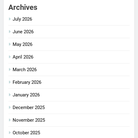
Archives
July 2026
June 2026
May 2026
April 2026
March 2026
February 2026
January 2026
December 2025
November 2025
October 2025