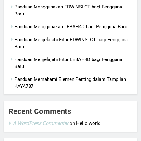
Panduan Menggunakan EDWINSLOT bagi Pengguna
Baru
Panduan Menggunakan LEBAH4D bagi Pengguna Baru
Panduan Menjelajahi Fitur EDWINSLOT bagi Pengguna
Baru
Panduan Menjelajahi Fitur LEBAH4D bagi Pengguna
Baru
Panduan Memahami Elemen Penting dalam Tampilan
KAYA787
Recent Comments
A WordPress Commenter
on
Hello world!