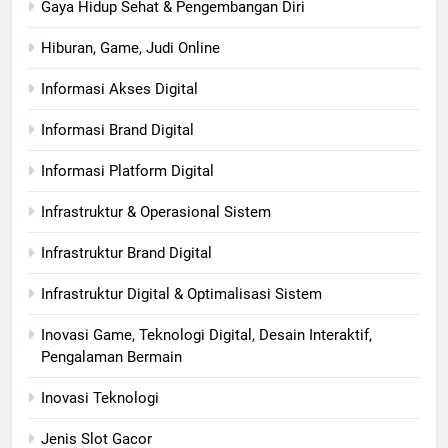
Gaya Hidup Sehat & Pengembangan Diri
Hiburan, Game, Judi Online
Informasi Akses Digital
Informasi Brand Digital
Informasi Platform Digital
Infrastruktur & Operasional Sistem
Infrastruktur Brand Digital
Infrastruktur Digital & Optimalisasi Sistem
Inovasi Game, Teknologi Digital, Desain Interaktif,
Pengalaman Bermain
Inovasi Teknologi
Jenis Slot Gacor