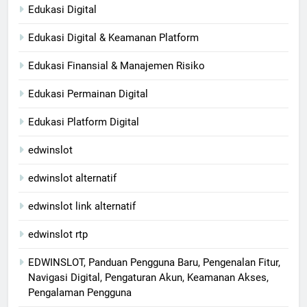
Edukasi Digital
Edukasi Digital & Keamanan Platform
Edukasi Finansial & Manajemen Risiko
Edukasi Permainan Digital
Edukasi Platform Digital
edwinslot
edwinslot alternatif
edwinslot link alternatif
edwinslot rtp
EDWINSLOT, Panduan Pengguna Baru, Pengenalan Fitur,
Navigasi Digital, Pengaturan Akun, Keamanan Akses,
Pengalaman Pengguna