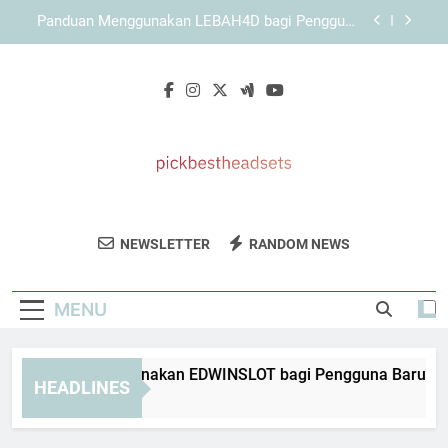
Skip
Panduan Menjelajahi Fitur EDWINSLOT bagi
to
Pengguna Baru
content
Panduan Menjelajahi Fitur LEBAH4D bagi
Pengguna Baru
Panduan Menggunakan EDWINSLOT bagi
Pengguna Baru
Panduan Menggunakan LEBAH4D bagi Pengguna
Baru
Panduan Menjelajahi Fitur EDWINSLOT bagi
Pengguna Baru
Pick Best
Dapatkan Headset Terbaik Dengan
Panduan Menjelajahi Fitur LEBAH4D bagi
NEWSLETTER
RANDOM NEWS
Headsets
Pengguna Baru
Rekomendasi Dari Pick Best Headsets.
Ulasan Dan Panduan Untuk Kualitas Suara
MENU
Terbaik.
anduan Menggunakan EDWINSLOT bagi Pengguna Baru
HEADLINES
 Weeks Ago