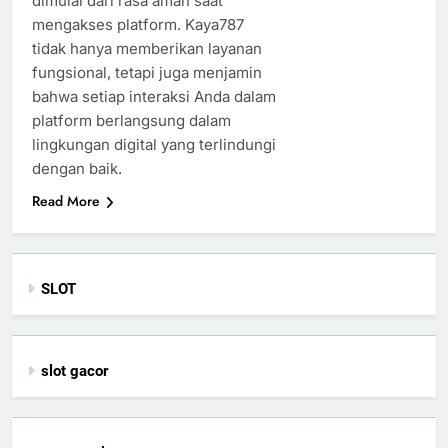
dimulai dari rasa aman saat
mengakses platform. Kaya787
tidak hanya memberikan layanan
fungsional, tetapi juga menjamin
bahwa setiap interaksi Anda dalam
platform berlangsung dalam
lingkungan digital yang terlindungi
dengan baik.
Read More
SLOT
slot gacor