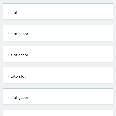
slot
slot gacor
slot gacor
toto slot
slot gacor