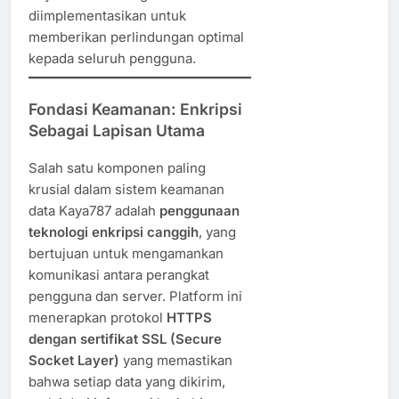
diimplementasikan untuk
memberikan perlindungan optimal
kepada seluruh pengguna.
Fondasi Keamanan: Enkripsi
Sebagai Lapisan Utama
Salah satu komponen paling
krusial dalam sistem keamanan
data Kaya787 adalah
penggunaan
teknologi enkripsi canggih
, yang
bertujuan untuk mengamankan
komunikasi antara perangkat
pengguna dan server. Platform ini
menerapkan protokol
HTTPS
dengan sertifikat SSL (Secure
Socket Layer)
yang memastikan
bahwa setiap data yang dikirim,