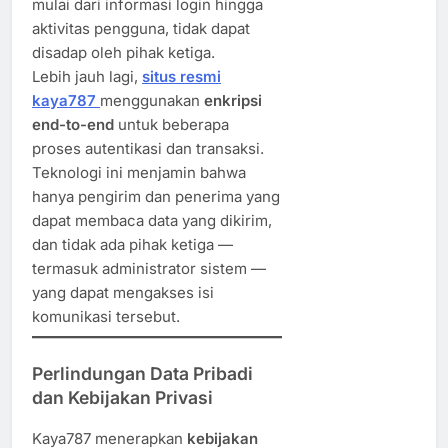
mulai dari informasi login hingga
aktivitas pengguna, tidak dapat
disadap oleh pihak ketiga.
Lebih jauh lagi,
situs resmi
kaya787
menggunakan
enkripsi
end-to-end
untuk beberapa
proses autentikasi dan transaksi.
Teknologi ini menjamin bahwa
hanya pengirim dan penerima yang
dapat membaca data yang dikirim,
dan tidak ada pihak ketiga —
termasuk administrator sistem —
yang dapat mengakses isi
komunikasi tersebut.
Perlindungan Data Pribadi
dan Kebijakan Privasi
Kaya787 menerapkan
kebijakan