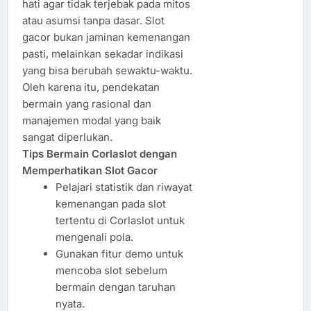
hati agar tidak terjebak pada mitos
atau asumsi tanpa dasar. Slot
gacor bukan jaminan kemenangan
pasti, melainkan sekadar indikasi
yang bisa berubah sewaktu-waktu.
Oleh karena itu, pendekatan
bermain yang rasional dan
manajemen modal yang baik
sangat diperlukan.
Tips Bermain Corlaslot dengan
Memperhatikan Slot Gacor
Pelajari statistik dan riwayat
kemenangan pada slot
tertentu di Corlaslot untuk
mengenali pola.
Gunakan fitur demo untuk
mencoba slot sebelum
bermain dengan taruhan
nyata.