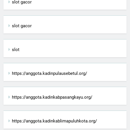
slot gacor
slot gacor
slot
https://anggota.kadinpulausebetul.org/
https://anggota.kadinkabpasangkayu.org/
https://anggota.kadinkablimapuluhkota.org/