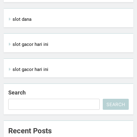
slot dana
slot gacor hari ini
slot gacor hari ini
Search
SEARCH
Recent Posts