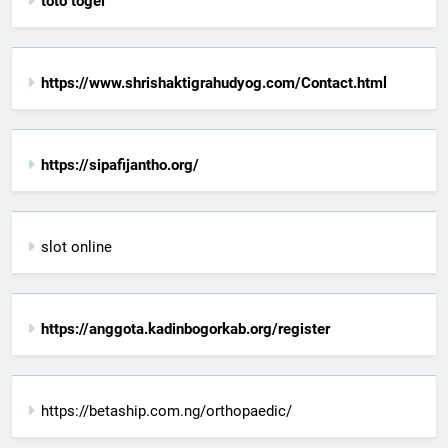
toto togel
https://www.shrishaktigrahudyog.com/Contact.html
https://sipafijantho.org/
slot online
https://anggota.kadinbogorkab.org/register
https://betaship.com.ng/orthopaedic/