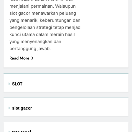
menjalani permainan. Walaupun
slot gacor menawarkan peluang
yang menarik, keberuntungan dan
pengelolaan strategi tetap menjadi
kunci utama dalam meraih hasil
yang menyenangkan dan
bertanggung jawab.
Read More
SLOT
slot gacor