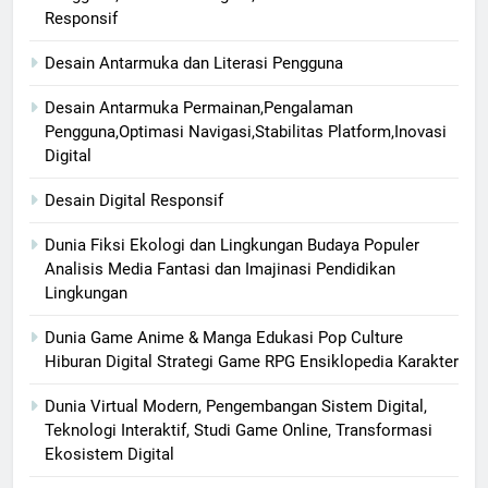
Responsif
Desain Antarmuka dan Literasi Pengguna
Desain Antarmuka Permainan,Pengalaman
Pengguna,Optimasi Navigasi,Stabilitas Platform,Inovasi
Digital
Desain Digital Responsif
Dunia Fiksi Ekologi dan Lingkungan Budaya Populer
Analisis Media Fantasi dan Imajinasi Pendidikan
Lingkungan
Dunia Game Anime & Manga Edukasi Pop Culture
Hiburan Digital Strategi Game RPG Ensiklopedia Karakter
Dunia Virtual Modern, Pengembangan Sistem Digital,
Teknologi Interaktif, Studi Game Online, Transformasi
Ekosistem Digital