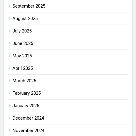
September 2025
August 2025
July 2025
June 2025
May 2025
April 2025
March 2025
February 2025
January 2025
December 2024
November 2024