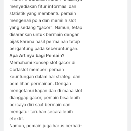
menyediakan fitur informasi dan
statistik yang membantu pemain
mengenali pola dan memilih slot
yang sedang “gacor”. Namun, tetap
disarankan untuk bermain dengan
bijak karena hasil permainan tetap
bergantung pada keberuntungan.
Apa Artinya bagi Pemain?
Memahami konsep slot gacor di
Corlaslot memberi pemain
keuntungan dalam hal strategi dan
pemilihan permainan. Dengan
mengetahui kapan dan di mana slot
dianggap gacor, pemain bisa lebih
percaya diri saat bermain dan
mengatur taruhan secara lebih
efektif.
Namun, pemain juga harus berhati-