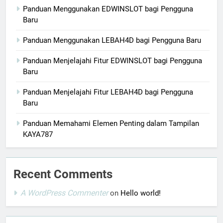
Panduan Menggunakan EDWINSLOT bagi Pengguna
Baru
Panduan Menggunakan LEBAH4D bagi Pengguna Baru
Panduan Menjelajahi Fitur EDWINSLOT bagi Pengguna
Baru
Panduan Menjelajahi Fitur LEBAH4D bagi Pengguna
Baru
Panduan Memahami Elemen Penting dalam Tampilan
KAYA787
Recent Comments
A WordPress Commenter
on
Hello world!