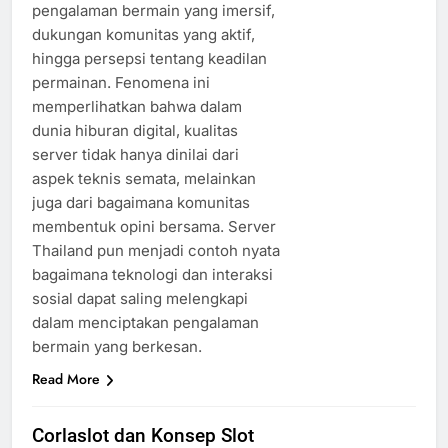
pengalaman bermain yang imersif,
dukungan komunitas yang aktif,
hingga persepsi tentang keadilan
permainan. Fenomena ini
memperlihatkan bahwa dalam
dunia hiburan digital, kualitas
server tidak hanya dinilai dari
aspek teknis semata, melainkan
juga dari bagaimana komunitas
membentuk opini bersama. Server
Thailand pun menjadi contoh nyata
bagaimana teknologi dan interaksi
sosial dapat saling melengkapi
dalam menciptakan pengalaman
bermain yang berkesan.
Read More
Corlaslot dan Konsep Slot