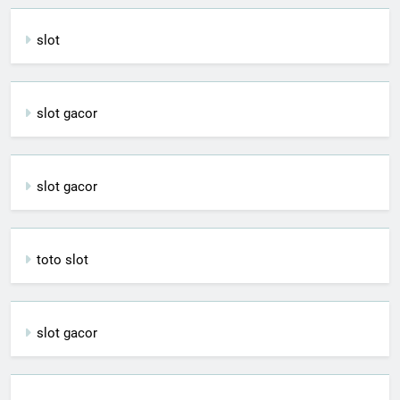
slot
slot gacor
slot gacor
toto slot
slot gacor