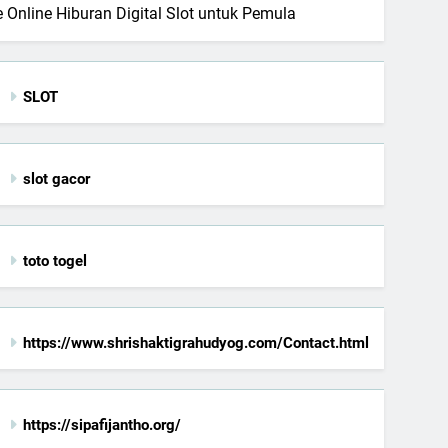
Online Hiburan Digital Slot untuk Pemula
SLOT
slot gacor
toto togel
https://www.shrishaktigrahudyog.com/Contact.html
https://sipafijantho.org/