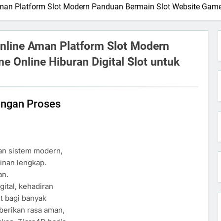
 Aman Platform Slot Modern Panduan Bermain Slot Website Game 
 Online Aman Platform Slot Modern
 Online Hiburan Digital Slot untuk
engan Proses
an sistem modern,
inan lengkap.
an.
ital, kehadiran
it bagi banyak
erikan rasa aman,