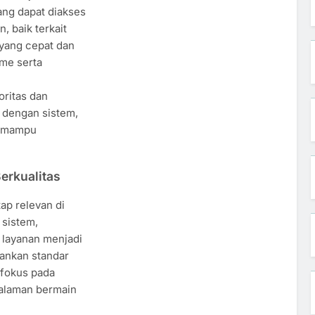
ng dapat diakses
 baik terkait
yang cepat dan
me serta
oritas dan
i dengan sistem,
n mampu
erkualitas
ap relevan di
 sistem,
 layanan menjadi
ankan standar
 fokus pada
galaman bermain