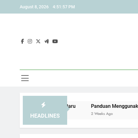
Skip
August 8, 2026
4:51:58 PM
to
content
Pic
Dapatkan 
 bagi Pengguna Baru
Panduan Menggunakan LEBAH4D 
2 Weeks Ago
HEADLINES