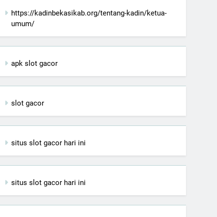
https://kadinbekasikab.org/tentang-kadin/ketua-
umum/
apk slot gacor
slot gacor
situs slot gacor hari ini
situs slot gacor hari ini