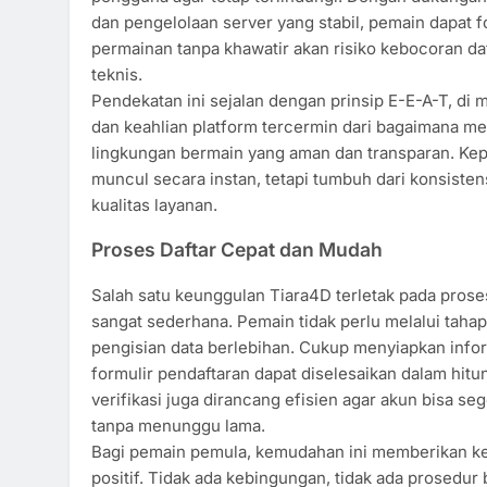
dan pengelolaan server yang stabil, pemain dapat 
permainan tanpa khawatir akan risiko kebocoran d
teknis.
Pendekatan ini sejalan dengan prinsip E-E-A-T, di
dan keahlian platform tercermin dari bagaimana 
lingkungan bermain yang aman dan transparan. Kep
muncul secara instan, tetapi tumbuh dari konsiste
kualitas layanan.
Proses Daftar Cepat dan Mudah
Salah satu keunggulan Tiara4D terletak pada prose
sangat sederhana. Pemain tidak perlu melalui tahap
pengisian data berlebihan. Cukup menyiapkan infor
formulir pendaftaran dapat diselesaikan dalam hitu
verifikasi juga dirancang efisien agar akun bisa se
tanpa menunggu lama.
Bagi pemain pemula, kemudahan ini memberikan k
positif. Tidak ada kebingungan, tidak ada prosedur 