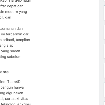
kap. Tiara4D hadir
ftar cepat dan
ain modern yang
il, dan
keamanan dan
ini tercermin dari
 pribadi, tampilan
ang siap
 yang sudah
nting sebelum
tama
line. Tiara4D
ibangun hanya
yang digunakan
i, serta aktivitas
teknologi enkripsi