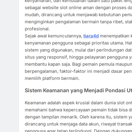
kenyamanan, dan kemudahan dalam satu paket leng
sebagai website slot online aman dengan proses da
mudah, dirancang untuk menjawab kebutuhan pem
menginginkan pengalaman bermain tanpa ribet, stab
profesional.
Sejak awal kemunculannya,
tiara4d
menempatkan 
kenyamanan pengguna sebagai prioritas utama. Hal 
sistem yang digunakan, mulai dari perlindungan data
situs yang responsif, hingga pelayanan pengguna y
membantu kapan saja. Bagi pemain pemula maupun
berpengalaman, faktor-faktor ini menjadi dasar pe
memilih platform bermain.
Sistem Keamanan yang Menjadi Pondasi U
Keamanan adalah aspek krusial dalam dunia slot on
memahami bahwa kepercayaan pemain tidak bisa d
dengan tampilan menarik. Oleh karena itu, sistem 
dirancang untuk menjaga data akun, riwayat transaks
pengguna agar tetap terlindungi. Dengan dukungan 