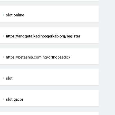
slot online
https://anggota.kadinbogorkab.org/register
https://betaship.com.ng/orthopaedic/
slot
slot gacor