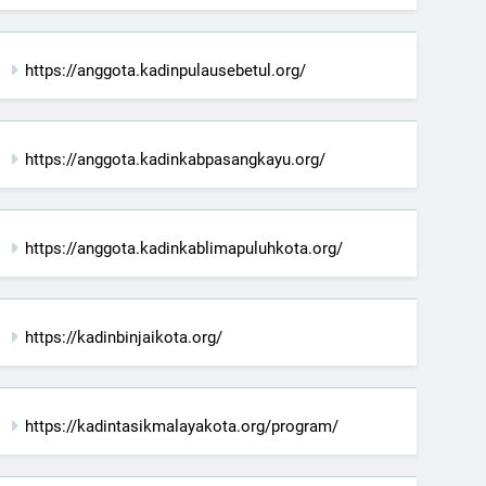
https://anggota.kadinpulausebetul.org/
https://anggota.kadinkabpasangkayu.org/
https://anggota.kadinkablimapuluhkota.org/
https://kadinbinjaikota.org/
https://kadintasikmalayakota.org/program/