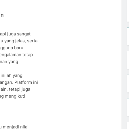
in
api juga sangat
u yang jelas, serta
ngguna baru
pengalaman tetap
inan yang
inilah yang
ngan. Platform ini
in, tetapi juga
ng mengikuti
 menjadi nilai