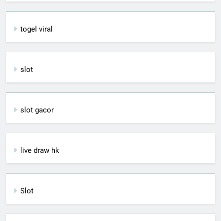
togel viral
slot
slot gacor
live draw hk
Slot