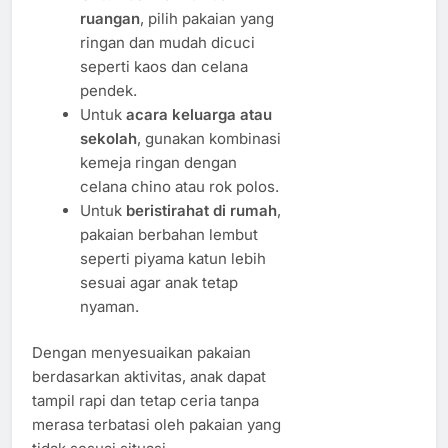
ruangan
, pilih pakaian yang
ringan dan mudah dicuci
seperti kaos dan celana
pendek.
Untuk
acara keluarga atau
sekolah
, gunakan kombinasi
kemeja ringan dengan
celana chino atau rok polos.
Untuk
beristirahat di rumah
,
pakaian berbahan lembut
seperti piyama katun lebih
sesuai agar anak tetap
nyaman.
Dengan menyesuaikan pakaian
berdasarkan aktivitas, anak dapat
tampil rapi dan tetap ceria tanpa
merasa terbatasi oleh pakaian yang