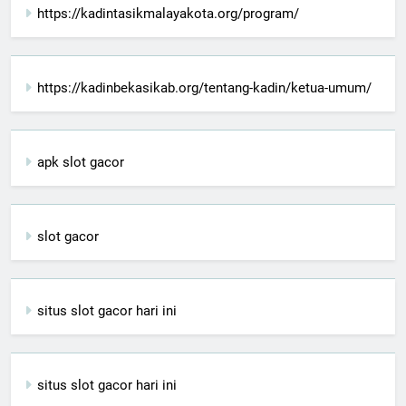
https://kadintasikmalayakota.org/program/
https://kadinbekasikab.org/tentang-kadin/ketua-umum/
apk slot gacor
slot gacor
situs slot gacor hari ini
situs slot gacor hari ini