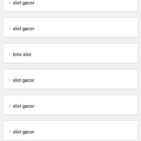
slot gacor
slot gacor
toto slot
slot gacor
slot gacor
slot gacor