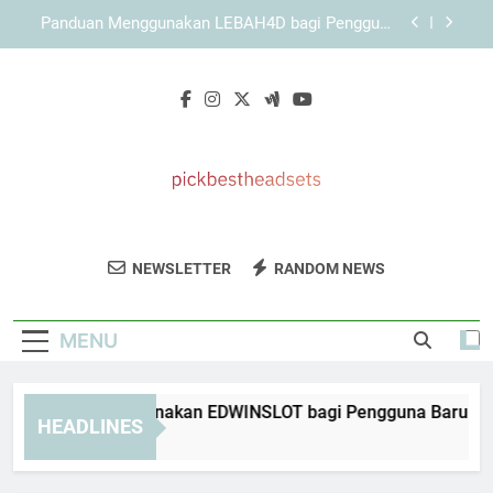
Skip
Panduan Menjelajahi Fitur EDWINSLOT bagi
to
Pengguna Baru
content
Panduan Menjelajahi Fitur LEBAH4D bagi
Pengguna Baru
Panduan Menggunakan EDWINSLOT bagi
Pengguna Baru
Panduan Menggunakan LEBAH4D bagi Pengguna
Baru
Panduan Menjelajahi Fitur EDWINSLOT bagi
Pengguna Baru
Pick Best
Dapatkan Headset Terbaik Dengan
Panduan Menjelajahi Fitur LEBAH4D bagi
NEWSLETTER
RANDOM NEWS
Headsets
Pengguna Baru
Rekomendasi Dari Pick Best Headsets.
Ulasan Dan Panduan Untuk Kualitas Suara
MENU
Terbaik.
anduan Menggunakan EDWINSLOT bagi Pengguna Baru
HEADLINES
Weeks Ago