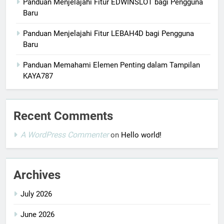
Panduan Menjelajahi Fitur EDWINSLOT bagi Pengguna
Baru
Panduan Menjelajahi Fitur LEBAH4D bagi Pengguna
Baru
Panduan Memahami Elemen Penting dalam Tampilan
KAYA787
Recent Comments
A WordPress Commenter
on
Hello world!
Archives
July 2026
June 2026