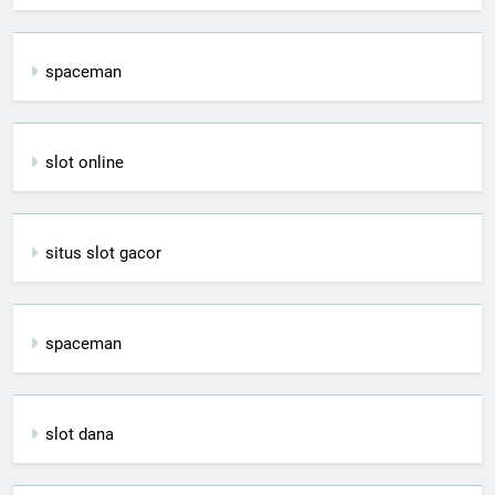
spaceman
slot online
situs slot gacor
spaceman
slot dana