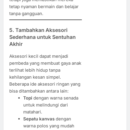
tetap nyaman bermain dan belajar
tanpa gangguan.
5. Tambahkan Aksesori
Sederhana untuk Sentuhan
Akhir
Aksesori kecil dapat menjadi
pembeda yang membuat gaya anak
terlihat lebih hidup tanpa
kehilangan kesan simpel.
Beberapa ide aksesori ringan yang
bisa ditambahkan antara lain:
Topi
dengan warna senada
untuk melindungi dari
matahari.
Sepatu kanvas
dengan
warna polos yang mudah