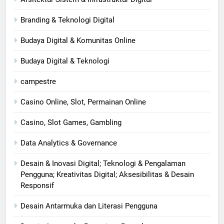
Branding & Teknologi Digital
Budaya Digital & Komunitas Online
Budaya Digital & Teknologi
campestre
Casino Online, Slot, Permainan Online
Casino, Slot Games, Gambling
Data Analytics & Governance
Desain & Inovasi Digital; Teknologi & Pengalaman
Pengguna; Kreativitas Digital; Aksesibilitas & Desain
Responsif
Desain Antarmuka dan Literasi Pengguna