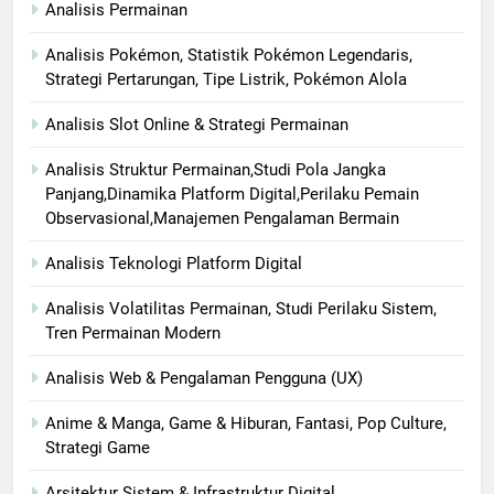
Analisis Permainan
Analisis Pokémon, Statistik Pokémon Legendaris,
Strategi Pertarungan, Tipe Listrik, Pokémon Alola
Analisis Slot Online & Strategi Permainan
Analisis Struktur Permainan,Studi Pola Jangka
Panjang,Dinamika Platform Digital,Perilaku Pemain
Observasional,Manajemen Pengalaman Bermain
Analisis Teknologi Platform Digital
Analisis Volatilitas Permainan, Studi Perilaku Sistem,
Tren Permainan Modern
Analisis Web & Pengalaman Pengguna (UX)
Anime & Manga, Game & Hiburan, Fantasi, Pop Culture,
Strategi Game
Arsitektur Sistem & Infrastruktur Digital