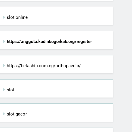
slot online
https://anggota.kadinbogorkab.org/register
https://betaship.com.ng/orthopaedic/
slot
slot gacor