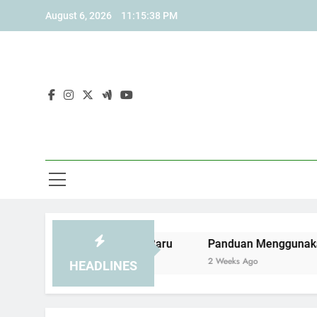
Skip
August 6, 2026
11:15:39 PM
to
content
Pic
Dapatkan 
 bagi Pengguna Baru
Panduan Menggunakan LEBAH4D 
2 Weeks Ago
HEADLINES