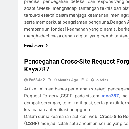
prediksi, pencegahan, deteksi, dan respons yang b
adaptif.Meski menghadapi tantangan teknis dan biaya
terbukti efektif dalam menjaga keamanan, meningka
serta memperkuat pengalaman pengguna.Dengan A
membangun fondasi keamanan yang dinamis, berkel
menghadapi masa depan digital yang penuh tantan
Read More
Pencegahan Cross-Site Request Forg
Kaya787
Fa534e2
10 Months Ago
0
6 Mins
Artikel ini membahas penerapan strategi pencegah
Request Forgery (CSRF) pada sistem
kaya787
, mel
dampak serangan, teknik mitigasi, serta praktik ter
keamanan autentikasi pengguna.
Dalam dunia keamanan aplikasi web,
Cross-Site Re
(CSRF)
menjadi salah satu ancaman serius yang s