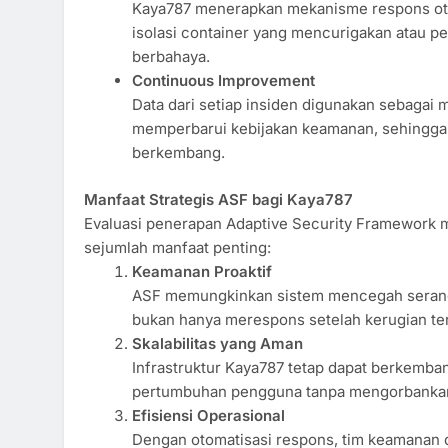
Kaya787 menerapkan mekanisme respons oto
isolasi container yang mencurigakan atau pe
berbahaya.
Continuous Improvement
Data dari setiap insiden digunakan sebagai
memperbarui kebijakan keamanan, sehingga 
berkembang.
Manfaat Strategis ASF bagi Kaya787
Evaluasi penerapan Adaptive Security Framework
sejumlah manfaat penting:
Keamanan Proaktif
ASF memungkinkan sistem mencegah seranga
bukan hanya merespons setelah kerugian ter
Skalabilitas yang Aman
Infrastruktur Kaya787 tetap dapat berkemba
pertumbuhan pengguna tanpa mengorbanka
Efisiensi Operasional
Dengan otomatisasi respons, tim keamanan 