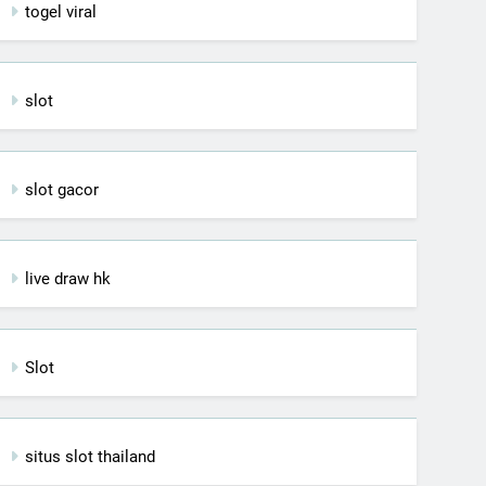
togel viral
slot
slot gacor
live draw hk
Slot
situs slot thailand