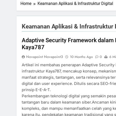
Home
Keamanan Aplikasi & Infrastruktur Digital
Keamanan Aplikasi & Infrastruktur D
Adaptive Security Framework dalam I
Kaya787
Novapoint Novapoint3
10 Months Ago
0
6 M
Artikel ini membahas penerapan Adaptive Securit
infrastruktur Kaya787, mencakup konsep, mekanis
manfaat strategis, tantangan, serta relevansinya 
digital dan user experience. Ditulis secara SEO-fr
prinsip E-E-A-T.
Perkembangan teknologi digital yang semakin pes
tantangan baru dalam keamanan siber.Ancaman kini 
kompleks, dan mampu memanfaatkan celah yang kec
karena itu, pendekatan keamanan tradisional yang sta