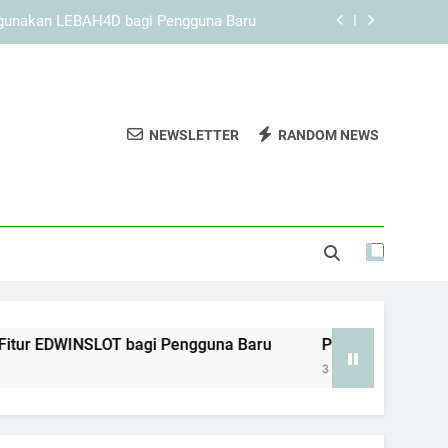
unakan LEBAH4D bagi Pengguna Baru
i Fitur EDWINSLOT bagi Pengguna Baru
ahi Fitur LEBAH4D bagi Pengguna Baru
NEWSLETTER
RANDOM NEWS
akan EDWINSLOT bagi Pengguna Baru
unakan LEBAH4D bagi Pengguna Baru
 Ulasan Dan Panduan Untuk Kualitas Suara Terbaik.
i Fitur EDWINSLOT bagi Pengguna Baru
ahi Fitur LEBAH4D bagi Pengguna Baru
NSLOT bagi Pengguna Baru
Panduan Menjelajahi Fitur 
3 Weeks Ago