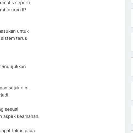
matis seperti
mblokiran IP
 masukan untuk
sistem terus
 menunjukkan
n sejak dini,
jadi.
ng sesuai
n aspek keamanan.
dapat fokus pada