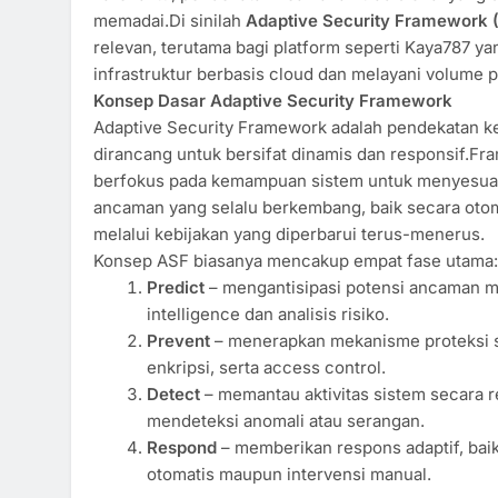
memadai.Di sinilah
Adaptive Security Framework 
relevan, terutama bagi platform seperti Kaya787 ya
infrastruktur berbasis cloud dan melayani volume 
Konsep Dasar Adaptive Security Framework
Adaptive Security Framework adalah pendekatan 
dirancang untuk bersifat dinamis dan responsif.Fr
berfokus pada kemampuan sistem untuk menyesuaik
ancaman yang selalu berkembang, baik secara oto
melalui kebijakan yang diperbarui terus-menerus.
Konsep ASF biasanya mencakup empat fase utama:
Predict
– mengantisipasi potensi ancaman me
intelligence dan analisis risiko.
Prevent
– menerapkan mekanisme proteksi se
enkripsi, serta access control.
Detect
– memantau aktivitas sistem secara r
mendeteksi anomali atau serangan.
Respond
– memberikan respons adaptif, baik
otomatis maupun intervensi manual.