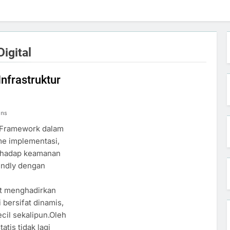
igital
nfrastruktur
ins
y Framework dalam
me implementasi,
terhadap keamanan
iendly dengan
at menghadirkan
bersifat dinamis,
il sekalipun.Oleh
tis tidak lagi