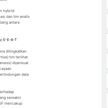
n hybrid:
si dan tim analis
mbang antara
ip
E-E-A-T
na ditingkatkan
ise) tim terlihat
veness) diperkuat
rcayaan
perlindungan data
terhadap
yang semakin
ASF mencakup