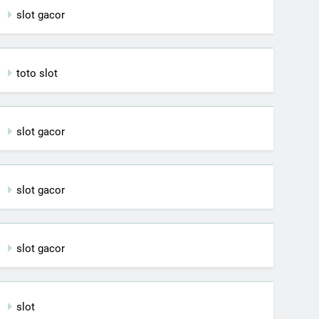
slot gacor
toto slot
slot gacor
slot gacor
slot gacor
slot