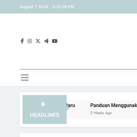
Skip
August 7, 2026
5:16:09 PM
to
content
Pic
Dapatkan 
 bagi Pengguna Baru
Panduan Menggunakan LEBAH4D
2 Weeks Ago
HEADLINES