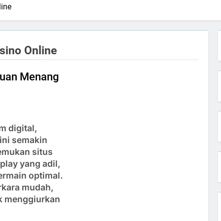
line
asino Online
nduan Menang
 digital,
ini
semakin
emukan situs
lay yang adil,
ermain optimal.
rkara mudah,
ak menggiurkan