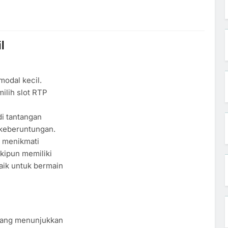
l
modal kecil.
ilih slot RTP
di tantangan
 keberuntungan.
a menikmati
ipun memiliki
baik untuk bermain
 yang menunjukkan