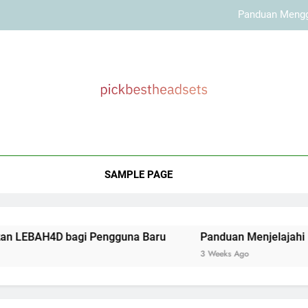
Panduan Mengg
Panduan Menjelajah
Panduan Menjelaj
Panduan Menggun
k Best Headsets
Panduan Mengg
Headset Terbaik Dengan Rekomendasi Dari Pick Best Headsets.
Panduan Menjelajah
SAMPLE PAGE
Panduan Menjelaj
 bagi Pengguna Baru
Panduan Menjelajahi Fitur EDWI
3 Weeks Ago