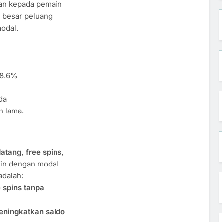
kan kepada pemain
n besar peluang
odal.
98.6%
da
h lama.
atang, free spins,
ain dengan modal
adalah:
 spins tanpa
eningkatkan saldo