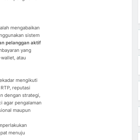
dalah mengabaikan
enggunakan sistem
an pelanggan aktif
embayaran yang
wallet, atau
ekadar mengikuti
 RTP, reputasi
n dengan strategi,
ci agar pengalaman
osional maupun
emperlakukan
cepat menuju