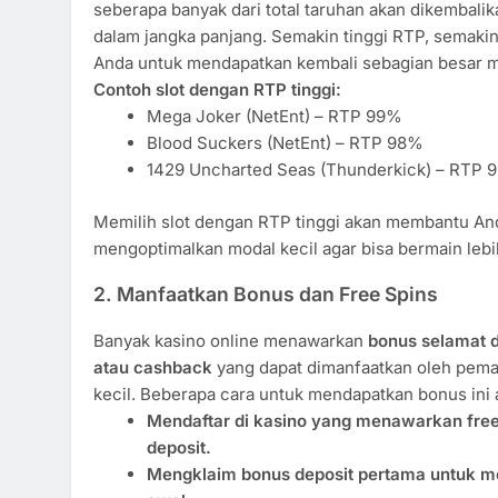
seberapa banyak dari total taruhan akan dikembali
dalam jangka panjang. Semakin tinggi RTP, semaki
Anda untuk mendapatkan kembali sebagian besar m
Contoh slot dengan RTP tinggi:
Mega Joker (NetEnt) – RTP 99%
Blood Suckers (NetEnt) – RTP 98%
1429 Uncharted Seas (Thunderkick) – RTP 
Memilih slot dengan RTP tinggi akan membantu An
mengoptimalkan modal kecil agar bisa bermain lebi
2. Manfaatkan Bonus dan Free Spins
Banyak kasino online menawarkan
bonus selamat d
atau cashback
yang dapat dimanfaatkan oleh pem
kecil. Beberapa cara untuk mendapatkan bonus ini 
Mendaftar di kasino yang menawarkan free
deposit.
Mengklaim bonus deposit pertama untuk m