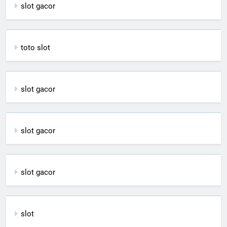
slot gacor
toto slot
slot gacor
slot gacor
slot gacor
slot