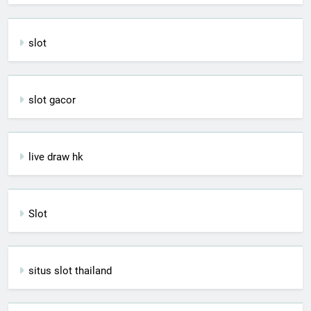
slot
slot gacor
live draw hk
Slot
situs slot thailand