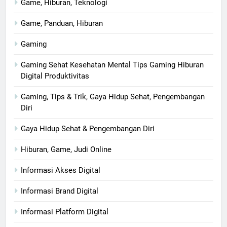
Game, Hiburan, Teknologi
Game, Panduan, Hiburan
Gaming
Gaming Sehat Kesehatan Mental Tips Gaming Hiburan
Digital Produktivitas
Gaming, Tips & Trik, Gaya Hidup Sehat, Pengembangan
Diri
Gaya Hidup Sehat & Pengembangan Diri
Hiburan, Game, Judi Online
Informasi Akses Digital
Informasi Brand Digital
Informasi Platform Digital