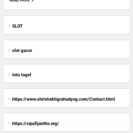
SLOT
slot gacor
toto togel
https://www.shrishaktigrahudyog.com/Contact.html
https://sipafijantho.org/