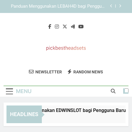
Skip
Panduan Menjelajahi Fitur EDWINSLOT bagi
to
Pengguna Baru
content
Panduan Menjelajahi Fitur LEBAH4D bagi
Pengguna Baru
Panduan Menggunakan EDWINSLOT bagi
Pengguna Baru
Panduan Menggunakan LEBAH4D bagi Pengguna
Baru
Panduan Menjelajahi Fitur EDWINSLOT bagi
Pengguna Baru
Pick Best
Dapatkan Headset Terbaik Dengan
Panduan Menjelajahi Fitur LEBAH4D bagi
NEWSLETTER
RANDOM NEWS
Headsets
Pengguna Baru
Rekomendasi Dari Pick Best Headsets.
Ulasan Dan Panduan Untuk Kualitas Suara
MENU
Terbaik.
anduan Menggunakan EDWINSLOT bagi Pengguna Baru
HEADLINES
Weeks Ago