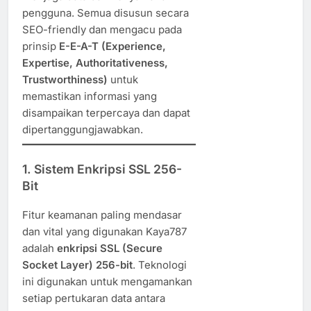
pengguna. Semua disusun secara
SEO-friendly dan mengacu pada
prinsip
E-E-A-T (Experience,
Expertise, Authoritativeness,
Trustworthiness)
untuk
memastikan informasi yang
disampaikan terpercaya dan dapat
dipertanggungjawabkan.
1.
Sistem Enkripsi SSL 256-
Bit
Fitur keamanan paling mendasar
dan vital yang digunakan Kaya787
adalah
enkripsi SSL (Secure
Socket Layer) 256-bit
. Teknologi
ini digunakan untuk mengamankan
setiap pertukaran data antara