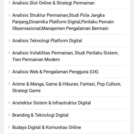
Analisis Slot Online & Strategi Permainan
Analisis Struktur Permainan,Studi Pola Jangka
Panjang,Dinamika Platform Digital,Perilaku Pemain
Observasional,Manajemen Pengalaman Bermain
Analisis Teknologi Platform Digital
Analisis Volatilitas Permainan, Studi Perilaku Sistem,
Tren Permainan Modern
Analisis Web & Pengalaman Pengguna (UX)
Anime & Manga, Game & Hiburan, Fantasi, Pop Culture,
Strategi Game
Arsitektur Sistem & Infrastruktur Digital
Branding & Teknologi Digital
Budaya Digital & Komunitas Online