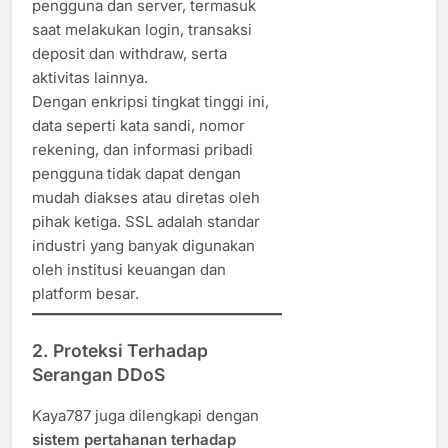
pengguna dan server, termasuk
saat melakukan login, transaksi
deposit dan withdraw, serta
aktivitas lainnya.
Dengan enkripsi tingkat tinggi ini,
data seperti kata sandi, nomor
rekening, dan informasi pribadi
pengguna tidak dapat dengan
mudah diakses atau diretas oleh
pihak ketiga. SSL adalah standar
industri yang banyak digunakan
oleh institusi keuangan dan
platform besar.
2.
Proteksi Terhadap
Serangan DDoS
Kaya787 juga dilengkapi dengan
sistem pertahanan terhadap