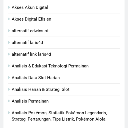
Akses Akun Digital
Akses Digital Efisien
alternatif edwinslot
alternatif laris4d
alternatif link laris4d
Analisis & Edukasi Teknologi Permainan
Analisis Data Slot Harian
Analisis Harian & Strategi Slot
Analisis Permainan
Analisis Pokémon, Statistik Pokémon Legendaris,
Strategi Pertarungan, Tipe Listrik, Pokémon Alola