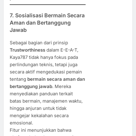
7.
Sosialisasi Bermain Secara
Aman dan Bertanggung
Jawab
Sebagai bagian dari prinsip
Trustworthiness
dalam E-E-A-T,
Kaya787 tidak hanya fokus pada
perlindungan teknis, tetapi juga
secara aktif mengedukasi pemain
tentang
bermain secara aman dan
bertanggung jawab
. Mereka
menyediakan panduan terkait
batas bermain, manajemen waktu,
hingga anjuran untuk tidak
mengejar kekalahan secara
emosional.
Fitur ini menunjukkan bahwa