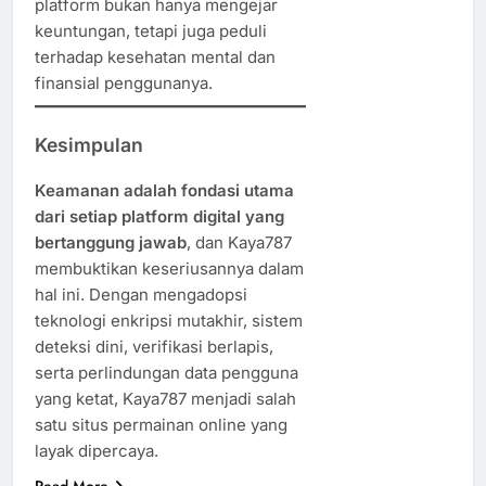
platform bukan hanya mengejar
keuntungan, tetapi juga peduli
terhadap kesehatan mental dan
finansial penggunanya.
Kesimpulan
Keamanan adalah fondasi utama
dari setiap platform digital yang
bertanggung jawab
, dan Kaya787
membuktikan keseriusannya dalam
hal ini. Dengan mengadopsi
teknologi enkripsi mutakhir, sistem
deteksi dini, verifikasi berlapis,
serta perlindungan data pengguna
yang ketat, Kaya787 menjadi salah
satu situs permainan online yang
layak dipercaya.
Read More