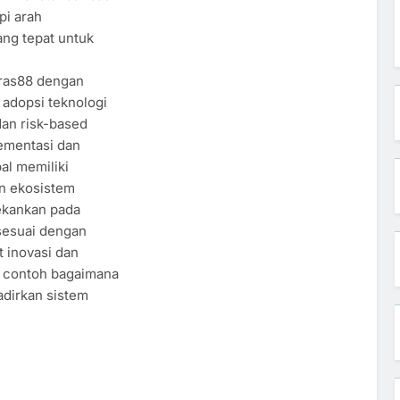
pi arah
ng tepat untuk
oras88 dengan
adopsi teknologi
dan risk-based
lementasi dan
al memiliki
n ekosistem
nekankan pada
sesuai dengan
 inovasi dan
i contoh bagaimana
adirkan sistem