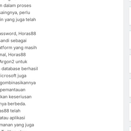
an dalam proses
aingnya, perlu
in yang juga telah
 password, Horas88
andi sebagai
atform yang masih
nal, Horas88
 Argon2 untuk
a database berhasil
icrosoft juga
ngombinasikannya
m pemantauan
ukkan keseriusan
nya berbeda.
as88 telah
tau aplikasi
amanan yang juga