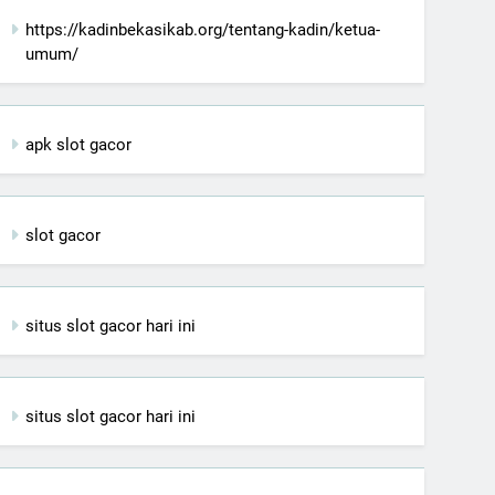
https://kadinbekasikab.org/tentang-kadin/ketua-
umum/
apk slot gacor
slot gacor
situs slot gacor hari ini
situs slot gacor hari ini