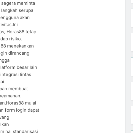
an segera meminta
 langkah serupa
 pengguna akan
vitas.Ini
as, Horas88 tetap
ap risiko.
as88 menekankan
ogin dirancang
ingga
tform besar lain
ntegrasi lintas
ai
naan membuat
 keamanan.
gkan.Horas88 mulai
n form login dapat
 yang
lkan
m hal standarisasi