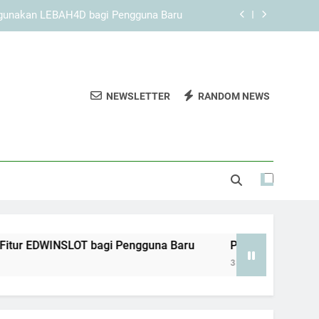
unakan LEBAH4D bagi Pengguna Baru
i Fitur EDWINSLOT bagi Pengguna Baru
ahi Fitur LEBAH4D bagi Pengguna Baru
NEWSLETTER
RANDOM NEWS
akan EDWINSLOT bagi Pengguna Baru
unakan LEBAH4D bagi Pengguna Baru
 Ulasan Dan Panduan Untuk Kualitas Suara Terbaik.
i Fitur EDWINSLOT bagi Pengguna Baru
ahi Fitur LEBAH4D bagi Pengguna Baru
NSLOT bagi Pengguna Baru
Panduan Menjelajahi Fitur 
3 Weeks Ago