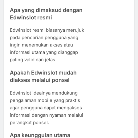
Apa yang dimaksud dengan
Edwinslot resmi
Edwinslot resmi biasanya merujuk
pada pencarian pengguna yang
ingin menemukan akses atau
informasi utama yang dianggap
paling valid dan jelas.
Apakah Edwinslot mudah
diakses melalui ponsel
Edwinslot idealnya mendukung
pengalaman mobile yang praktis
agar pengguna dapat mengakses
informasi dengan nyaman melalui
perangkat ponsel.
Apa keunggulan utama