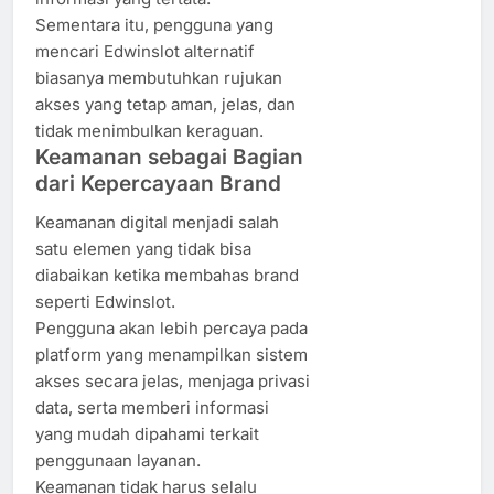
Sementara itu, pengguna yang
mencari Edwinslot alternatif
biasanya membutuhkan rujukan
akses yang tetap aman, jelas, dan
tidak menimbulkan keraguan.
Keamanan sebagai Bagian
dari Kepercayaan Brand
Keamanan digital menjadi salah
satu elemen yang tidak bisa
diabaikan ketika membahas brand
seperti Edwinslot.
Pengguna akan lebih percaya pada
platform yang menampilkan sistem
akses secara jelas, menjaga privasi
data, serta memberi informasi
yang mudah dipahami terkait
penggunaan layanan.
Keamanan tidak harus selalu