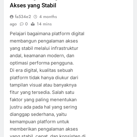
Akses yang Stabil
fa534e2
4 months
ago
0
14 mins
Pelajari bagaimana platform digital
membangun pengalaman akses
yang stabil melalui infrastruktur
andal, keamanan modern, dan
optimasi performa pengguna.
Di era digital, kualitas sebuah
platform tidak hanya diukur dari
tampilan visual atau banyaknya
fitur yang tersedia. Salah satu
faktor yang paling menentukan
justru ada pada hal yang sering
dianggap sederhana, yaitu
kemampuan platform untuk
memberikan pengalaman akses
yang stabil, cepat, dan konsisten di