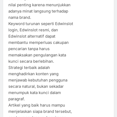
nilai penting karena menunjukkan
adanya minat langsung terhadap
nama brand.
Keyword turunan seperti Edwinslot
login, Edwinslot resmi, dan
Edwinslot alternatif dapat
membantu memperluas cakupan
pencarian tanpa harus
memaksakan pengulangan kata
kunci secara berlebihan.
Strategi terbaik adalah
menghadirkan konten yang
menjawab kebutuhan pengguna
secara natural, bukan sekadar
menumpuk kata kunci dalam
paragraf.
Artikel yang baik harus mampu
menjelaskan siapa brand tersebut,