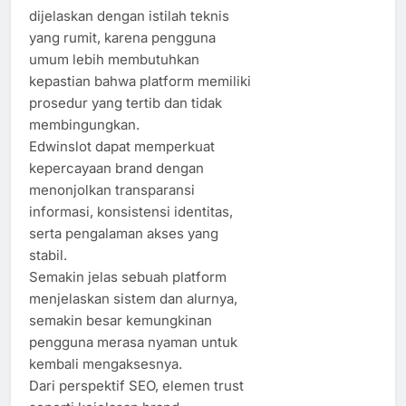
dijelaskan dengan istilah teknis
yang rumit, karena pengguna
umum lebih membutuhkan
kepastian bahwa platform memiliki
prosedur yang tertib dan tidak
membingungkan.
Edwinslot dapat memperkuat
kepercayaan brand dengan
menonjolkan transparansi
informasi, konsistensi identitas,
serta pengalaman akses yang
stabil.
Semakin jelas sebuah platform
menjelaskan sistem dan alurnya,
semakin besar kemungkinan
pengguna merasa nyaman untuk
kembali mengaksesnya.
Dari perspektif SEO, elemen trust