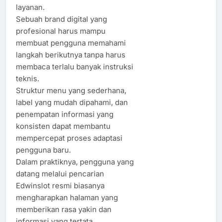
layanan.
Sebuah brand digital yang
profesional harus mampu
membuat pengguna memahami
langkah berikutnya tanpa harus
membaca terlalu banyak instruksi
teknis.
Struktur menu yang sederhana,
label yang mudah dipahami, dan
penempatan informasi yang
konsisten dapat membantu
mempercepat proses adaptasi
pengguna baru.
Dalam praktiknya, pengguna yang
datang melalui pencarian
Edwinslot resmi biasanya
mengharapkan halaman yang
memberikan rasa yakin dan
informasi yang tertata.