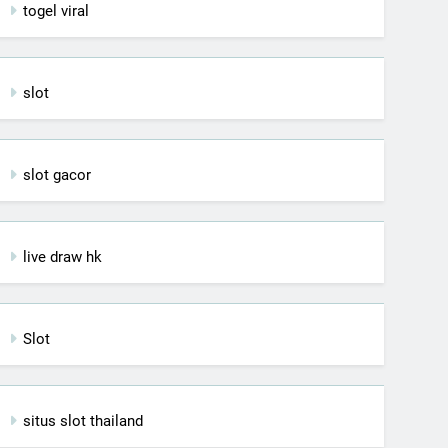
togel viral
slot
slot gacor
live draw hk
Slot
situs slot thailand