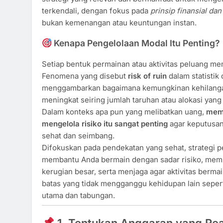
terkendali, dengan fokus pada
prinsip finansial da
bukan kemenangan atau keuntungan instan.
Kenapa Pengelolaan Modal Itu Penting?
Setiap bentuk permainan atau aktivitas peluang me
Fenomena yang disebut
risk of ruin
dalam statistik
menggambarkan bagaimana kemungkinan kehilanga
meningkat seiring jumlah taruhan atau alokasi yang 
Dalam konteks apa pun yang melibatkan uang,
mem
mengelola risiko itu sangat penting
agar keputusan 
sehat dan seimbang.
Difokuskan pada pendekatan yang sehat, strategi 
membantu Anda bermain dengan sadar risiko, memb
kerugian besar, serta menjaga agar aktivitas berma
batas yang tidak mengganggu kehidupan lain seper
utama dan tabungan.
1. Tentukan Anggaran yang Real