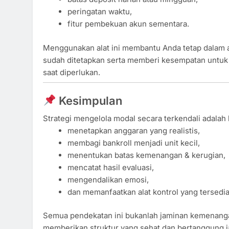
peringatan waktu,
fitur pembekuan akun sementara.
Menggunakan alat ini membantu Anda tetap dalam 
sudah ditetapkan serta memberi kesempatan untuk
saat diperlukan.
Kesimpulan
Strategi mengelola modal secara terkendali adalah 
menetapkan anggaran yang realistis,
membagi bankroll menjadi unit kecil,
menentukan batas kemenangan & kerugian,
mencatat hasil evaluasi,
mengendalikan emosi,
dan memanfaatkan alat kontrol yang tersedia
Semua pendekatan ini bukanlah jaminan kemenanga
memberikan struktur yang sehat dan bertanggung 