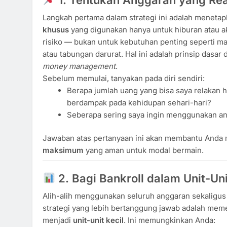
Langkah pertama dalam strategi ini adalah meneta
khusus
yang digunakan hanya untuk hiburan atau ak
risiko — bukan untuk kebutuhan penting seperti ma
atau tabungan darurat. Hal ini adalah prinsip dasar 
money management
.
Sebelum memulai, tanyakan pada diri sendiri:
Berapa jumlah uang yang bisa saya relakan h
berdampak pada kehidupan sehari-hari?
Seberapa sering saya ingin menggunakan an
Jawaban atas pertanyaan ini akan membantu Anda
maksimum
yang aman untuk modal bermain.
2. Bagi Bankroll dalam Unit-Uni
Alih-alih menggunakan seluruh anggaran sekaligus 
strategi yang lebih bertanggung jawab adalah me
menjadi
unit-unit kecil
. Ini memungkinkan Anda: