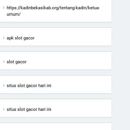
https://kadinbekasikab.org/tentang-kadin/ketua-
umum/
apk slot gacor
slot gacor
situs slot gacor hari ini
situs slot gacor hari ini