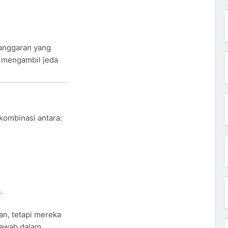
anggaran yang
 mengambil jeda
kombinasi antara:
.
n, tetapi mereka
jawab dalam