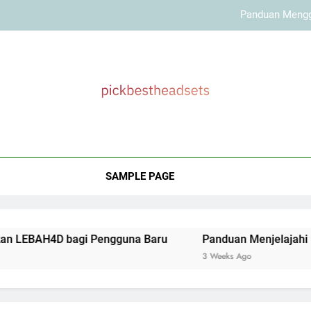
Panduan Mengg
Panduan Menjelajah
Panduan Menjelaj
Panduan Menggun
k Best Headsets
Panduan Mengg
Headset Terbaik Dengan Rekomendasi Dari Pick Best Headsets.
Panduan Menjelajah
SAMPLE PAGE
Panduan Menjelaj
 bagi Pengguna Baru
Panduan Menjelajahi Fitur EDWI
3 Weeks Ago