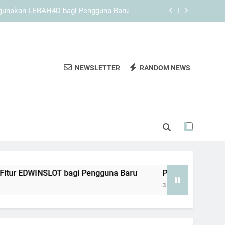
unakan LEBAH4D bagi Pengguna Baru
i Fitur EDWINSLOT bagi Pengguna Baru
ahi Fitur LEBAH4D bagi Pengguna Baru
NEWSLETTER
RANDOM NEWS
akan EDWINSLOT bagi Pengguna Baru
unakan LEBAH4D bagi Pengguna Baru
 Ulasan Dan Panduan Untuk Kualitas Suara Terbaik.
i Fitur EDWINSLOT bagi Pengguna Baru
ahi Fitur LEBAH4D bagi Pengguna Baru
NSLOT bagi Pengguna Baru
Panduan Menjelajahi Fitur 
3 Weeks Ago