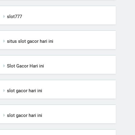
slot777
situs slot gacor hari ini
Slot Gacor Hari ini
slot gacor hari ini
slot gacor hari ini