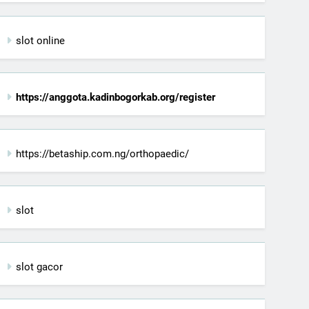
slot online
https://anggota.kadinbogorkab.org/register
https://betaship.com.ng/orthopaedic/
slot
slot gacor