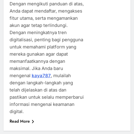
Dengan mengikuti panduan di atas,
Anda dapat mendaftar, mengakses
fitur utama, serta mengamankan
akun agar tetap terlindungi.
Dengan meningkatnya tren
digitalisasi, penting bagi pengguna
untuk memahami platform yang
mereka gunakan agar dapat
memanfaatkannya dengan
maksimal. Jika Anda baru
mengenal
kaya787
, mulailah
dengan langkah-langkah yang
telah dijelaskan di atas dan
pastikan untuk selalu memperbarui
informasi mengenai keamanan
digital.
Read More