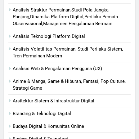
Analisis Struktur Permainan,Studi Pola Jangka
Panjang,Dinamika Platform Digital,Perilaku Pemain
Observasional,Manajemen Pengalaman Bermain
Analisis Teknologi Platform Digital
Analisis Volatilitas Permainan, Studi Perilaku Sistem,
Tren Permainan Modern
Analisis Web & Pengalaman Pengguna (UX)
Anime & Manga, Game & Hiburan, Fantasi, Pop Culture,
Strategi Game
Arsitektur Sistem & Infrastruktur Digital
Branding & Teknologi Digital
Budaya Digital & Komunitas Online