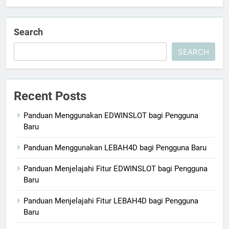
Search
SEARCH
Recent Posts
Panduan Menggunakan EDWINSLOT bagi Pengguna
Baru
Panduan Menggunakan LEBAH4D bagi Pengguna Baru
Panduan Menjelajahi Fitur EDWINSLOT bagi Pengguna
Baru
Panduan Menjelajahi Fitur LEBAH4D bagi Pengguna
Baru