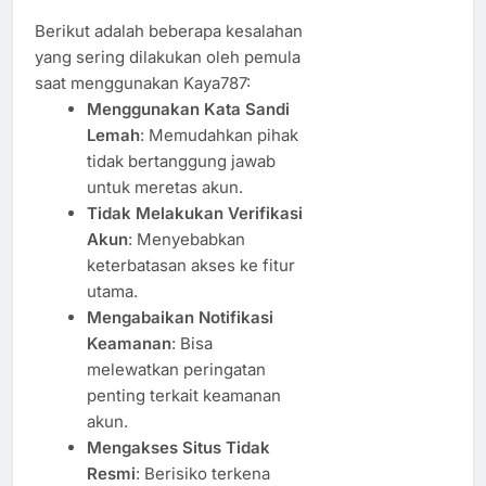
Berikut adalah beberapa kesalahan
yang sering dilakukan oleh pemula
saat menggunakan Kaya787:
Menggunakan Kata Sandi
Lemah
: Memudahkan pihak
tidak bertanggung jawab
untuk meretas akun.
Tidak Melakukan Verifikasi
Akun
: Menyebabkan
keterbatasan akses ke fitur
utama.
Mengabaikan Notifikasi
Keamanan
: Bisa
melewatkan peringatan
penting terkait keamanan
akun.
Mengakses Situs Tidak
Resmi
: Berisiko terkena