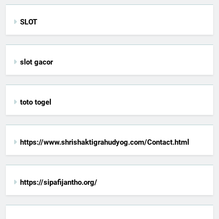
SLOT
slot gacor
toto togel
https://www.shrishaktigrahudyog.com/Contact.html
https://sipafijantho.org/