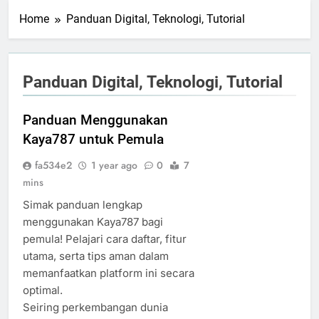
Home
Panduan Digital, Teknologi, Tutorial
Panduan Digital, Teknologi, Tutorial
Panduan Menggunakan
Kaya787 untuk Pemula
fa534e2
1 year ago
0
7
mins
Simak panduan lengkap
menggunakan Kaya787 bagi
pemula! Pelajari cara daftar, fitur
utama, serta tips aman dalam
memanfaatkan platform ini secara
optimal.
Seiring perkembangan dunia