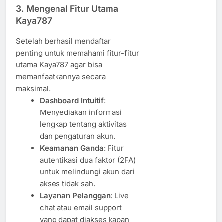
3.
Mengenal Fitur Utama
Kaya787
Setelah berhasil mendaftar,
penting untuk memahami fitur-fitur
utama Kaya787 agar bisa
memanfaatkannya secara
maksimal.
Dashboard Intuitif
:
Menyediakan informasi
lengkap tentang aktivitas
dan pengaturan akun.
Keamanan Ganda
: Fitur
autentikasi dua faktor (2FA)
untuk melindungi akun dari
akses tidak sah.
Layanan Pelanggan
: Live
chat atau email support
yang dapat diakses kapan