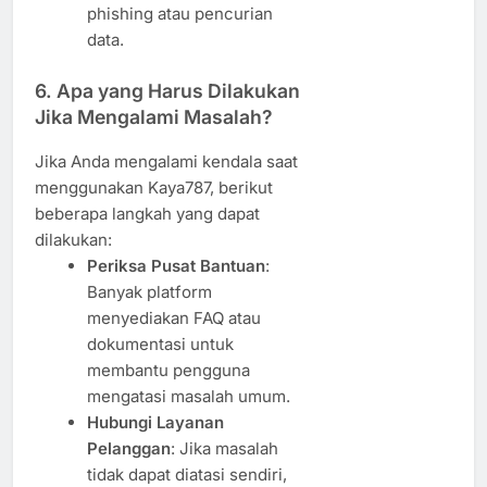
phishing atau pencurian
data.
6.
Apa yang Harus Dilakukan
Jika Mengalami Masalah?
Jika Anda mengalami kendala saat
menggunakan Kaya787, berikut
beberapa langkah yang dapat
dilakukan:
Periksa Pusat Bantuan
:
Banyak platform
menyediakan FAQ atau
dokumentasi untuk
membantu pengguna
mengatasi masalah umum.
Hubungi Layanan
Pelanggan
: Jika masalah
tidak dapat diatasi sendiri,