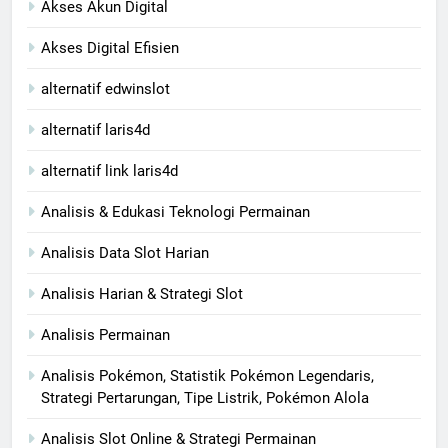
Akses Akun Digital
Akses Digital Efisien
alternatif edwinslot
alternatif laris4d
alternatif link laris4d
Analisis & Edukasi Teknologi Permainan
Analisis Data Slot Harian
Analisis Harian & Strategi Slot
Analisis Permainan
Analisis Pokémon, Statistik Pokémon Legendaris,
Strategi Pertarungan, Tipe Listrik, Pokémon Alola
Analisis Slot Online & Strategi Permainan