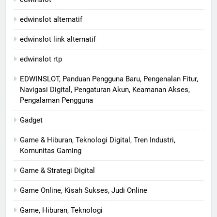
edwinslot alternatif
edwinslot link alternatif
edwinslot rtp
EDWINSLOT, Panduan Pengguna Baru, Pengenalan Fitur,
Navigasi Digital, Pengaturan Akun, Keamanan Akses,
Pengalaman Pengguna
Gadget
Game & Hiburan, Teknologi Digital, Tren Industri,
Komunitas Gaming
Game & Strategi Digital
Game Online, Kisah Sukses, Judi Online
Game, Hiburan, Teknologi