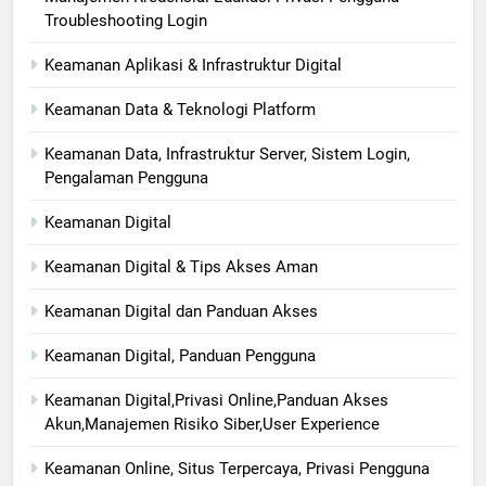
Troubleshooting Login
Keamanan Aplikasi & Infrastruktur Digital
Keamanan Data & Teknologi Platform
Keamanan Data, Infrastruktur Server, Sistem Login,
Pengalaman Pengguna
Keamanan Digital
Keamanan Digital & Tips Akses Aman
Keamanan Digital dan Panduan Akses
Keamanan Digital, Panduan Pengguna
Keamanan Digital,Privasi Online,Panduan Akses
Akun,Manajemen Risiko Siber,User Experience
Keamanan Online, Situs Terpercaya, Privasi Pengguna