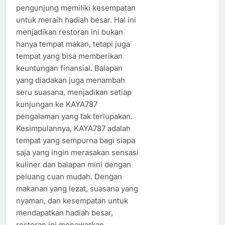
pengunjung memiliki kesempatan
untuk meraih hadiah besar. Hal ini
menjadikan restoran ini bukan
hanya tempat makan, tetapi juga
tempat yang bisa memberikan
keuntungan finansial. Balapan
yang diadakan juga menambah
seru suasana, menjadikan setiap
kunjungan ke KAYA787
pengalaman yang tak terlupakan.
Kesimpulannya, KAYA787 adalah
tempat yang sempurna bagi siapa
saja yang ingin merasakan sensasi
kuliner dan balapan mini dengan
peluang cuan mudah. Dengan
makanan yang lezat, suasana yang
nyaman, dan kesempatan untuk
mendapatkan hadiah besar,
restoran ini menawarkan