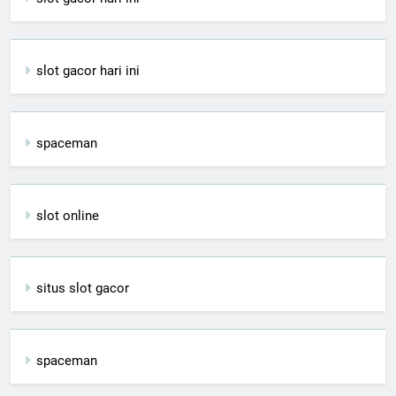
slot gacor hari ini
spaceman
slot online
situs slot gacor
spaceman