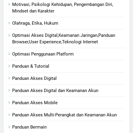
Motivasi, Psikologi Kehidupan, Pengembangan Diri,
Mindset dan Karakter
Olahraga, Etika, Hukum
Optimasi Akses Digital,Keamanan Jaringan,Panduan
Browser,User Experience,Teknologi Internet
Optimasi Penggunaan Platform
Panduan & Tutorial
Panduan Akses Digital
Panduan Akses Digital dan Keamanan Akun
Panduan Akses Mobile
Panduan Akses Multi-Perangkat dan Keamanan Akun
Panduan Bermain