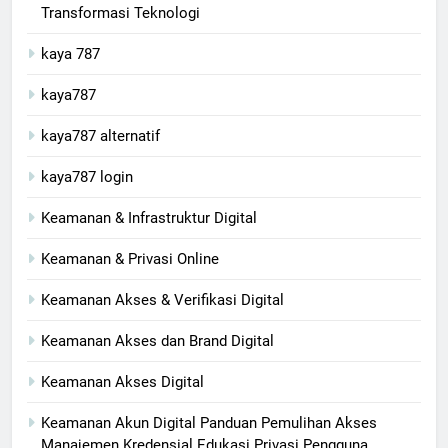
Transformasi Teknologi
kaya 787
kaya787
kaya787 alternatif
kaya787 login
Keamanan & Infrastruktur Digital
Keamanan & Privasi Online
Keamanan Akses & Verifikasi Digital
Keamanan Akses dan Brand Digital
Keamanan Akses Digital
Keamanan Akun Digital Panduan Pemulihan Akses
Manajemen Kredensial Edukasi Privasi Pengguna