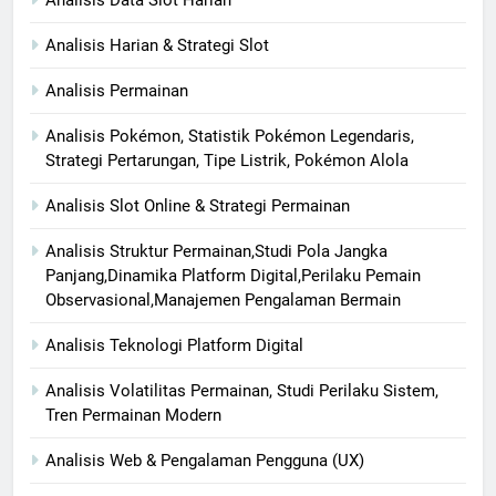
Analisis Data Slot Harian
Analisis Harian & Strategi Slot
Analisis Permainan
Analisis Pokémon, Statistik Pokémon Legendaris,
Strategi Pertarungan, Tipe Listrik, Pokémon Alola
Analisis Slot Online & Strategi Permainan
Analisis Struktur Permainan,Studi Pola Jangka
Panjang,Dinamika Platform Digital,Perilaku Pemain
Observasional,Manajemen Pengalaman Bermain
Analisis Teknologi Platform Digital
Analisis Volatilitas Permainan, Studi Perilaku Sistem,
Tren Permainan Modern
Analisis Web & Pengalaman Pengguna (UX)