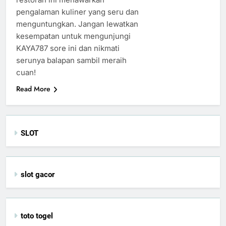
pengalaman kuliner yang seru dan
menguntungkan. Jangan lewatkan
kesempatan untuk mengunjungi
KAYA787 sore ini dan nikmati
serunya balapan sambil meraih
cuan!
Read More
SLOT
slot gacor
toto togel