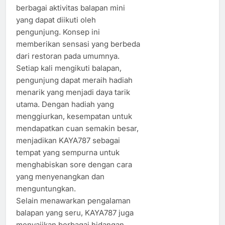
berbagai aktivitas balapan mini
yang dapat diikuti oleh
pengunjung. Konsep ini
memberikan sensasi yang berbeda
dari restoran pada umumnya.
Setiap kali mengikuti balapan,
pengunjung dapat meraih hadiah
menarik yang menjadi daya tarik
utama. Dengan hadiah yang
menggiurkan, kesempatan untuk
mendapatkan cuan semakin besar,
menjadikan KAYA787 sebagai
tempat yang sempurna untuk
menghabiskan sore dengan cara
yang menyenangkan dan
menguntungkan.
Selain menawarkan pengalaman
balapan yang seru, KAYA787 juga
menyajikan berbagai hidangan