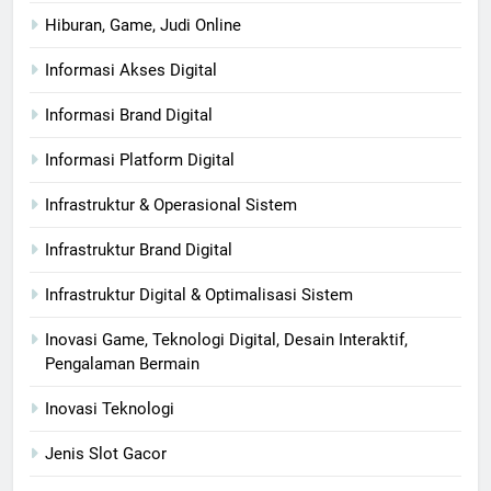
Hiburan, Game, Judi Online
Informasi Akses Digital
Informasi Brand Digital
Informasi Platform Digital
Infrastruktur & Operasional Sistem
Infrastruktur Brand Digital
Infrastruktur Digital & Optimalisasi Sistem
Inovasi Game, Teknologi Digital, Desain Interaktif,
Pengalaman Bermain
Inovasi Teknologi
Jenis Slot Gacor