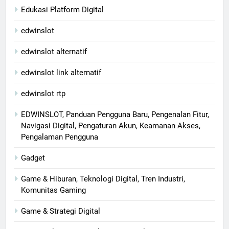
Edukasi Platform Digital
edwinslot
edwinslot alternatif
edwinslot link alternatif
edwinslot rtp
EDWINSLOT, Panduan Pengguna Baru, Pengenalan Fitur,
Navigasi Digital, Pengaturan Akun, Keamanan Akses,
Pengalaman Pengguna
Gadget
Game & Hiburan, Teknologi Digital, Tren Industri,
Komunitas Gaming
Game & Strategi Digital