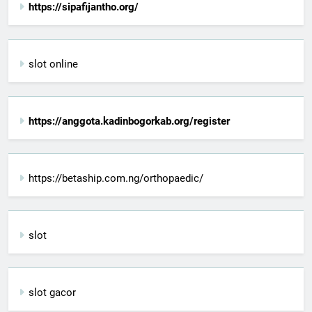
https://sipafijantho.org/
slot online
https://anggota.kadinbogorkab.org/register
https://betaship.com.ng/orthopaedic/
slot
slot gacor