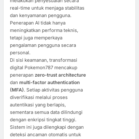
melakukan penyesuaian secara
real-time untuk menjaga stabilitas
dan kenyamanan pengguna.
Penerapan AI tidak hanya
meningkatkan performa teknis,
tetapi juga memperkaya
pengalaman pengguna secara
personal.
Di sisi keamanan, transformasi
digital Pokemon787 mencakup
penerapan
zero-trust architecture
dan
multi-factor authentication
(MFA)
. Setiap aktivitas pengguna
diverifikasi melalui proses
autentikasi yang berlapis,
sementara semua data dilindungi
dengan enkripsi tingkat tinggi.
Sistem ini juga dilengkapi dengan
deteksi ancaman otomatis untuk