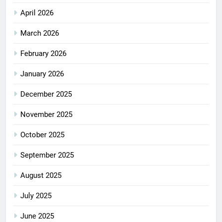
April 2026
March 2026
February 2026
January 2026
December 2025
November 2025
October 2025
September 2025
August 2025
July 2025
June 2025