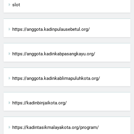
slot
https://anggota.kadinpulausebetul.org/
https://anggota.kadinkabpasangkayu.org/
https://anggota.kadinkablimapuluhkota.org/
https://kadinbinjaikota.org/
https://kadintasikmalayakota.org/program/