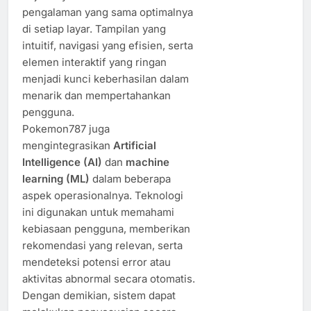
pengalaman yang sama optimalnya
di setiap layar. Tampilan yang
intuitif, navigasi yang efisien, serta
elemen interaktif yang ringan
menjadi kunci keberhasilan dalam
menarik dan mempertahankan
pengguna.
Pokemon787 juga
mengintegrasikan
Artificial
Intelligence (AI)
dan
machine
learning (ML)
dalam beberapa
aspek operasionalnya. Teknologi
ini digunakan untuk memahami
kebiasaan pengguna, memberikan
rekomendasi yang relevan, serta
mendeteksi potensi error atau
aktivitas abnormal secara otomatis.
Dengan demikian, sistem dapat