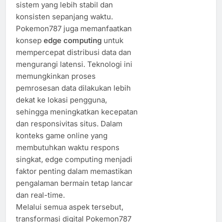
sistem yang lebih stabil dan
konsisten sepanjang waktu.
Pokemon787 juga memanfaatkan
konsep
edge computing
untuk
mempercepat distribusi data dan
mengurangi latensi. Teknologi ini
memungkinkan proses
pemrosesan data dilakukan lebih
dekat ke lokasi pengguna,
sehingga meningkatkan kecepatan
dan responsivitas situs. Dalam
konteks game online yang
membutuhkan waktu respons
singkat, edge computing menjadi
faktor penting dalam memastikan
pengalaman bermain tetap lancar
dan real-time.
Melalui semua aspek tersebut,
transformasi digital Pokemon787