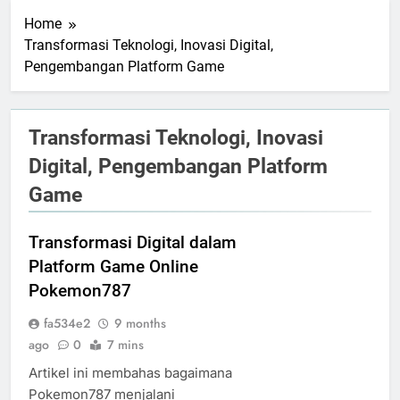
Home
Transformasi Teknologi, Inovasi Digital,
Pengembangan Platform Game
Transformasi Teknologi, Inovasi
Digital, Pengembangan Platform
Game
Transformasi Digital dalam
Platform Game Online
Pokemon787
fa534e2
9 months
ago
0
7 mins
Artikel ini membahas bagaimana
Pokemon787 menjalani