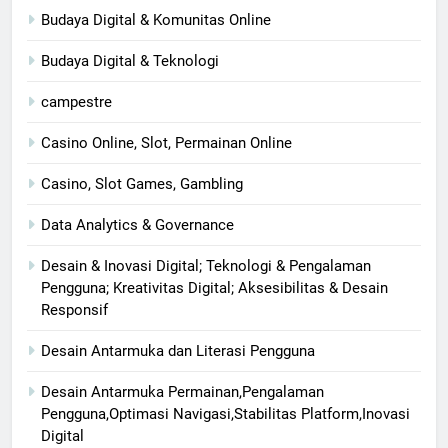
Budaya Digital & Komunitas Online
Budaya Digital & Teknologi
campestre
Casino Online, Slot, Permainan Online
Casino, Slot Games, Gambling
Data Analytics & Governance
Desain & Inovasi Digital; Teknologi & Pengalaman
Pengguna; Kreativitas Digital; Aksesibilitas & Desain
Responsif
Desain Antarmuka dan Literasi Pengguna
Desain Antarmuka Permainan,Pengalaman
Pengguna,Optimasi Navigasi,Stabilitas Platform,Inovasi
Digital