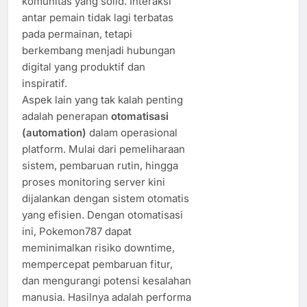
komunitas yang solid. Interaksi
antar pemain tidak lagi terbatas
pada permainan, tetapi
berkembang menjadi hubungan
digital yang produktif dan
inspiratif.
Aspek lain yang tak kalah penting
adalah penerapan
otomatisasi
(automation)
dalam operasional
platform. Mulai dari pemeliharaan
sistem, pembaruan rutin, hingga
proses monitoring server kini
dijalankan dengan sistem otomatis
yang efisien. Dengan otomatisasi
ini, Pokemon787 dapat
meminimalkan risiko downtime,
mempercepat pembaruan fitur,
dan mengurangi potensi kesalahan
manusia. Hasilnya adalah performa