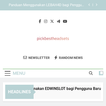
Skip
Panduan Menjelajahi Fitur EDWINSLOT bagi
to
Pengguna Baru
content
Panduan Menjelajahi Fitur LEBAH4D bagi
Pengguna Baru
Panduan Menggunakan EDWINSLOT bagi
Pengguna Baru
Panduan Menggunakan LEBAH4D bagi Pengguna
Baru
Panduan Menjelajahi Fitur EDWINSLOT bagi
Pengguna Baru
Pick Best
Dapatkan Headset Terbaik Dengan
Panduan Menjelajahi Fitur LEBAH4D bagi
NEWSLETTER
RANDOM NEWS
Headsets
Pengguna Baru
Rekomendasi Dari Pick Best Headsets.
Ulasan Dan Panduan Untuk Kualitas Suara
MENU
Terbaik.
anduan Menggunakan EDWINSLOT bagi Pengguna Baru
HEADLINES
Week Ago