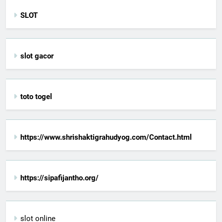
SLOT
slot gacor
toto togel
https://www.shrishaktigrahudyog.com/Contact.html
https://sipafijantho.org/
slot online