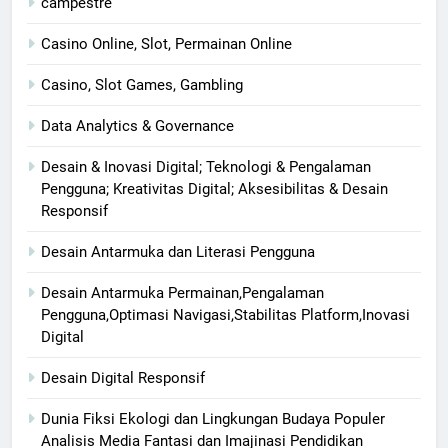
campestre
Casino Online, Slot, Permainan Online
Casino, Slot Games, Gambling
Data Analytics & Governance
Desain & Inovasi Digital; Teknologi & Pengalaman
Pengguna; Kreativitas Digital; Aksesibilitas & Desain
Responsif
Desain Antarmuka dan Literasi Pengguna
Desain Antarmuka Permainan,Pengalaman
Pengguna,Optimasi Navigasi,Stabilitas Platform,Inovasi
Digital
Desain Digital Responsif
Dunia Fiksi Ekologi dan Lingkungan Budaya Populer
Analisis Media Fantasi dan Imajinasi Pendidikan