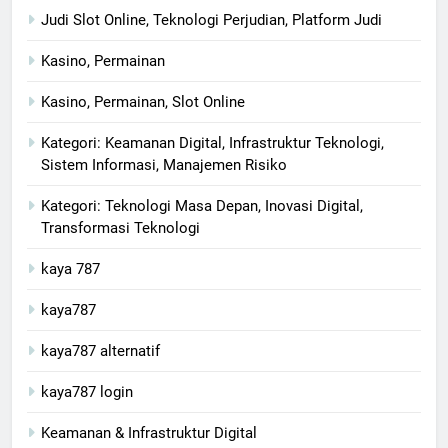
Judi Slot Online, Teknologi Perjudian, Platform Judi
Kasino, Permainan
Kasino, Permainan, Slot Online
Kategori: Keamanan Digital, Infrastruktur Teknologi,
Sistem Informasi, Manajemen Risiko
Kategori: Teknologi Masa Depan, Inovasi Digital,
Transformasi Teknologi
kaya 787
kaya787
kaya787 alternatif
kaya787 login
Keamanan & Infrastruktur Digital