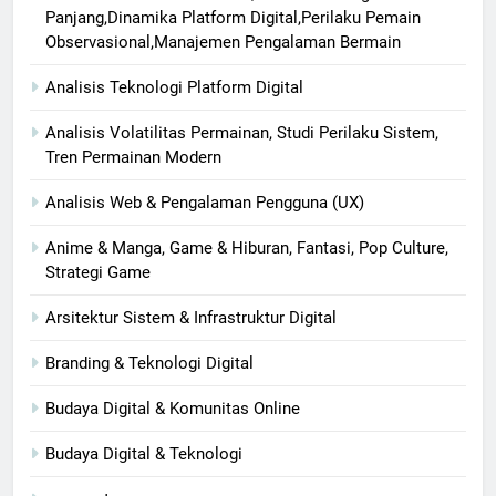
Panjang,Dinamika Platform Digital,Perilaku Pemain
Observasional,Manajemen Pengalaman Bermain
Analisis Teknologi Platform Digital
Analisis Volatilitas Permainan, Studi Perilaku Sistem,
Tren Permainan Modern
Analisis Web & Pengalaman Pengguna (UX)
Anime & Manga, Game & Hiburan, Fantasi, Pop Culture,
Strategi Game
Arsitektur Sistem & Infrastruktur Digital
Branding & Teknologi Digital
Budaya Digital & Komunitas Online
Budaya Digital & Teknologi