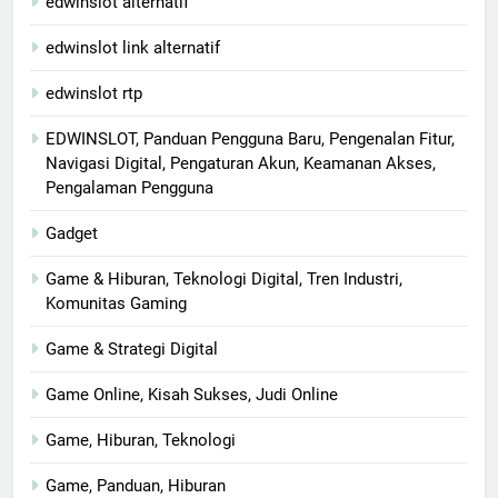
edwinslot alternatif
edwinslot link alternatif
edwinslot rtp
EDWINSLOT, Panduan Pengguna Baru, Pengenalan Fitur,
Navigasi Digital, Pengaturan Akun, Keamanan Akses,
Pengalaman Pengguna
Gadget
Game & Hiburan, Teknologi Digital, Tren Industri,
Komunitas Gaming
Game & Strategi Digital
Game Online, Kisah Sukses, Judi Online
Game, Hiburan, Teknologi
Game, Panduan, Hiburan