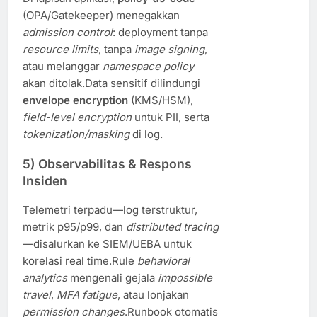
(OPA/Gatekeeper) menegakkan
admission control
: deployment tanpa
resource limits
, tanpa
image signing
,
atau melanggar
namespace policy
akan ditolak.Data sensitif dilindungi
envelope encryption
(KMS/HSM),
field-level encryption
untuk PII, serta
tokenization/masking
di log.
5) Observabilitas & Respons
Insiden
Telemetri terpadu—log terstruktur,
metrik p95/p99, dan
distributed tracing
—disalurkan ke SIEM/UEBA untuk
korelasi real time.Rule
behavioral
analytics
mengenali gejala
impossible
travel
,
MFA fatigue
, atau lonjakan
permission changes
.Runbook otomatis