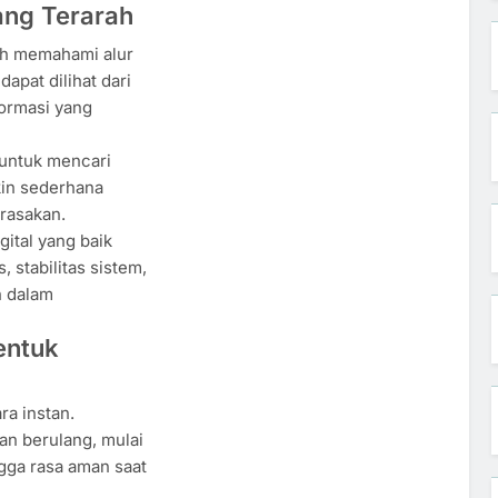
ng Terarah
ah memahami alur
pat dilihat dari
formasi yang
untuk mencari
kin sederhana
rasakan.
gital yang baik
 stabilitas sistem,
n dalam
entuk
ra instan.
n berulang, mulai
ngga rasa aman saat