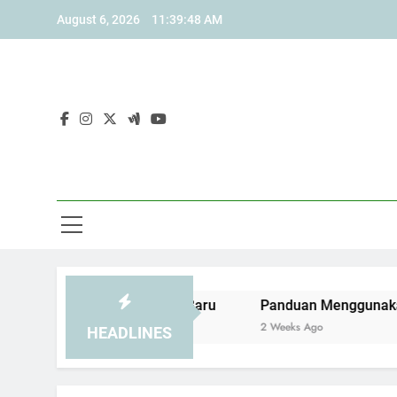
Skip
August 6, 2026
11:39:49 AM
to
content
Pic
Dapatkan 
 bagi Pengguna Baru
Panduan Menggunakan LEBAH4D 
2 Weeks Ago
HEADLINES