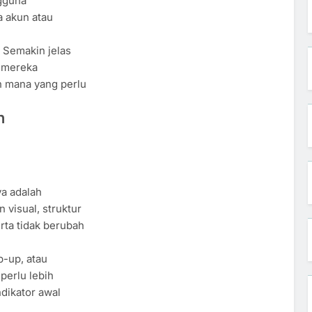
ngguna
 akun atau
. Semakin jelas
 mereka
 mana yang perlu
h
ya adalah
 visual, struktur
rta tidak berubah
p-up, atau
perlu lebih
ndikator awal