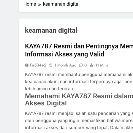
Home
keamanan digital
keamanan digital
KAYA787 Resmi dan Pentingnya Me
Informasi Akses yang Valid
Fa534e2
1 Month Ago
0
11 Mins
KAYA787 resmi membantu pengguna memahami akse
keamanan akun, dan informasi terpercaya agar peng
lebih aman dan terarah.
Memahami KAYA787 Resmi dalam
Akses Digital
KAYA787 resmi menjadi salah satu pencarian yang 
oleh pengguna yang ingin memastikan bahwa mer
informasi akses dari sumber yang tepat. Dalam aktivi