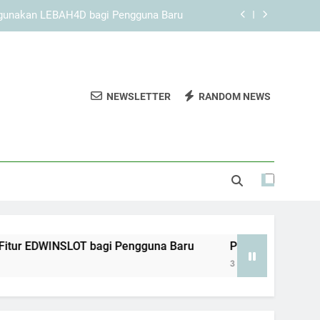
unakan LEBAH4D bagi Pengguna Baru
i Fitur EDWINSLOT bagi Pengguna Baru
ahi Fitur LEBAH4D bagi Pengguna Baru
NEWSLETTER
RANDOM NEWS
akan EDWINSLOT bagi Pengguna Baru
unakan LEBAH4D bagi Pengguna Baru
 Ulasan Dan Panduan Untuk Kualitas Suara Terbaik.
i Fitur EDWINSLOT bagi Pengguna Baru
ahi Fitur LEBAH4D bagi Pengguna Baru
NSLOT bagi Pengguna Baru
Panduan Menjelajahi Fitur 
3 Weeks Ago