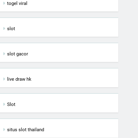
togel viral
slot
slot gacor
live draw hk
Slot
situs slot thailand