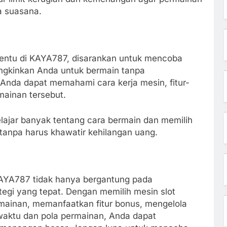
a suasana.
tentu di KAYA787, disarankan untuk mencoba
ngkinkan Anda untuk bermain tanpa
nda dapat memahami cara kerja mesin, fitur-
rmainan tersebut.
ajar banyak tentang cara bermain dan memilih
tanpa harus khawatir kehilangan uang.
AYA787 tidak hanya bergantung pada
tegi yang tepat. Dengan memilih mesin slot
rmainan, memanfaatkan fitur bonus, mengelola
 waktu dan pola permainan, Anda dapat