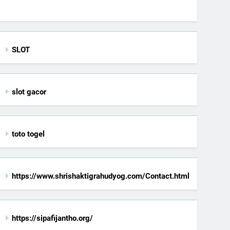
SLOT
slot gacor
toto togel
https://www.shrishaktigrahudyog.com/Contact.html
https://sipafijantho.org/