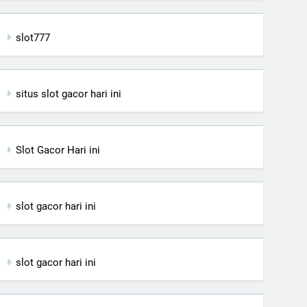
slot777
situs slot gacor hari ini
Slot Gacor Hari ini
slot gacor hari ini
slot gacor hari ini