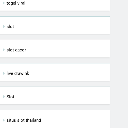
togel viral
slot
slot gacor
live draw hk
Slot
situs slot thailand