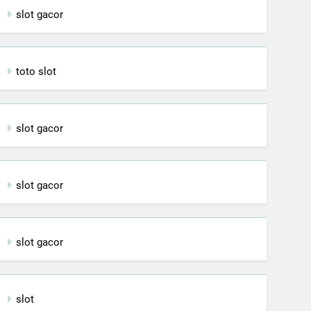
slot gacor
toto slot
slot gacor
slot gacor
slot gacor
slot