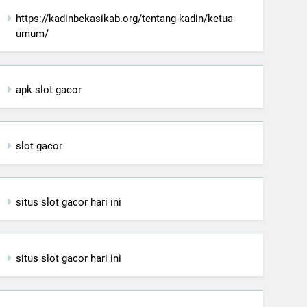
https://kadinbekasikab.org/tentang-kadin/ketua-
umum/
apk slot gacor
slot gacor
situs slot gacor hari ini
situs slot gacor hari ini