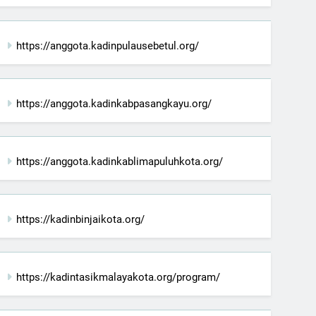
https://anggota.kadinpulausebetul.org/
https://anggota.kadinkabpasangkayu.org/
https://anggota.kadinkablimapuluhkota.org/
https://kadinbinjaikota.org/
https://kadintasikmalayakota.org/program/