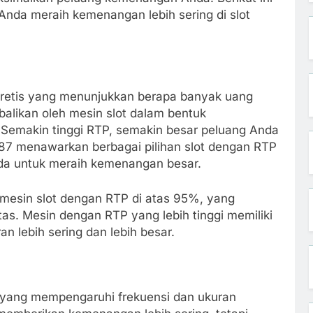
nda meraih kemenangan lebih sering di slot
oretis yang menunjukkan berapa banyak uang
alikan oleh mesin slot dalam bentuk
 Semakin tinggi RTP, semakin besar peluang Anda
7 menawarkan berbagai pilihan slot dengan RTP
nda untuk meraih kemenangan besar.
mesin slot dengan RTP di atas 95%, yang
tas. Mesin dengan RTP yang lebih tinggi memiliki
lebih sering dan lebih besar.
yang mempengaruhi frekuensi dan ukuran