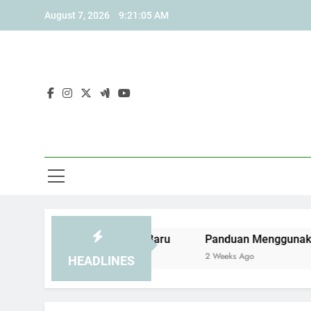
Skip
August 7, 2026
9:21:06 AM
to
content
Pic
Dapatkan 
 bagi Pengguna Baru
Panduan Menggunakan LEBAH4D
2 Weeks Ago
HEADLINES