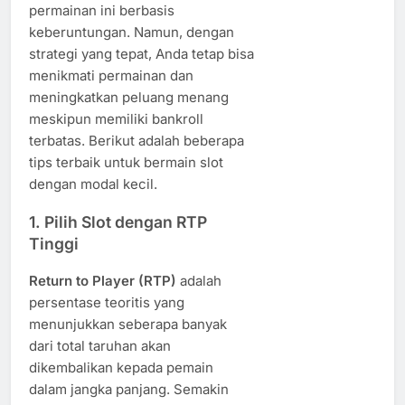
permainan ini berbasis
keberuntungan. Namun, dengan
strategi yang tepat, Anda tetap bisa
menikmati permainan dan
meningkatkan peluang menang
meskipun memiliki bankroll
terbatas. Berikut adalah beberapa
tips terbaik untuk bermain slot
dengan modal kecil.
1. Pilih Slot dengan RTP
Tinggi
Return to Player (RTP)
adalah
persentase teoritis yang
menunjukkan seberapa banyak
dari total taruhan akan
dikembalikan kepada pemain
dalam jangka panjang. Semakin