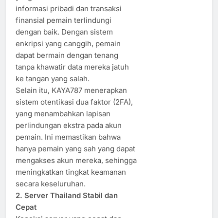
informasi pribadi dan transaksi
finansial pemain terlindungi
dengan baik. Dengan sistem
enkripsi yang canggih, pemain
dapat bermain dengan tenang
tanpa khawatir data mereka jatuh
ke tangan yang salah.
Selain itu, KAYA787 menerapkan
sistem otentikasi dua faktor (2FA),
yang menambahkan lapisan
perlindungan ekstra pada akun
pemain. Ini memastikan bahwa
hanya pemain yang sah yang dapat
mengakses akun mereka, sehingga
meningkatkan tingkat keamanan
secara keseluruhan.
2. Server Thailand Stabil dan
Cepat