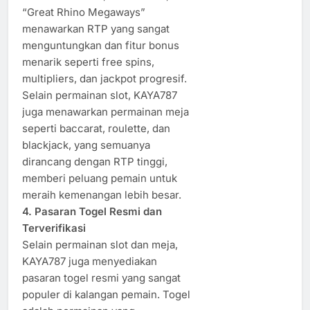
“Great Rhino Megaways”
menawarkan RTP yang sangat
menguntungkan dan fitur bonus
menarik seperti free spins,
multipliers, dan jackpot progresif.
Selain permainan slot, KAYA787
juga menawarkan permainan meja
seperti baccarat, roulette, dan
blackjack, yang semuanya
dirancang dengan RTP tinggi,
memberi peluang pemain untuk
meraih kemenangan lebih besar.
4. Pasaran Togel Resmi dan
Terverifikasi
Selain permainan slot dan meja,
KAYA787 juga menyediakan
pasaran togel resmi yang sangat
populer di kalangan pemain. Togel