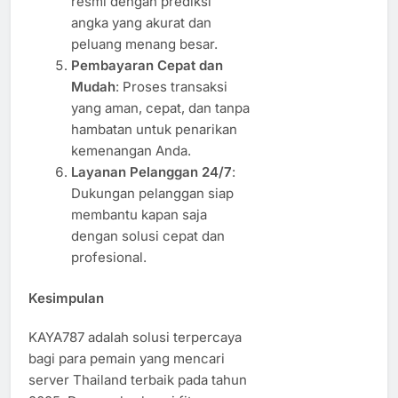
resmi dengan prediksi
angka yang akurat dan
peluang menang besar.
Pembayaran Cepat dan
Mudah
: Proses transaksi
yang aman, cepat, dan tanpa
hambatan untuk penarikan
kemenangan Anda.
Layanan Pelanggan 24/7
:
Dukungan pelanggan siap
membantu kapan saja
dengan solusi cepat dan
profesional.
Kesimpulan
KAYA787 adalah solusi terpercaya
bagi para pemain yang mencari
server Thailand terbaik pada tahun