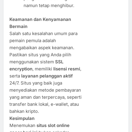
namun tetap menghibur.
Keamanan dan Kenyamanan
Bermain
Salah satu kesalahan umum para
pemain pemula adalah
mengabaikan aspek keamanan.
Pastikan situs yang Anda pilih
menggunakan sistem
SSL
encryption
, memiliki
lisensi resmi
,
serta
layanan pelanggan aktif
24/7. Situs yang baik juga
menyediakan metode pembayaran
yang aman dan terpercaya, seperti
transfer bank lokal, e-wallet, atau
bahkan kripto.
Kesimpulan
Menemukan
situs slot online