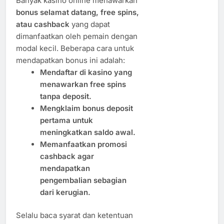
Banyak kasino online menawarkan
bonus selamat datang, free spins,
atau cashback
yang dapat
dimanfaatkan oleh pemain dengan
modal kecil. Beberapa cara untuk
mendapatkan bonus ini adalah:
Mendaftar di kasino yang
menawarkan free spins
tanpa deposit.
Mengklaim bonus deposit
pertama untuk
meningkatkan saldo awal.
Memanfaatkan promosi
cashback agar
mendapatkan
pengembalian sebagian
dari kerugian.
Selalu baca syarat dan ketentuan