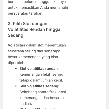
bonus sebelum menggunakannya
untuk memastikan Anda memenuhi
persyaratan taruhan.
3. Pilih Slot dengan
Volatilitas Rendah hingga
Sedang
Volatilitas
dalam slot menentukan
seberapa sering dan seberapa
besar kemenangan yang bisa
diperoleh.
Slot volatilitas rendah
:
Kemenangan lebih sering
tetapi dalam jumlah kecil.
Slot volatilitas sedang
:
Seimbang antara frekuensi
kemenangan dan besaran
hadiah.