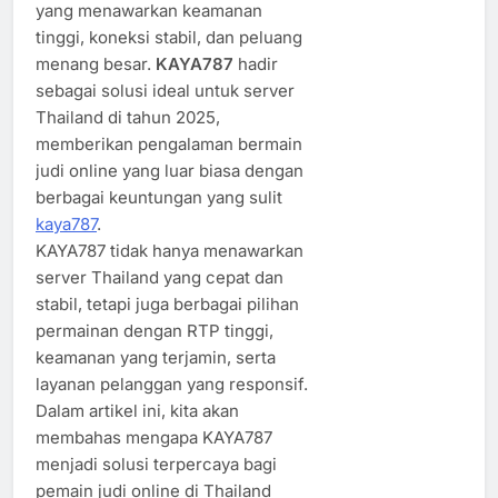
yang menawarkan keamanan
tinggi, koneksi stabil, dan peluang
menang besar.
KAYA787
hadir
sebagai solusi ideal untuk server
Thailand di tahun 2025,
memberikan pengalaman bermain
judi online yang luar biasa dengan
berbagai keuntungan yang sulit
kaya787
.
KAYA787 tidak hanya menawarkan
server Thailand yang cepat dan
stabil, tetapi juga berbagai pilihan
permainan dengan RTP tinggi,
keamanan yang terjamin, serta
layanan pelanggan yang responsif.
Dalam artikel ini, kita akan
membahas mengapa KAYA787
menjadi solusi terpercaya bagi
pemain judi online di Thailand