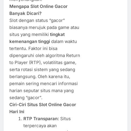
Mengapa Slot Online Gacor
Banyak Dicari?
Slot dengan status “gacor”
biasanya merujuk pada game atau
situs yang memiliki
tingkat
kemenangan tinggi
dalam waktu
tertentu. Faktor ini bisa
dipengaruhi oleh algoritma Return
to Player (RTP), volatilitas game,
serta rotasi sistem yang sedang
berlangsung. Oleh karena itu,
pemain sering mencari informasi
harian seputar situs mana yang
sedang “gacor”.
Ciri-Ciri Situs Slot Online Gacor
Hari Ini
RTP Transparan:
Situs
terpercaya akan