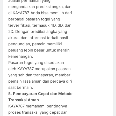
adalah permainan yang
mengandalkan prediksi angka, dan
di KAYA787, Anda bisa memilih dari
berbagai pasaran togel yang
terverifikasi, termasuk 4D, 3D, dan
2D. Dengan prediksi angka yang
akurat dan informasi terkait hasil
pengundian, pemain memiliki
peluang lebih besar untuk meraih
kemenangan.
Pasaran togel yang disediakan
oleh KAYA787 merupakan pasaran
yang sah dan transparan, memberi
pemain rasa aman dan percaya diri
saat bermain.
5. Pembayaran Cepat dan Metode
Transaksi Aman
KAYA787 memahami pentingnya
proses transaksi yang cepat dan