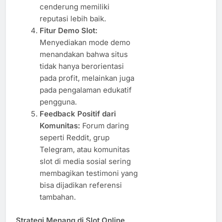
cenderung memiliki
reputasi lebih baik.
Fitur Demo Slot:
Menyediakan mode demo
menandakan bahwa situs
tidak hanya berorientasi
pada profit, melainkan juga
pada pengalaman edukatif
pengguna.
Feedback Positif dari
Komunitas:
Forum daring
seperti Reddit, grup
Telegram, atau komunitas
slot di media sosial sering
membagikan testimoni yang
bisa dijadikan referensi
tambahan.
Strategi Menang di Slot Online