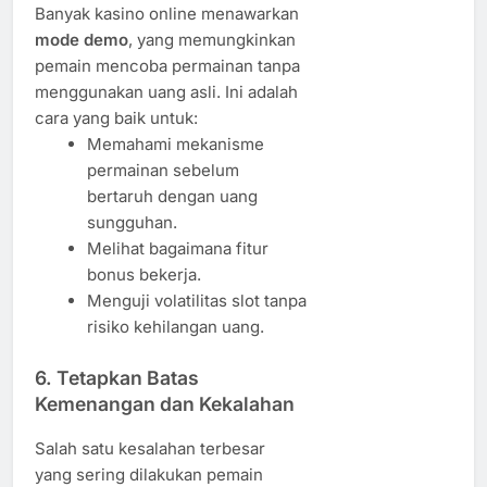
Banyak kasino online menawarkan
mode demo
, yang memungkinkan
pemain mencoba permainan tanpa
menggunakan uang asli. Ini adalah
cara yang baik untuk:
Memahami mekanisme
permainan sebelum
bertaruh dengan uang
sungguhan.
Melihat bagaimana fitur
bonus bekerja.
Menguji volatilitas slot tanpa
risiko kehilangan uang.
6. Tetapkan Batas
Kemenangan dan Kekalahan
Salah satu kesalahan terbesar
yang sering dilakukan pemain