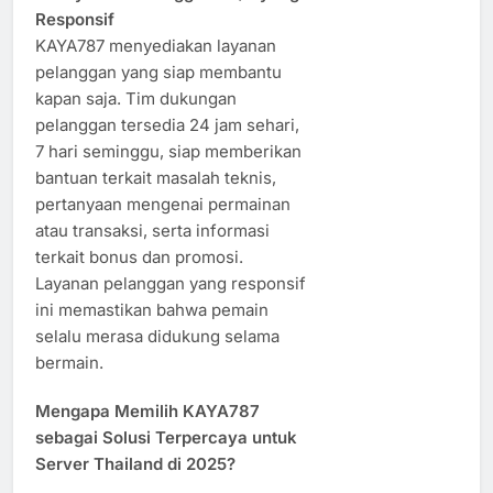
Responsif
KAYA787 menyediakan layanan
pelanggan yang siap membantu
kapan saja. Tim dukungan
pelanggan tersedia 24 jam sehari,
7 hari seminggu, siap memberikan
bantuan terkait masalah teknis,
pertanyaan mengenai permainan
atau transaksi, serta informasi
terkait bonus dan promosi.
Layanan pelanggan yang responsif
ini memastikan bahwa pemain
selalu merasa didukung selama
bermain.
Mengapa Memilih KAYA787
sebagai Solusi Terpercaya untuk
Server Thailand di 2025?