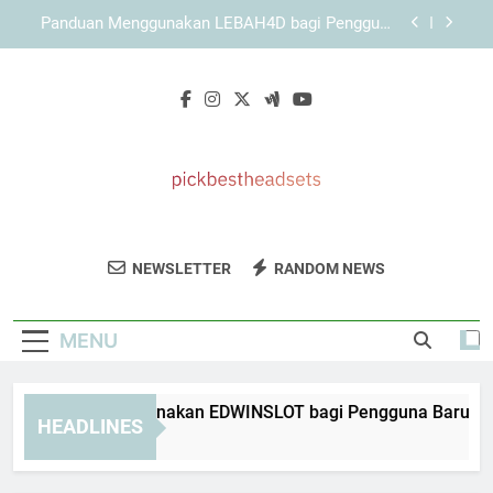
Skip
Panduan Menjelajahi Fitur EDWINSLOT bagi
to
Pengguna Baru
content
Panduan Menjelajahi Fitur LEBAH4D bagi
Pengguna Baru
Panduan Menggunakan EDWINSLOT bagi
Pengguna Baru
Panduan Menggunakan LEBAH4D bagi Pengguna
Baru
Panduan Menjelajahi Fitur EDWINSLOT bagi
Pengguna Baru
Pick Best
Dapatkan Headset Terbaik Dengan
Panduan Menjelajahi Fitur LEBAH4D bagi
NEWSLETTER
RANDOM NEWS
Headsets
Pengguna Baru
Rekomendasi Dari Pick Best Headsets.
Ulasan Dan Panduan Untuk Kualitas Suara
MENU
Terbaik.
anduan Menggunakan EDWINSLOT bagi Pengguna Baru
HEADLINES
Week Ago