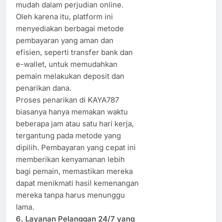
mudah dalam perjudian online.
Oleh karena itu, platform ini
menyediakan berbagai metode
pembayaran yang aman dan
efisien, seperti transfer bank dan
e-wallet, untuk memudahkan
pemain melakukan deposit dan
penarikan dana.
Proses penarikan di KAYA787
biasanya hanya memakan waktu
beberapa jam atau satu hari kerja,
tergantung pada metode yang
dipilih. Pembayaran yang cepat ini
memberikan kenyamanan lebih
bagi pemain, memastikan mereka
dapat menikmati hasil kemenangan
mereka tanpa harus menunggu
lama.
6. Layanan Pelanggan 24/7 yang