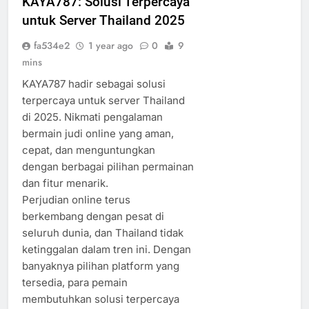
KAYA787: Solusi Terpercaya
untuk Server Thailand 2025
fa534e2
1 year ago
0
9
mins
KAYA787 hadir sebagai solusi
terpercaya untuk server Thailand
di 2025. Nikmati pengalaman
bermain judi online yang aman,
cepat, dan menguntungkan
dengan berbagai pilihan permainan
dan fitur menarik.
Perjudian online terus
berkembang dengan pesat di
seluruh dunia, dan Thailand tidak
ketinggalan dalam tren ini. Dengan
banyaknya pilihan platform yang
tersedia, para pemain
membutuhkan solusi terpercaya