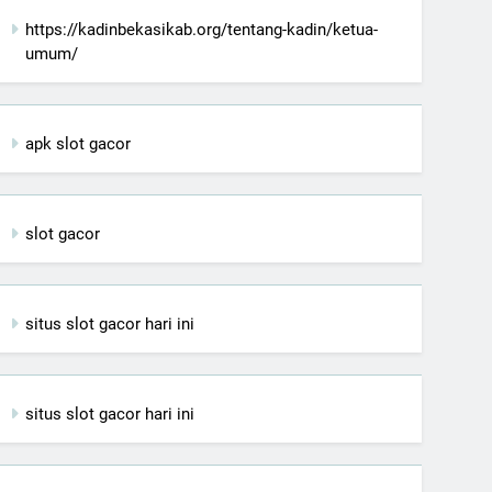
https://kadinbekasikab.org/tentang-kadin/ketua-
umum/
apk slot gacor
slot gacor
situs slot gacor hari ini
situs slot gacor hari ini