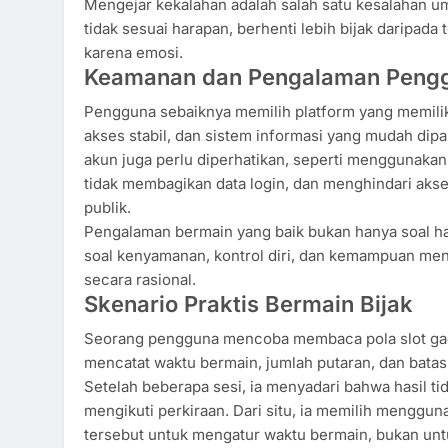
Mengejar kekalahan adalah salah satu kesalahan um
tidak sesuai harapan, berhenti lebih bijak daripada
karena emosi.
Keamanan dan Pengalaman Peng
Pengguna sebaiknya memilih platform yang memiliki
akses stabil, dan sistem informasi yang mudah di
akun juga perlu diperhatikan, seperti menggunakan 
tidak membagikan data login, dan menghindari akse
publik.
Pengalaman bermain yang baik bukan hanya soal hasi
soal kenyamanan, kontrol diri, dan kemampuan me
secara rasional.
Skenario Praktis Bermain Bijak
Seorang pengguna mencoba membaca pola slot ga
mencatat waktu bermain, jumlah putaran, dan batas
Setelah beberapa sesi, ia menyadari bahwa hasil tid
mengikuti perkiraan. Dari situ, ia memilih menggun
tersebut untuk mengatur waktu bermain, bukan un