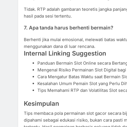
Tidak. RTP adalah gambaran teoretis jangka panjan
hasil pada sesi tertentu.
7. Apa tanda harus berhenti bermain?
Berhenti jika mulai emosional, melewati batas waktu
menggunakan dana di luar rencana.
Internal Linking Suggestion
Panduan Bermain Slot Online secara Berta
Mengenal Risiko Permainan Slot Digital bag
Cara Mengatur Batas Waktu saat Bermain Sl
Kesalahan Umum Pemain Slot yang Perlu Dih
Tips Memahami RTP dan Volatilitas Slot seca
Kesimpulan
Tips membaca pola permainan slot gacor secara bi
dipahami sebagai edukasi risiko, bukan cara pasti 
tertentu. Hasil permainan berbasis peluang tidak da