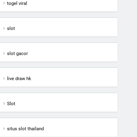
togel viral
slot
slot gacor
live draw hk
Slot
situs slot thailand