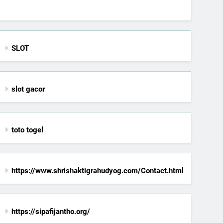
SLOT
slot gacor
toto togel
https://www.shrishaktigrahudyog.com/Contact.html
https://sipafijantho.org/