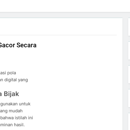
Gacor Secara
asi pola
n digital yang
a Bijak
digunakan untuk
dang mudah
ahwa istilah ini
minan hasil.