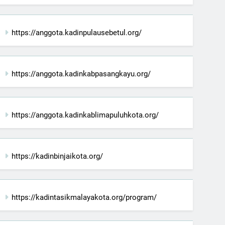
https://anggota.kadinpulausebetul.org/
https://anggota.kadinkabpasangkayu.org/
https://anggota.kadinkablimapuluhkota.org/
https://kadinbinjaikota.org/
https://kadintasikmalayakota.org/program/