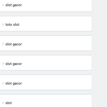
slot gacor
toto slot
slot gacor
slot gacor
slot gacor
slot