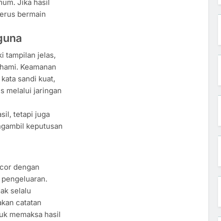
um. Jika hasil
 terus bermain
guna
 tampilan jelas,
pahami. Keamanan
kata sandi kuat,
s melalui jaringan
l, tetapi juga
ngambil keputusan
cor dengan
 pengeluaran.
ak selalu
akan catatan
tuk memaksa hasil