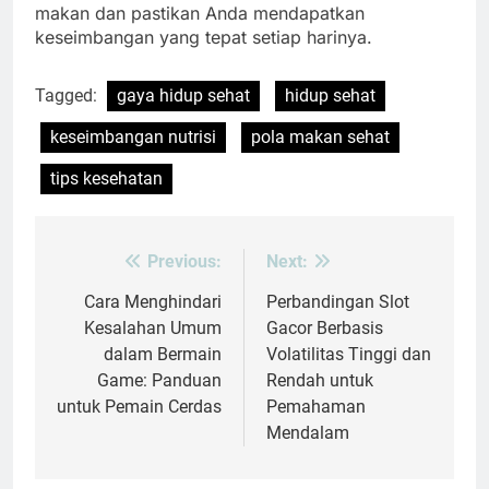
makan dan pastikan Anda mendapatkan
keseimbangan yang tepat setiap harinya.
Tagged:
gaya hidup sehat
hidup sehat
keseimbangan nutrisi
pola makan sehat
tips kesehatan
Previous:
Next:
Post
navigation
Cara Menghindari
Perbandingan Slot
Kesalahan Umum
Gacor Berbasis
dalam Bermain
Volatilitas Tinggi dan
Game: Panduan
Rendah untuk
untuk Pemain Cerdas
Pemahaman
Mendalam