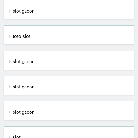
slot gacor
toto slot
slot gacor
slot gacor
slot gacor
slot