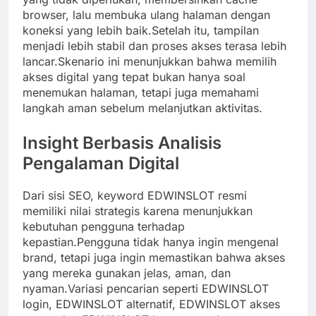
browser, lalu membuka ulang halaman dengan
koneksi yang lebih baik.Setelah itu, tampilan
menjadi lebih stabil dan proses akses terasa lebih
lancar.Skenario ini menunjukkan bahwa memilih
akses digital yang tepat bukan hanya soal
menemukan halaman, tetapi juga memahami
langkah aman sebelum melanjutkan aktivitas.
Insight Berbasis Analisis
Pengalaman Digital
Dari sisi SEO, keyword EDWINSLOT resmi
memiliki nilai strategis karena menunjukkan
kebutuhan pengguna terhadap
kepastian.Pengguna tidak hanya ingin mengenal
brand, tetapi juga ingin memastikan bahwa akses
yang mereka gunakan jelas, aman, dan
nyaman.Variasi pencarian seperti EDWINSLOT
login, EDWINSLOT alternatif, EDWINSLOT akses