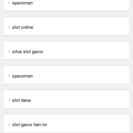
spaceman
slot online
situs slot gacor
spaceman
slot dana
slot gacor hari ini