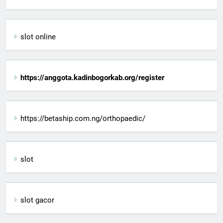
slot online
https://anggota.kadinbogorkab.org/register
https://betaship.com.ng/orthopaedic/
slot
slot gacor