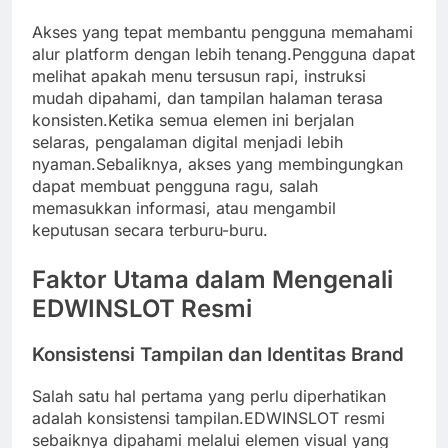
Akses yang tepat membantu pengguna memahami
alur platform dengan lebih tenang.Pengguna dapat
melihat apakah menu tersusun rapi, instruksi
mudah dipahami, dan tampilan halaman terasa
konsisten.Ketika semua elemen ini berjalan
selaras, pengalaman digital menjadi lebih
nyaman.Sebaliknya, akses yang membingungkan
dapat membuat pengguna ragu, salah
memasukkan informasi, atau mengambil
keputusan secara terburu-buru.
Faktor Utama dalam Mengenali
EDWINSLOT Resmi
Konsistensi Tampilan dan Identitas Brand
Salah satu hal pertama yang perlu diperhatikan
adalah konsistensi tampilan.EDWINSLOT resmi
sebaiknya dipahami melalui elemen visual yang