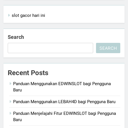
slot gacor hari ini
Search
SEARCH
Recent Posts
Panduan Menggunakan EDWINSLOT bagi Pengguna
Baru
Panduan Menggunakan LEBAH4D bagi Pengguna Baru
Panduan Menjelajahi Fitur EDWINSLOT bagi Pengguna
Baru