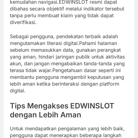
kemudahan navigasi.EDWINSLOT resmi dapat
dibahas secara objektif melalui indikator tersebut
tanpa perlu membuat klaim yang tidak dapat
diverifikasi.
Sebagai pengguna, pendekatan terbaik adalah
mengutamakan literasi digital.Pahami halaman
sebelum memasukkan data, gunakan perangkat
yang aman, hindari jaringan publik untuk aktivitas
akun, dan jangan mengabaikan tanda-tanda yang
terasa tidak wajar.Pengetahuan dasar seperti ini
membantu pengguna mengambil keputusan yang
lebih aman ketika berinteraksi dengan platform
digital.
Tips Mengakses EDWINSLOT
dengan Lebih Aman
Untuk mendapatkan pengalaman yang lebih baik,
pengguna dapat menerapkan beberapa langkah