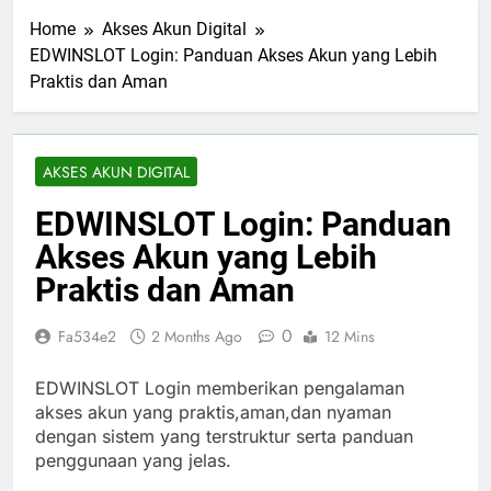
Home
Akses Akun Digital
EDWINSLOT Login: Panduan Akses Akun yang Lebih
Praktis dan Aman
AKSES AKUN DIGITAL
EDWINSLOT Login: Panduan
Akses Akun yang Lebih
Praktis dan Aman
0
Fa534e2
2 Months Ago
12 Mins
EDWINSLOT Login memberikan pengalaman
akses akun yang praktis,aman,dan nyaman
dengan sistem yang terstruktur serta panduan
penggunaan yang jelas.