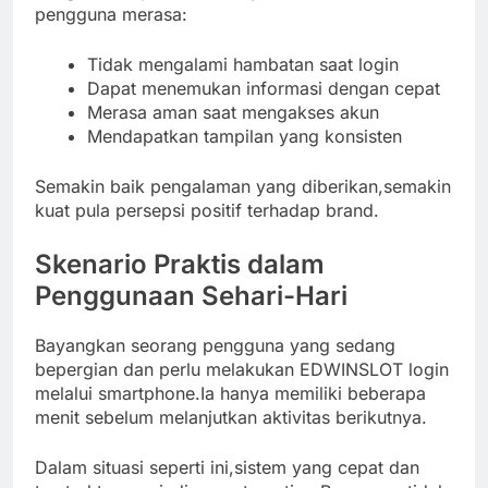
pengguna merasa:
Tidak mengalami hambatan saat login
Dapat menemukan informasi dengan cepat
Merasa aman saat mengakses akun
Mendapatkan tampilan yang konsisten
Semakin baik pengalaman yang diberikan,semakin
kuat pula persepsi positif terhadap brand.
Skenario Praktis dalam
Penggunaan Sehari-Hari
Bayangkan seorang pengguna yang sedang
bepergian dan perlu melakukan EDWINSLOT login
melalui smartphone.Ia hanya memiliki beberapa
menit sebelum melanjutkan aktivitas berikutnya.
Dalam situasi seperti ini,sistem yang cepat dan