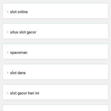
slot online
situs slot gacor
spaceman
slot dana
slot gacor hari ini