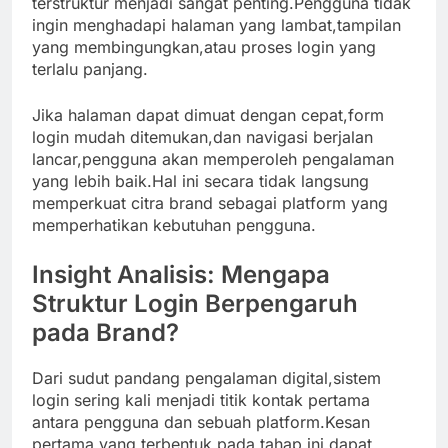
terstruktur menjadi sangat penting.Pengguna tidak
ingin menghadapi halaman yang lambat,tampilan
yang membingungkan,atau proses login yang
terlalu panjang.
Jika halaman dapat dimuat dengan cepat,form
login mudah ditemukan,dan navigasi berjalan
lancar,pengguna akan memperoleh pengalaman
yang lebih baik.Hal ini secara tidak langsung
memperkuat citra brand sebagai platform yang
memperhatikan kebutuhan pengguna.
Insight Analisis: Mengapa
Struktur Login Berpengaruh
pada Brand?
Dari sudut pandang pengalaman digital,sistem
login sering kali menjadi titik kontak pertama
antara pengguna dan sebuah platform.Kesan
pertama yang terbentuk pada tahap ini dapat