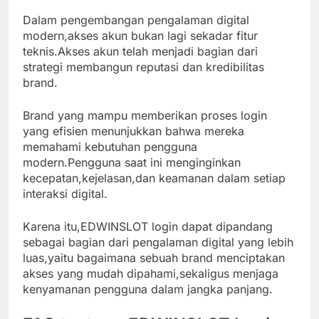
Dalam pengembangan pengalaman digital
modern,akses akun bukan lagi sekadar fitur
teknis.Akses akun telah menjadi bagian dari
strategi membangun reputasi dan kredibilitas
brand.
Brand yang mampu memberikan proses login
yang efisien menunjukkan bahwa mereka
memahami kebutuhan pengguna
modern.Pengguna saat ini menginginkan
kecepatan,kejelasan,dan keamanan dalam setiap
interaksi digital.
Karena itu,EDWINSLOT login dapat dipandang
sebagai bagian dari pengalaman digital yang lebih
luas,yaitu bagaimana sebuah brand menciptakan
akses yang mudah dipahami,sekaligus menjaga
kenyamanan pengguna dalam jangka panjang.