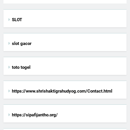
SLOT
slot gacor
toto togel
https://www.shrishaktigrahudyog.com/Contact.html
https://sipafijantho.org/