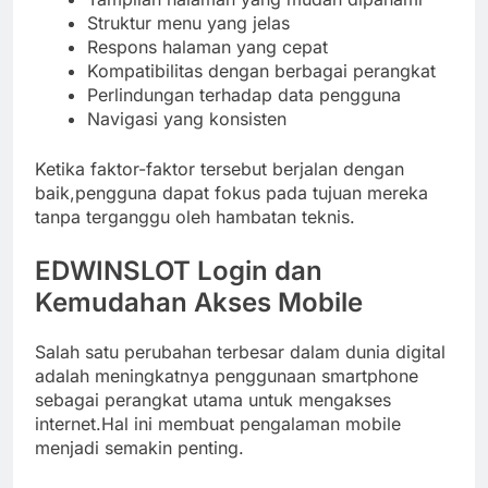
Struktur menu yang jelas
Respons halaman yang cepat
Kompatibilitas dengan berbagai perangkat
Perlindungan terhadap data pengguna
Navigasi yang konsisten
Ketika faktor-faktor tersebut berjalan dengan
baik,pengguna dapat fokus pada tujuan mereka
tanpa terganggu oleh hambatan teknis.
EDWINSLOT Login dan
Kemudahan Akses Mobile
Salah satu perubahan terbesar dalam dunia digital
adalah meningkatnya penggunaan smartphone
sebagai perangkat utama untuk mengakses
internet.Hal ini membuat pengalaman mobile
menjadi semakin penting.