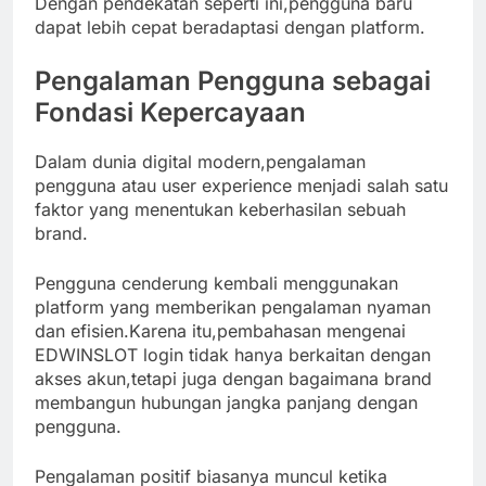
Dengan pendekatan seperti ini,pengguna baru
dapat lebih cepat beradaptasi dengan platform.
Pengalaman Pengguna sebagai
Fondasi Kepercayaan
Dalam dunia digital modern,pengalaman
pengguna atau user experience menjadi salah satu
faktor yang menentukan keberhasilan sebuah
brand.
Pengguna cenderung kembali menggunakan
platform yang memberikan pengalaman nyaman
dan efisien.Karena itu,pembahasan mengenai
EDWINSLOT login tidak hanya berkaitan dengan
akses akun,tetapi juga dengan bagaimana brand
membangun hubungan jangka panjang dengan
pengguna.
Pengalaman positif biasanya muncul ketika