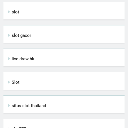
slot
slot gacor
live draw hk
Slot
situs slot thailand