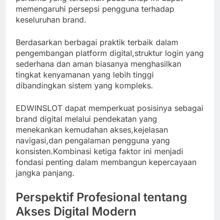
memengaruhi persepsi pengguna terhadap
keseluruhan brand.
Berdasarkan berbagai praktik terbaik dalam
pengembangan platform digital,struktur login yang
sederhana dan aman biasanya menghasilkan
tingkat kenyamanan yang lebih tinggi
dibandingkan sistem yang kompleks.
EDWINSLOT dapat memperkuat posisinya sebagai
brand digital melalui pendekatan yang
menekankan kemudahan akses,kejelasan
navigasi,dan pengalaman pengguna yang
konsisten.Kombinasi ketiga faktor ini menjadi
fondasi penting dalam membangun kepercayaan
jangka panjang.
Perspektif Profesional tentang
Akses Digital Modern