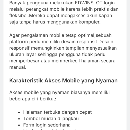
Banyak pengguna melakukan EDWINSLOT login
melalui perangkat mobile karena lebih praktis dan
fleksibel.Mereka dapat mengakses akun kapan
saja tanpa harus menggunakan komputer.
Agar pengalaman mobile tetap optimal,sebuah
platform perlu memiliki desain responsif.Desain
responsif memungkinkan tampilan menyesuaikan
ukuran layar sehingga pengguna tidak perlu
memperbesar atau memperkecil halaman secara
manual.
Karakteristik Akses Mobile yang Nyaman
Akses mobile yang nyaman biasanya memiliki
beberapa ciri berikut:
Halaman terbuka dengan cepat
Tombol mudah dijangkau
Form login sederhana