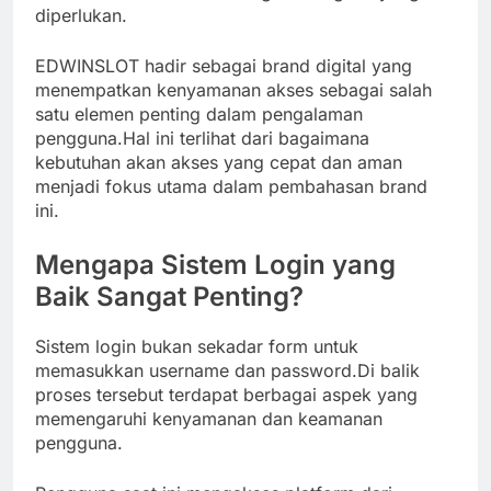
diperlukan.
EDWINSLOT hadir sebagai brand digital yang
menempatkan kenyamanan akses sebagai salah
satu elemen penting dalam pengalaman
pengguna.Hal ini terlihat dari bagaimana
kebutuhan akan akses yang cepat dan aman
menjadi fokus utama dalam pembahasan brand
ini.
Mengapa Sistem Login yang
Baik Sangat Penting?
Sistem login bukan sekadar form untuk
memasukkan username dan password.Di balik
proses tersebut terdapat berbagai aspek yang
memengaruhi kenyamanan dan keamanan
pengguna.