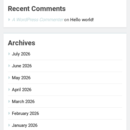
Recent Comments
A WordPress Commenter
on
Hello world!
Archives
July 2026
June 2026
May 2026
April 2026
March 2026
February 2026
January 2026