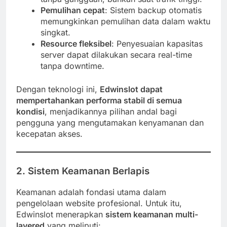
Pemulihan cepat
: Sistem backup otomatis
memungkinkan pemulihan data dalam waktu
singkat.
Resource fleksibel
: Penyesuaian kapasitas
server dapat dilakukan secara real-time
tanpa downtime.
Dengan teknologi ini,
Edwinslot dapat
mempertahankan performa stabil di semua
kondisi
, menjadikannya pilihan andal bagi
pengguna yang mengutamakan kenyamanan dan
kecepatan akses.
2. Sistem Keamanan Berlapis
Keamanan adalah fondasi utama dalam
pengelolaan website profesional. Untuk itu,
Edwinslot menerapkan
sistem keamanan multi-
layered
yang meliputi: