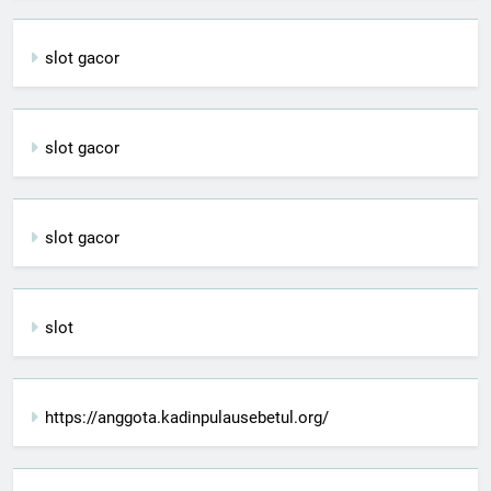
slot gacor
slot gacor
slot gacor
slot
https://anggota.kadinpulausebetul.org/