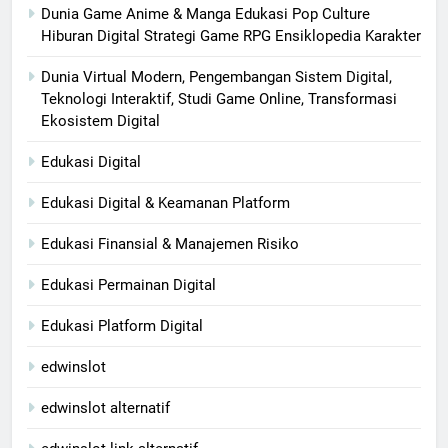
Dunia Game Anime & Manga Edukasi Pop Culture
Hiburan Digital Strategi Game RPG Ensiklopedia Karakter
Dunia Virtual Modern, Pengembangan Sistem Digital,
Teknologi Interaktif, Studi Game Online, Transformasi
Ekosistem Digital
Edukasi Digital
Edukasi Digital & Keamanan Platform
Edukasi Finansial & Manajemen Risiko
Edukasi Permainan Digital
Edukasi Platform Digital
edwinslot
edwinslot alternatif