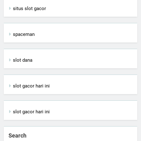
situs slot gacor
spaceman
slot dana
slot gacor hari ini
slot gacor hari ini
Search