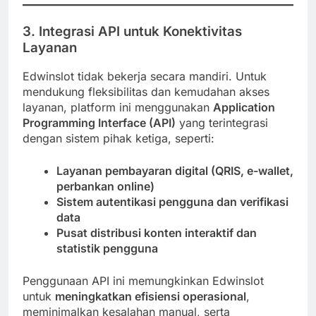
3. Integrasi API untuk Konektivitas
Layanan
Edwinslot tidak bekerja secara mandiri. Untuk
mendukung fleksibilitas dan kemudahan akses
layanan, platform ini menggunakan
Application
Programming Interface (API)
yang terintegrasi
dengan sistem pihak ketiga, seperti:
Layanan pembayaran digital (QRIS, e-wallet,
perbankan online)
Sistem autentikasi pengguna dan verifikasi
data
Pusat distribusi konten interaktif dan
statistik pengguna
Penggunaan API ini memungkinkan Edwinslot
untuk
meningkatkan efisiensi operasional
,
meminimalkan kesalahan manual, serta