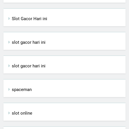
Slot Gacor Hari ini
slot gacor hari ini
slot gacor hari ini
spaceman
slot online