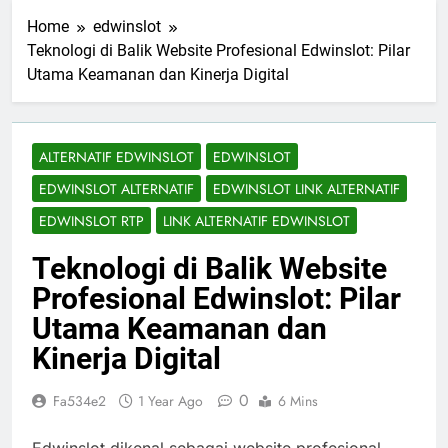
Home
edwinslot
Teknologi di Balik Website Profesional Edwinslot: Pilar
Utama Keamanan dan Kinerja Digital
ALTERNATIF EDWINSLOT
EDWINSLOT
EDWINSLOT ALTERNATIF
EDWINSLOT LINK ALTERNATIF
EDWINSLOT RTP
LINK ALTERNATIF EDWINSLOT
Teknologi di Balik Website
Profesional Edwinslot: Pilar
Utama Keamanan dan
Kinerja Digital
0
Fa534e2
1 Year Ago
6 Mins