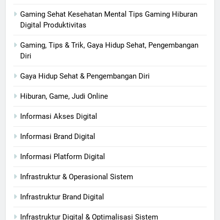
Gaming Sehat Kesehatan Mental Tips Gaming Hiburan
Digital Produktivitas
Gaming, Tips & Trik, Gaya Hidup Sehat, Pengembangan
Diri
Gaya Hidup Sehat & Pengembangan Diri
Hiburan, Game, Judi Online
Informasi Akses Digital
Informasi Brand Digital
Informasi Platform Digital
Infrastruktur & Operasional Sistem
Infrastruktur Brand Digital
Infrastruktur Digital & Optimalisasi Sistem