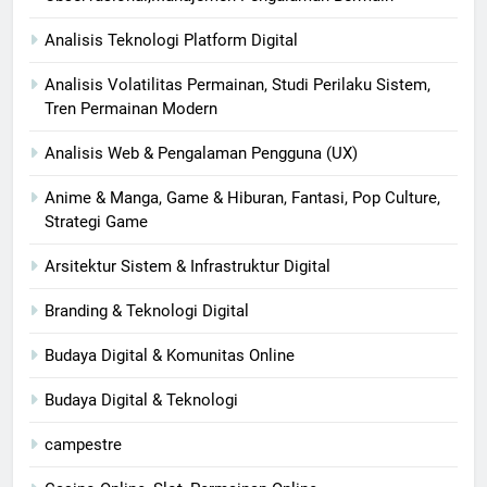
Analisis Teknologi Platform Digital
Analisis Volatilitas Permainan, Studi Perilaku Sistem,
Tren Permainan Modern
Analisis Web & Pengalaman Pengguna (UX)
Anime & Manga, Game & Hiburan, Fantasi, Pop Culture,
Strategi Game
Arsitektur Sistem & Infrastruktur Digital
Branding & Teknologi Digital
Budaya Digital & Komunitas Online
Budaya Digital & Teknologi
campestre