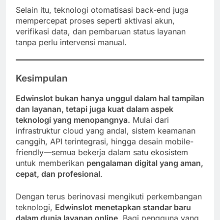
Selain itu, teknologi otomatisasi back-end juga
mempercepat proses seperti aktivasi akun,
verifikasi data, dan pembaruan status layanan
tanpa perlu intervensi manual.
Kesimpulan
Edwinslot bukan hanya unggul dalam hal tampilan
dan layanan, tetapi juga kuat dalam aspek
teknologi yang menopangnya.
Mulai dari
infrastruktur cloud yang andal, sistem keamanan
canggih, API terintegrasi, hingga desain mobile-
friendly—semua bekerja dalam satu ekosistem
untuk memberikan
pengalaman digital yang aman,
cepat, dan profesional
.
Dengan terus berinovasi mengikuti perkembangan
teknologi,
Edwinslot menetapkan standar baru
dalam dunia layanan online
. Bagi pengguna yang