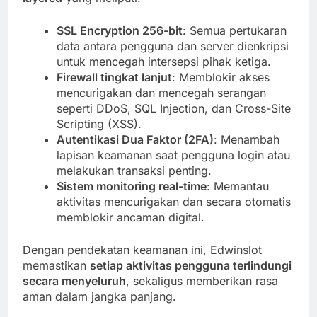
SSL Encryption 256-bit
: Semua pertukaran
data antara pengguna dan server dienkripsi
untuk mencegah intersepsi pihak ketiga.
Firewall tingkat lanjut
: Memblokir akses
mencurigakan dan mencegah serangan
seperti DDoS, SQL Injection, dan Cross-Site
Scripting (XSS).
Autentikasi Dua Faktor (2FA)
: Menambah
lapisan keamanan saat pengguna login atau
melakukan transaksi penting.
Sistem monitoring real-time
: Memantau
aktivitas mencurigakan dan secara otomatis
memblokir ancaman digital.
Dengan pendekatan keamanan ini, Edwinslot
memastikan
setiap aktivitas pengguna terlindungi
secara menyeluruh
, sekaligus memberikan rasa
aman dalam jangka panjang.