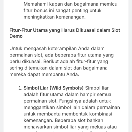
Memahami kapan dan bagaimana memicu
fitur bonus ini sangat penting untuk
meningkatkan kemenangan.
Fitur-Fitur Utama yang Harus Dikuasai dalam Slot
Demo
Untuk mengasah keterampilan Anda dalam
permainan slot, ada beberapa fitur utama yang
perlu dikuasai. Berikut adalah fitur-fitur yang
sering ditemukan dalam slot dan bagaimana
mereka dapat membantu Anda:
Simbol Liar (Wild Symbols)
Simbol liar
adalah fitur utama dalam hampir semua
permainan slot. Fungsinya adalah untuk
menggantikan simbol lain dalam permainan
untuk membantu membentuk kombinasi
kemenangan. Beberapa slot bahkan
menawarkan simbol liar yang meluas atau