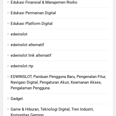
Edukasi Finansial & Manajemen Risiko
Edukasi Permainan Digital
Edukasi Platform Digital
edwinslot
edwinslot alternatif
edwinslot link alternatif
edwinslot rtp
EDWINSLOT, Panduan Pengguna Baru, Pengenalan Fitur,
Navigasi Digital, Pengaturan Akun, Keamanan Akses,
Pengalaman Pengguna
Gadget
Game & Hiburan, Teknologi Digital, Tren Industri,
Komunitas Gaming