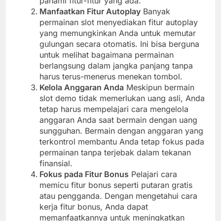
pahami fitur-fitur yang ada.
Manfaatkan Fitur Autoplay
Banyak
permainan slot menyediakan fitur autoplay
yang memungkinkan Anda untuk memutar
gulungan secara otomatis. Ini bisa berguna
untuk melihat bagaimana permainan
berlangsung dalam jangka panjang tanpa
harus terus-menerus menekan tombol.
Kelola Anggaran Anda
Meskipun bermain
slot demo tidak memerlukan uang asli, Anda
tetap harus mempelajari cara mengelola
anggaran Anda saat bermain dengan uang
sungguhan. Bermain dengan anggaran yang
terkontrol membantu Anda tetap fokus pada
permainan tanpa terjebak dalam tekanan
finansial.
Fokus pada Fitur Bonus
Pelajari cara
memicu fitur bonus seperti putaran gratis
atau pengganda. Dengan mengetahui cara
kerja fitur bonus, Anda dapat
memanfaatkannya untuk meningkatkan