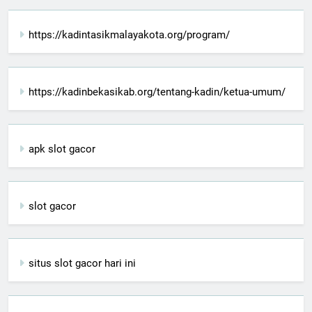
https://kadintasikmalayakota.org/program/
https://kadinbekasikab.org/tentang-kadin/ketua-umum/
apk slot gacor
slot gacor
situs slot gacor hari ini