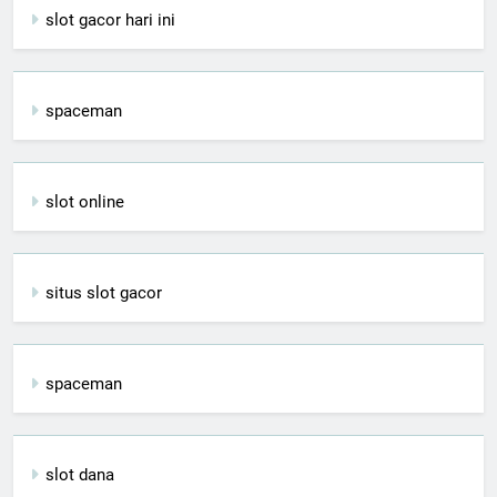
slot gacor hari ini
spaceman
slot online
situs slot gacor
spaceman
slot dana