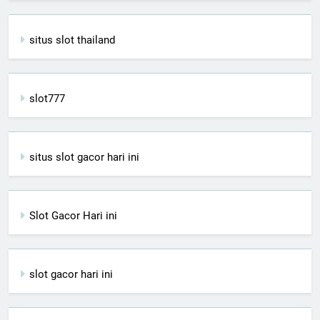
situs slot thailand
slot777
situs slot gacor hari ini
Slot Gacor Hari ini
slot gacor hari ini