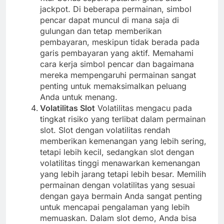
jackpot. Di beberapa permainan, simbol
pencar dapat muncul di mana saja di
gulungan dan tetap memberikan
pembayaran, meskipun tidak berada pada
garis pembayaran yang aktif. Memahami
cara kerja simbol pencar dan bagaimana
mereka mempengaruhi permainan sangat
penting untuk memaksimalkan peluang
Anda untuk menang.
Volatilitas Slot
Volatilitas mengacu pada
tingkat risiko yang terlibat dalam permainan
slot. Slot dengan volatilitas rendah
memberikan kemenangan yang lebih sering,
tetapi lebih kecil, sedangkan slot dengan
volatilitas tinggi menawarkan kemenangan
yang lebih jarang tetapi lebih besar. Memilih
permainan dengan volatilitas yang sesuai
dengan gaya bermain Anda sangat penting
untuk mencapai pengalaman yang lebih
memuaskan. Dalam slot demo, Anda bisa