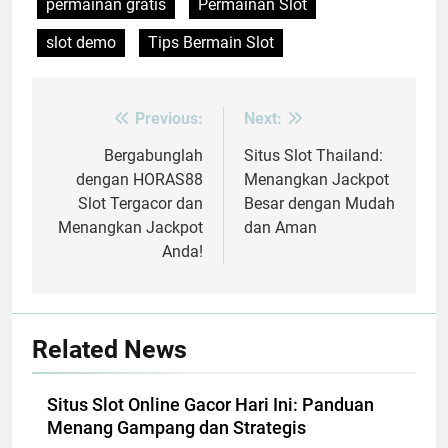
permainan gratis
Permainan Slot
slot demo
Tips Bermain Slot
Previous:
Next:
Post
navigation
Bergabunglah
Situs Slot Thailand:
dengan HORAS88
Menangkan Jackpot
Slot Tergacor dan
Besar dengan Mudah
Menangkan Jackpot
dan Aman
Anda!
Related News
Situs Slot Online Gacor Hari Ini: Panduan
Menang Gampang dan Strategis