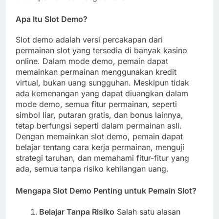
Apa Itu Slot Demo?
Slot demo adalah versi percakapan dari
permainan slot yang tersedia di banyak kasino
online. Dalam mode demo, pemain dapat
memainkan permainan menggunakan kredit
virtual, bukan uang sungguhan. Meskipun tidak
ada kemenangan yang dapat diuangkan dalam
mode demo, semua fitur permainan, seperti
simbol liar, putaran gratis, dan bonus lainnya,
tetap berfungsi seperti dalam permainan asli.
Dengan memainkan slot demo, pemain dapat
belajar tentang cara kerja permainan, menguji
strategi taruhan, dan memahami fitur-fitur yang
ada, semua tanpa risiko kehilangan uang.
Mengapa Slot Demo Penting untuk Pemain Slot?
Belajar Tanpa Risiko
Salah satu alasan