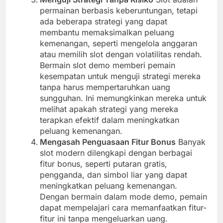
permainan berbasis keberuntungan, tetapi
ada beberapa strategi yang dapat
membantu memaksimalkan peluang
kemenangan, seperti mengelola anggaran
atau memilih slot dengan volatilitas rendah.
Bermain slot demo memberi pemain
kesempatan untuk menguji strategi mereka
tanpa harus mempertaruhkan uang
sungguhan. Ini memungkinkan mereka untuk
melihat apakah strategi yang mereka
terapkan efektif dalam meningkatkan
peluang kemenangan.
Mengasah Penguasaan Fitur Bonus
Banyak
slot modern dilengkapi dengan berbagai
fitur bonus, seperti putaran gratis,
pengganda, dan simbol liar yang dapat
meningkatkan peluang kemenangan.
Dengan bermain dalam mode demo, pemain
dapat mempelajari cara memanfaatkan fitur-
fitur ini tanpa mengeluarkan uang.