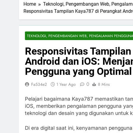
Home
Teknologi, Pengembangan Web, Pengalam
Responsivitas Tampilan Kaya787 di Perangkat And
TEKNOLOGI, PENGEMBANGAN WEB, PENGALAMAN PENGGUNA 
Responsivitas Tampilan
Android dan iOS: Menj
Pengguna yang Optimal
0
Fa534e2
1 Year Ago
8 Mins
Pelajari bagaimana Kaya787 memastikan tamp
iOS, memberikan pengalaman pengguna yang 
teknologi dan desain yang digunakan untuk ko
Di era digital saat ini, kenyamanan penggun