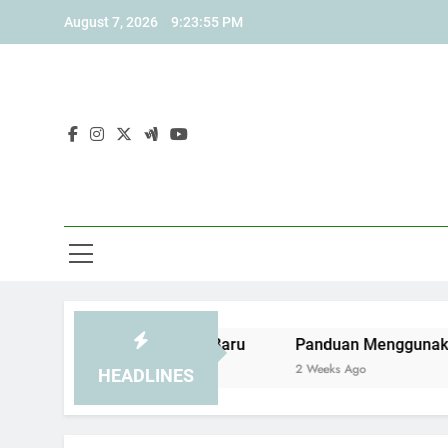
Skip
August 7, 2026
9:23:56 PM
to
content
Pic
Dapatkan 
bagi Pengguna Baru
Panduan Menggunakan LEBAH4D 
2 Weeks Ago
HEADLINES