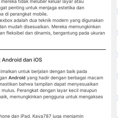
 mereka tidak meluber keluar layar atau
gat penting untuk menjaga estetika dan
a di perangkat mobile.
lexbox adalah dua teknik modern yang digunakan
 dan mudah disesuaikan. Mereka memungkinkan
n fleksibel dan dinamis, bergantung pada ukuran
 Android dan iOS
timalkan untuk berjalan dengan baik pada
ngan
Android
yang hadir dengan berbagai macam
emastikan bahwa tampilan dapat menyesuaikan
 mulus. Perangkat dengan layar kecil maupun
 baik, memungkinkan pengguna untuk mengakses
Phone dan iPad, Kaya787 juga menjamin