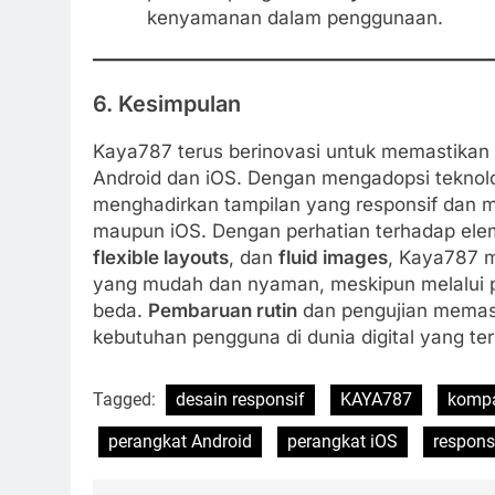
kenyamanan dalam penggunaan.
6. Kesimpulan
Kaya787 terus berinovasi untuk memastikan
Android dan iOS. Dengan mengadopsi teknol
menghadirkan tampilan yang responsif dan mu
maupun iOS. Dengan perhatian terhadap ele
flexible layouts
, dan
fluid images
, Kaya787 
yang mudah dan nyaman, meskipun melalui p
beda.
Pembaruan rutin
dan pengujian memast
kebutuhan pengguna di dunia digital yang t
Tagged:
desain responsif
KAYA787
kompa
perangkat Android
perangkat iOS
respons