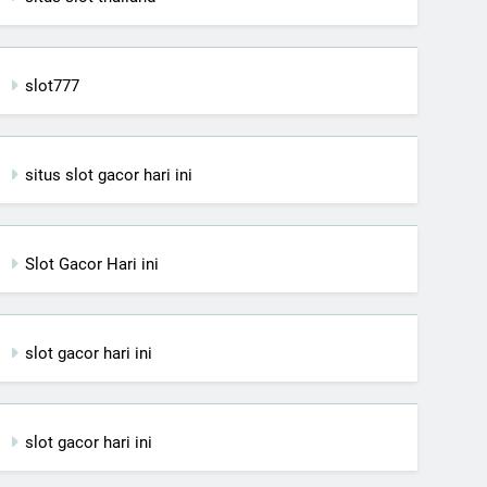
slot777
situs slot gacor hari ini
Slot Gacor Hari ini
slot gacor hari ini
slot gacor hari ini