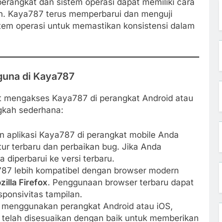
 perangkat dan sistem operasi dapat memiliki cara
. Kaya787 terus memperbarui dan menguji
stem operasi untuk memastikan konsistensi dalam
guna di Kaya787
 mengakses Kaya787 di perangkat Android atau
gkah sederhana:
an aplikasi Kaya787 di perangkat mobile Anda
tur terbaru dan perbaikan bug. Jika Anda
 diperbarui ke versi terbaru.
787 lebih kompatibel dengan browser modern
illa Firefox
. Penggunaan browser terbaru dapat
ponsivitas tampilan.
a menggunakan perangkat Android atau iOS,
telah disesuaikan dengan baik untuk memberikan