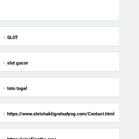
SLOT
slot gacor
toto togel
https://www.shrishaktigrahudyog.com/Contact.html