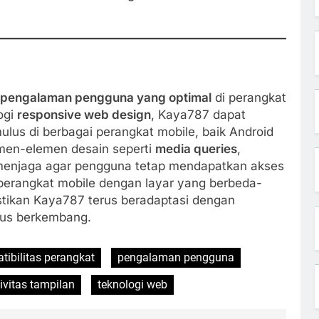
pengalaman pengguna yang optimal
di perangkat
ogi
responsive web design
, Kaya787 dapat
lus di berbagai perangkat mobile, baik Android
men-elemen desain seperti
media queries
,
menjaga agar pengguna tetap mendapatkan akses
erangkat mobile dengan layar yang berbeda-
ikan Kaya787 terus beradaptasi dengan
erus berkembang.
tibilitas perangkat
pengalaman pengguna
ivitas tampilan
teknologi web