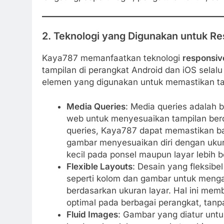
2. Teknologi yang Digunakan untuk Re
Kaya787 memanfaatkan teknologi
responsiv
tampilan di perangkat Android dan iOS selalu
elemen yang digunakan untuk memastikan ta
Media Queries
: Media queries adalah 
web untuk menyesuaikan tampilan ber
queries, Kaya787 dapat memastikan ba
gambar menyesuaikan diri dengan ukura
kecil pada ponsel maupun layar lebih b
Flexible Layouts
: Desain yang fleksib
seperti kolom dan gambar untuk menga
berdasarkan ukuran layar. Hal ini me
optimal pada berbagai perangkat, tanp
Fluid Images
: Gambar yang diatur unt