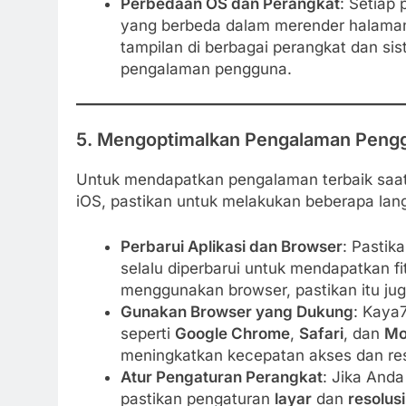
Perbedaan OS dan Perangkat
: Setiap
yang berbeda dalam merender halaman
tampilan di berbagai perangkat dan si
pengalaman pengguna.
5. Mengoptimalkan Pengalaman Peng
Untuk mendapatkan pengalaman terbaik saat
iOS, pastikan untuk melakukan beberapa lan
Perbarui Aplikasi dan Browser
: Pastik
selalu diperbarui untuk mendapatkan fi
menggunakan browser, pastikan itu juga
Gunakan Browser yang Dukung
: Kaya
seperti
Google Chrome
,
Safari
, dan
Moz
meningkatkan kecepatan akses dan res
Atur Pengaturan Perangkat
: Jika And
pastikan pengaturan
layar
dan
resolusi