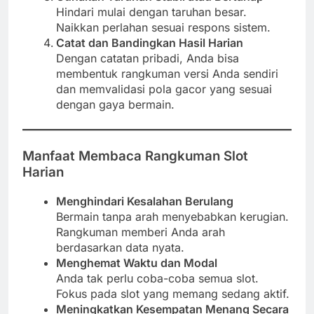
Hindari mulai dengan taruhan besar.
Naikkan perlahan sesuai respons sistem.
Catat dan Bandingkan Hasil Harian
Dengan catatan pribadi, Anda bisa
membentuk rangkuman versi Anda sendiri
dan memvalidasi pola gacor yang sesuai
dengan gaya bermain.
Manfaat Membaca Rangkuman Slot
Harian
Menghindari Kesalahan Berulang
Bermain tanpa arah menyebabkan kerugian.
Rangkuman memberi Anda arah
berdasarkan data nyata.
Menghemat Waktu dan Modal
Anda tak perlu coba-coba semua slot.
Fokus pada slot yang memang sedang aktif.
Meningkatkan Kesempatan Menang Secara