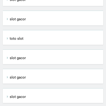
slot gacor
toto slot
slot gacor
slot gacor
slot gacor