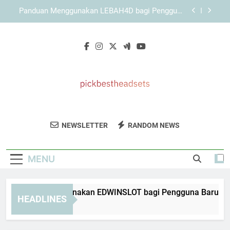
Skip
Panduan Menjelajahi Fitur EDWINSLOT bagi
to
Pengguna Baru
content
Panduan Menjelajahi Fitur LEBAH4D bagi
Pengguna Baru
Panduan Menggunakan EDWINSLOT bagi
Pengguna Baru
Panduan Menggunakan LEBAH4D bagi Pengguna
Baru
Panduan Menjelajahi Fitur EDWINSLOT bagi
Pengguna Baru
Pick Best
Dapatkan Headset Terbaik Dengan
Panduan Menjelajahi Fitur LEBAH4D bagi
NEWSLETTER
RANDOM NEWS
Headsets
Pengguna Baru
Rekomendasi Dari Pick Best Headsets.
Ulasan Dan Panduan Untuk Kualitas Suara
MENU
Terbaik.
anduan Menggunakan EDWINSLOT bagi Pengguna Baru
HEADLINES
Week Ago