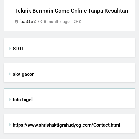
Teknik Bermain Game Online Tanpa Kesulitan
fa534e2
8 months ago
0
SLOT
slot gacor
toto togel
https://www.shrishaktigrahudyog.com/Contact.html