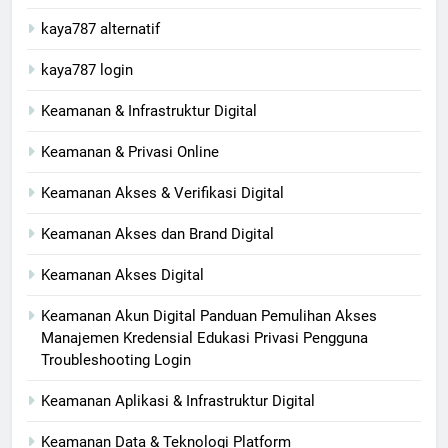
kaya787 alternatif
kaya787 login
Keamanan & Infrastruktur Digital
Keamanan & Privasi Online
Keamanan Akses & Verifikasi Digital
Keamanan Akses dan Brand Digital
Keamanan Akses Digital
Keamanan Akun Digital Panduan Pemulihan Akses
Manajemen Kredensial Edukasi Privasi Pengguna
Troubleshooting Login
Keamanan Aplikasi & Infrastruktur Digital
Keamanan Data & Teknologi Platform