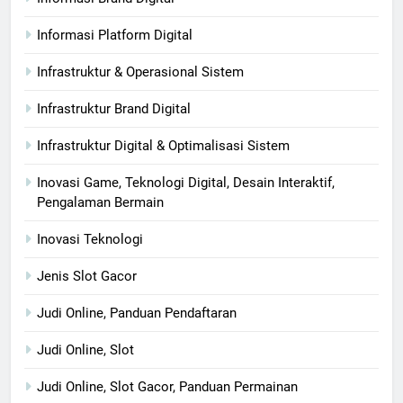
Informasi Platform Digital
Infrastruktur & Operasional Sistem
Infrastruktur Brand Digital
Infrastruktur Digital & Optimalisasi Sistem
Inovasi Game, Teknologi Digital, Desain Interaktif,
Pengalaman Bermain
Inovasi Teknologi
Jenis Slot Gacor
Judi Online, Panduan Pendaftaran
Judi Online, Slot
Judi Online, Slot Gacor, Panduan Permainan