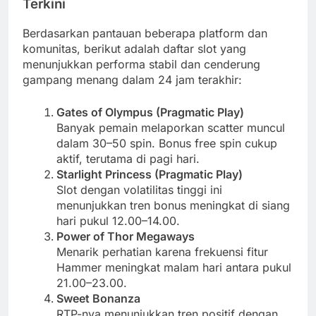
Terkini
Berdasarkan pantauan beberapa platform dan
komunitas, berikut adalah daftar slot yang
menunjukkan performa stabil dan cenderung
gampang menang dalam 24 jam terakhir:
Gates of Olympus (Pragmatic Play)
Banyak pemain melaporkan scatter muncul
dalam 30–50 spin. Bonus free spin cukup
aktif, terutama di pagi hari.
Starlight Princess (Pragmatic Play)
Slot dengan volatilitas tinggi ini
menunjukkan tren bonus meningkat di siang
hari pukul 12.00–14.00.
Power of Thor Megaways
Menarik perhatian karena frekuensi fitur
Hammer meningkat malam hari antara pukul
21.00–23.00.
Sweet Bonanza
RTP-nya menunjukkan tren positif dengan