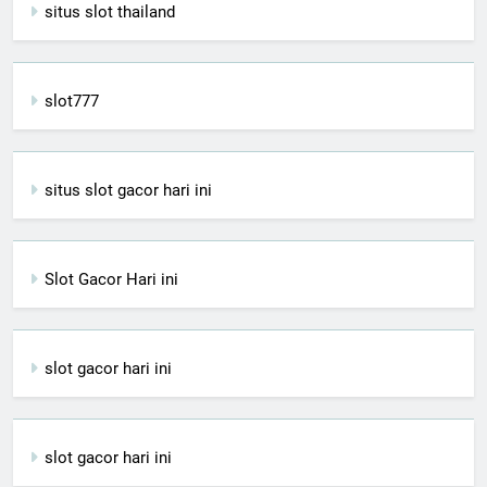
situs slot thailand
slot777
situs slot gacor hari ini
Slot Gacor Hari ini
slot gacor hari ini
slot gacor hari ini