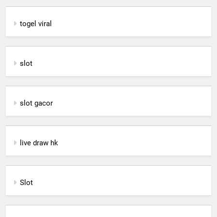
togel viral
slot
slot gacor
live draw hk
Slot