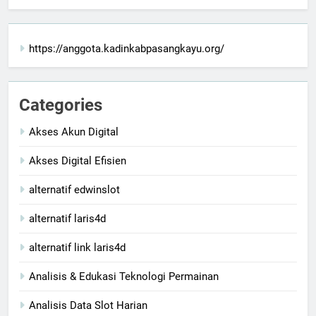
https://anggota.kadinkabpasangkayu.org/
Categories
Akses Akun Digital
Akses Digital Efisien
alternatif edwinslot
alternatif laris4d
alternatif link laris4d
Analisis & Edukasi Teknologi Permainan
Analisis Data Slot Harian