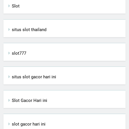
Slot
situs slot thailand
slot777
situs slot gacor hari ini
Slot Gacor Hari ini
slot gacor hari ini