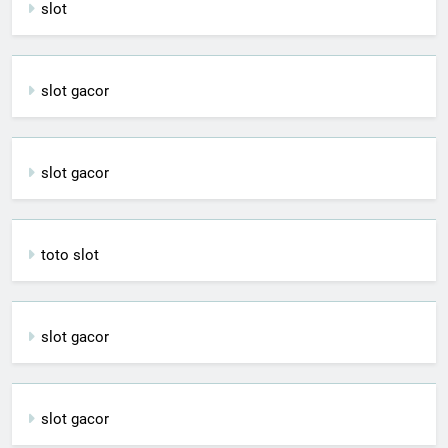
slot
slot gacor
slot gacor
toto slot
slot gacor
slot gacor