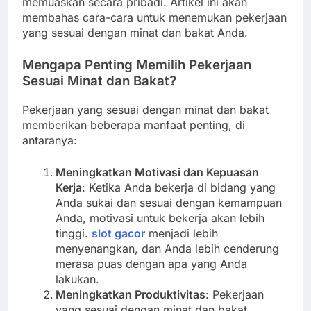
memuaskan secara pribadi. Artikel ini akan
membahas cara-cara untuk menemukan pekerjaan
yang sesuai dengan minat dan bakat Anda.
Mengapa Penting Memilih Pekerjaan
Sesuai Minat dan Bakat?
Pekerjaan yang sesuai dengan minat dan bakat
memberikan beberapa manfaat penting, di
antaranya:
Meningkatkan Motivasi dan Kepuasan
Kerja
: Ketika Anda bekerja di bidang yang
Anda sukai dan sesuai dengan kemampuan
Anda, motivasi untuk bekerja akan lebih
tinggi.
slot gacor
menjadi lebih
menyenangkan, dan Anda lebih cenderung
merasa puas dengan apa yang Anda
lakukan.
Meningkatkan Produktivitas
: Pekerjaan
yang sesuai dengan minat dan bakat