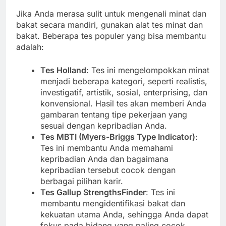
Jika Anda merasa sulit untuk mengenali minat dan
bakat secara mandiri, gunakan alat tes minat dan
bakat. Beberapa tes populer yang bisa membantu
adalah:
Tes Holland
: Tes ini mengelompokkan minat
menjadi beberapa kategori, seperti realistis,
investigatif, artistik, sosial, enterprising, dan
konvensional. Hasil tes akan memberi Anda
gambaran tentang tipe pekerjaan yang
sesuai dengan kepribadian Anda.
Tes MBTI (Myers-Briggs Type Indicator)
:
Tes ini membantu Anda memahami
kepribadian Anda dan bagaimana
kepribadian tersebut cocok dengan
berbagai pilihan karir.
Tes Gallup StrengthsFinder
: Tes ini
membantu mengidentifikasi bakat dan
kekuatan utama Anda, sehingga Anda dapat
fokus pada bidang yang paling cocok.