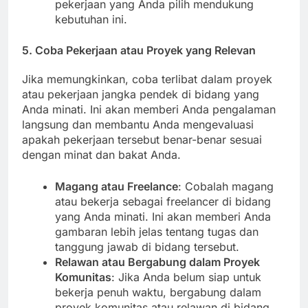
pekerjaan yang Anda pilih mendukung
kebutuhan ini.
5.
Coba Pekerjaan atau Proyek yang Relevan
Jika memungkinkan, coba terlibat dalam proyek
atau pekerjaan jangka pendek di bidang yang
Anda minati. Ini akan memberi Anda pengalaman
langsung dan membantu Anda mengevaluasi
apakah pekerjaan tersebut benar-benar sesuai
dengan minat dan bakat Anda.
Magang atau Freelance
: Cobalah magang
atau bekerja sebagai freelancer di bidang
yang Anda minati. Ini akan memberi Anda
gambaran lebih jelas tentang tugas dan
tanggung jawab di bidang tersebut.
Relawan atau Bergabung dalam Proyek
Komunitas
: Jika Anda belum siap untuk
bekerja penuh waktu, bergabung dalam
proyek komunitas atau relawan di bidang