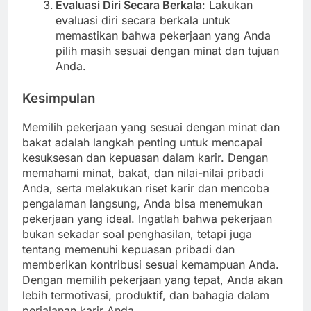
Evaluasi Diri Secara Berkala
: Lakukan
evaluasi diri secara berkala untuk
memastikan bahwa pekerjaan yang Anda
pilih masih sesuai dengan minat dan tujuan
Anda.
Kesimpulan
Memilih pekerjaan yang sesuai dengan minat dan
bakat adalah langkah penting untuk mencapai
kesuksesan dan kepuasan dalam karir. Dengan
memahami minat, bakat, dan nilai-nilai pribadi
Anda, serta melakukan riset karir dan mencoba
pengalaman langsung, Anda bisa menemukan
pekerjaan yang ideal. Ingatlah bahwa pekerjaan
bukan sekadar soal penghasilan, tetapi juga
tentang memenuhi kepuasan pribadi dan
memberikan kontribusi sesuai kemampuan Anda.
Dengan memilih pekerjaan yang tepat, Anda akan
lebih termotivasi, produktif, dan bahagia dalam
perjalanan karir Anda.