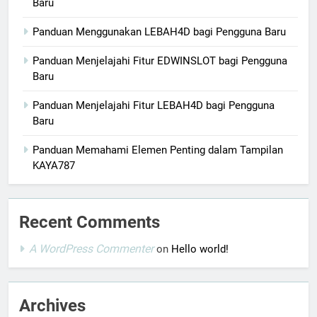
Baru
Panduan Menggunakan LEBAH4D bagi Pengguna Baru
Panduan Menjelajahi Fitur EDWINSLOT bagi Pengguna
Baru
Panduan Menjelajahi Fitur LEBAH4D bagi Pengguna
Baru
Panduan Memahami Elemen Penting dalam Tampilan
KAYA787
Recent Comments
A WordPress Commenter
on
Hello world!
Archives