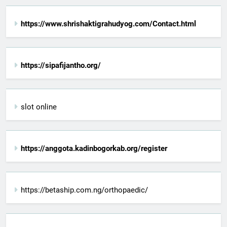
https://www.shrishaktigrahudyog.com/Contact.html
https://sipafijantho.org/
slot online
https://anggota.kadinbogorkab.org/register
https://betaship.com.ng/orthopaedic/