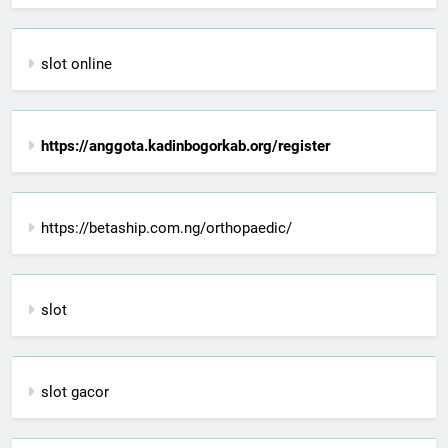
slot online
https://anggota.kadinbogorkab.org/register
https://betaship.com.ng/orthopaedic/
slot
slot gacor