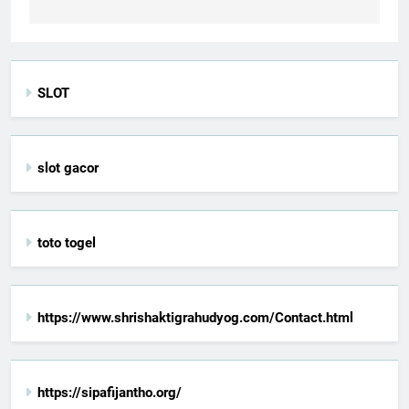
SLOT
slot gacor
toto togel
https://www.shrishaktigrahudyog.com/Contact.html
https://sipafijantho.org/