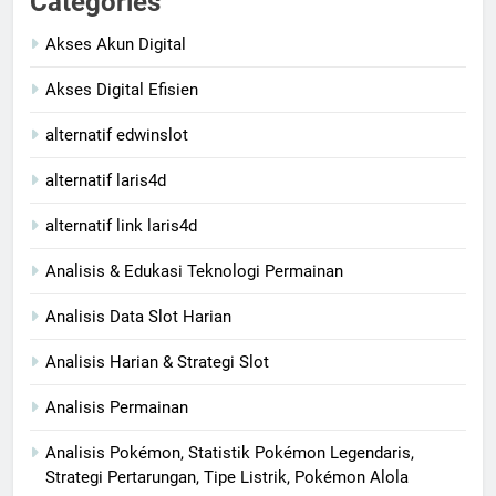
Categories
Akses Akun Digital
Akses Digital Efisien
alternatif edwinslot
alternatif laris4d
alternatif link laris4d
Analisis & Edukasi Teknologi Permainan
Analisis Data Slot Harian
Analisis Harian & Strategi Slot
Analisis Permainan
Analisis Pokémon, Statistik Pokémon Legendaris,
Strategi Pertarungan, Tipe Listrik, Pokémon Alola