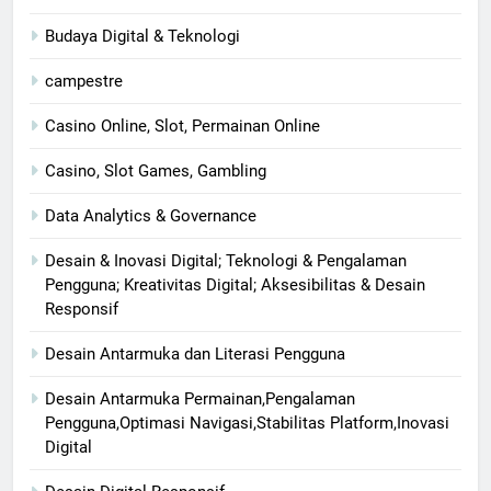
Budaya Digital & Teknologi
campestre
Casino Online, Slot, Permainan Online
Casino, Slot Games, Gambling
Data Analytics & Governance
Desain & Inovasi Digital; Teknologi & Pengalaman
Pengguna; Kreativitas Digital; Aksesibilitas & Desain
Responsif
Desain Antarmuka dan Literasi Pengguna
Desain Antarmuka Permainan,Pengalaman
Pengguna,Optimasi Navigasi,Stabilitas Platform,Inovasi
Digital