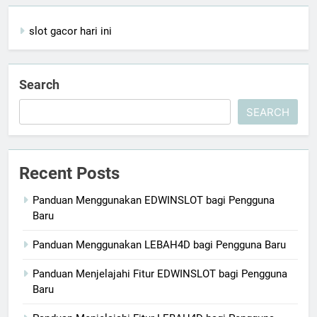
slot gacor hari ini
Search
SEARCH
Recent Posts
Panduan Menggunakan EDWINSLOT bagi Pengguna
Baru
Panduan Menggunakan LEBAH4D bagi Pengguna Baru
Panduan Menjelajahi Fitur EDWINSLOT bagi Pengguna
Baru