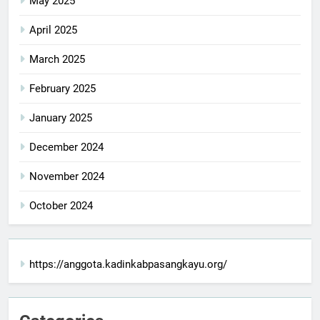
May 2025
April 2025
March 2025
February 2025
January 2025
December 2024
November 2024
October 2024
https://anggota.kadinkabpasangkayu.org/