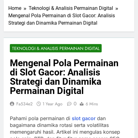
Home
Teknologi & Analisis Permainan Digital
Mengenal Pola Permainan di Slot Gacor: Analisis
Strategi dan Dinamika Permainan Digital
TEKNOLOGI & ANALISIS PERMAINAN DIGITAL
Mengenal Pola Permainan
di Slot Gacor: Analisis
Strategi dan Dinamika
Permainan Digital
0
Fa534e2
1 Year Ago
6 Mins
Pahami pola permainan di
slot gacor
dan
bagaimana dinamika rotasi serta volatilitas
memengaruhi hasil. Artikel ini mengulas konsep