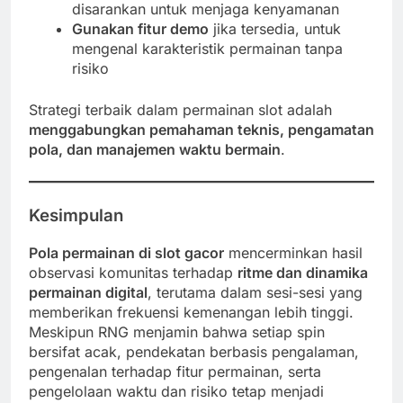
disarankan untuk menjaga kenyamanan
Gunakan fitur demo
jika tersedia, untuk
mengenal karakteristik permainan tanpa
risiko
Strategi terbaik dalam permainan slot adalah
menggabungkan pemahaman teknis, pengamatan
pola, dan manajemen waktu bermain
.
Kesimpulan
Pola permainan di slot gacor
mencerminkan hasil
observasi komunitas terhadap
ritme dan dinamika
permainan digital
, terutama dalam sesi-sesi yang
memberikan frekuensi kemenangan lebih tinggi.
Meskipun RNG menjamin bahwa setiap spin
bersifat acak, pendekatan berbasis pengalaman,
pengenalan terhadap fitur permainan, serta
pengelolaan waktu dan risiko tetap menjadi