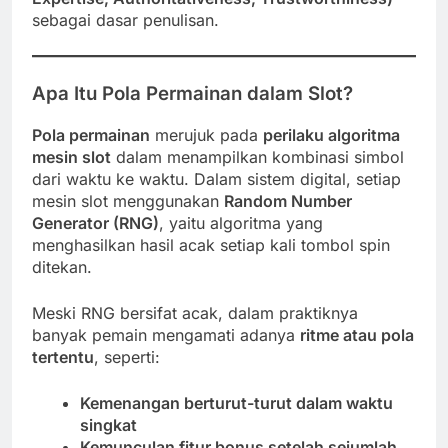
sebagai dasar penulisan.
Apa Itu Pola Permainan dalam Slot?
Pola permainan
merujuk pada
perilaku algoritma
mesin slot
dalam menampilkan kombinasi simbol
dari waktu ke waktu. Dalam sistem digital, setiap
mesin slot menggunakan
Random Number
Generator (RNG)
, yaitu algoritma yang
menghasilkan hasil acak setiap kali tombol spin
ditekan.
Meski RNG bersifat acak, dalam praktiknya
banyak pemain mengamati adanya
ritme atau pola
tertentu
, seperti:
Kemenangan berturut-turut dalam waktu
singkat
Kemunculan fitur bonus setelah sejumlah