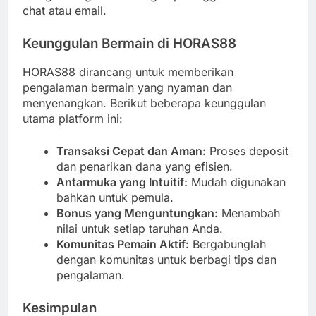
chat atau email.
Keunggulan Bermain di HORAS88
HORAS88 dirancang untuk memberikan
pengalaman bermain yang nyaman dan
menyenangkan. Berikut beberapa keunggulan
utama platform ini:
Transaksi Cepat dan Aman:
Proses deposit
dan penarikan dana yang efisien.
Antarmuka yang Intuitif:
Mudah digunakan
bahkan untuk pemula.
Bonus yang Menguntungkan:
Menambah
nilai untuk setiap taruhan Anda.
Komunitas Pemain Aktif:
Bergabunglah
dengan komunitas untuk berbagi tips dan
pengalaman.
Kesimpulan