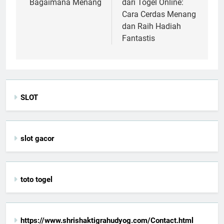
Bagaimana Menang
dari Togel Online:
Cara Cerdas Menang
dan Raih Hadiah
Fantastis
SLOT
slot gacor
toto togel
https://www.shrishaktigrahudyog.com/Contact.html