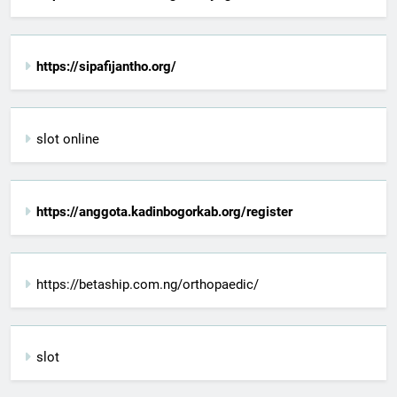
https://sipafijantho.org/
slot online
https://anggota.kadinbogorkab.org/register
https://betaship.com.ng/orthopaedic/
slot