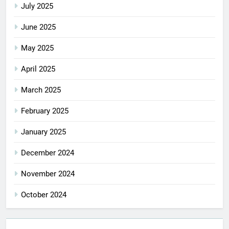
July 2025
June 2025
May 2025
April 2025
March 2025
February 2025
January 2025
December 2024
November 2024
October 2024