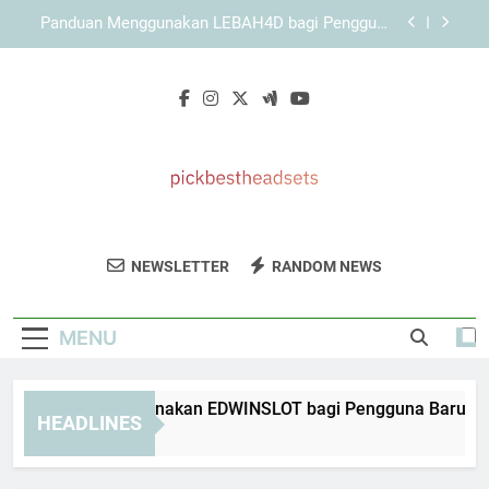
Skip
Panduan Menjelajahi Fitur EDWINSLOT bagi
to
Pengguna Baru
content
Panduan Menjelajahi Fitur LEBAH4D bagi
Pengguna Baru
Panduan Menggunakan EDWINSLOT bagi
Pengguna Baru
Panduan Menggunakan LEBAH4D bagi Pengguna
Baru
Panduan Menjelajahi Fitur EDWINSLOT bagi
Pengguna Baru
Pick Best
Dapatkan Headset Terbaik Dengan
Panduan Menjelajahi Fitur LEBAH4D bagi
NEWSLETTER
RANDOM NEWS
Headsets
Pengguna Baru
Rekomendasi Dari Pick Best Headsets.
Ulasan Dan Panduan Untuk Kualitas Suara
MENU
Terbaik.
anduan Menggunakan EDWINSLOT bagi Pengguna Baru
HEADLINES
Week Ago