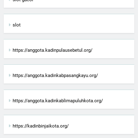
slot
https://anggota.kadinpulausebetul.org/
https://anggota.kadinkabpasangkayu.org/
https://anggota.kadinkablimapuluhkota.org/
https://kadinbinjaikota.org/