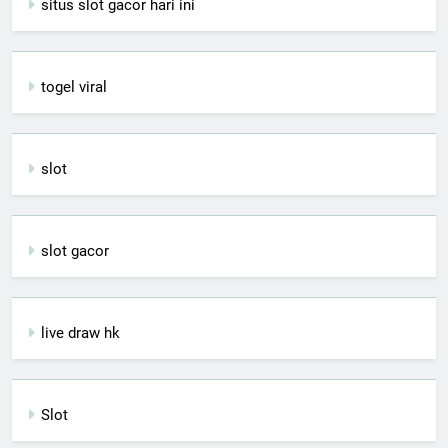
situs slot gacor hari ini
togel viral
slot
slot gacor
live draw hk
Slot