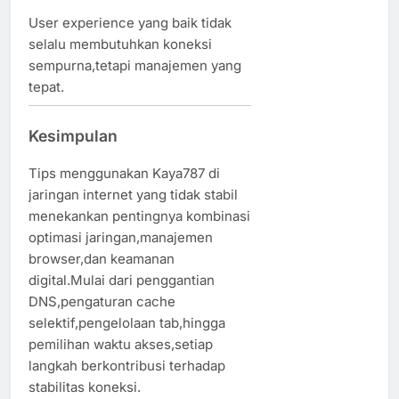
User experience yang baik tidak
selalu membutuhkan koneksi
sempurna,tetapi manajemen yang
tepat.
Kesimpulan
Tips menggunakan Kaya787 di
jaringan internet yang tidak stabil
menekankan pentingnya kombinasi
optimasi jaringan,manajemen
browser,dan keamanan
digital.Mulai dari penggantian
DNS,pengaturan cache
selektif,pengelolaan tab,hingga
pemilihan waktu akses,setiap
langkah berkontribusi terhadap
stabilitas koneksi.