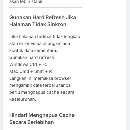
akan lebih stabil.
Gunakan Hard Refresh Jika
Halaman Tidak Sinkron
Jika halaman terlihat tidak lengkap
atau error visual,mungkin ada
konflik data sementara.
Gunakan hard refresh:
Windows:Ctrl + F5
Mac:Cmd + Shift + R
Langkah ini memaksa browser
mengambil data terbaru tanpa
perlu menghapus cache secara
keseluruhan.
Hindari Menghapus Cache
Secara Berlebihan