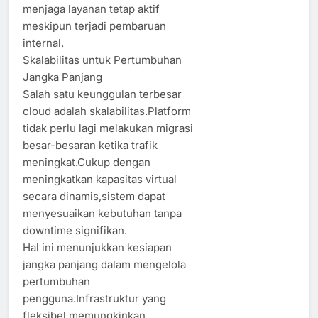
menjaga layanan tetap aktif
meskipun terjadi pembaruan
internal.
Skalabilitas untuk Pertumbuhan
Jangka Panjang
Salah satu keunggulan terbesar
cloud adalah skalabilitas.Platform
tidak perlu lagi melakukan migrasi
besar-besaran ketika trafik
meningkat.Cukup dengan
meningkatkan kapasitas virtual
secara dinamis,sistem dapat
menyesuaikan kebutuhan tanpa
downtime signifikan.
Hal ini menunjukkan kesiapan
jangka panjang dalam mengelola
pertumbuhan
pengguna.Infrastruktur yang
fleksibel memungkinkan