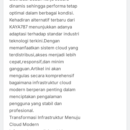
dinamis sehingga performa tetap
optimal dalam berbagai kondisi.
Kehadiran alternatif terbaru dari
KAYA787 menunjukkan adanya
adaptasi terhadap standar industri
teknologi terkini.Dengan
memanfaatkan sistem cloud yang
terdistribusi,akses menjadi lebih
cepat,responsif,dan minim
gangguan.Artikel ini akan
mengulas secara komprehensif
bagaimana infrastruktur cloud
modern berperan penting dalam
menciptakan pengalaman
pengguna yang stabil dan
profesional.
Transformasi Infrastruktur Menuju
Cloud Modern