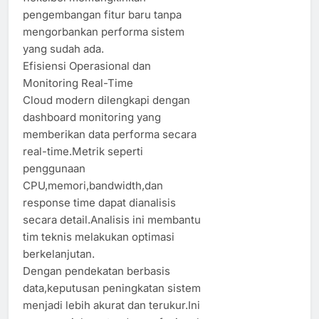
pengembangan fitur baru tanpa
mengorbankan performa sistem
yang sudah ada.
Efisiensi Operasional dan
Monitoring Real-Time
Cloud modern dilengkapi dengan
dashboard monitoring yang
memberikan data performa secara
real-time.Metrik seperti
penggunaan
CPU,memori,bandwidth,dan
response time dapat dianalisis
secara detail.Analisis ini membantu
tim teknis melakukan optimasi
berkelanjutan.
Dengan pendekatan berbasis
data,keputusan peningkatan sistem
menjadi lebih akurat dan terukur.Ini