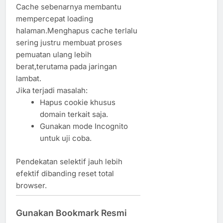
Cache sebenarnya membantu
mempercepat loading
halaman.Menghapus cache terlalu
sering justru membuat proses
pemuatan ulang lebih
berat,terutama pada jaringan
lambat.
Jika terjadi masalah:
Hapus cookie khusus
domain terkait saja.
Gunakan mode Incognito
untuk uji coba.
Pendekatan selektif jauh lebih
efektif dibanding reset total
browser.
Gunakan Bookmark Resmi