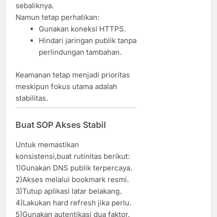
sebaliknya.
Namun tetap perhatikan:
Gunakan koneksi HTTPS.
Hindari jaringan publik tanpa
perlindungan tambahan.
Keamanan tetap menjadi prioritas
meskipun fokus utama adalah
stabilitas.
Buat SOP Akses Stabil
Untuk memastikan
konsistensi,buat rutinitas berikut:
1)Gunakan DNS publik terpercaya.
2)Akses melalui bookmark resmi.
3)Tutup aplikasi latar belakang.
4)Lakukan hard refresh jika perlu.
5)Gunakan autentikasi dua faktor.