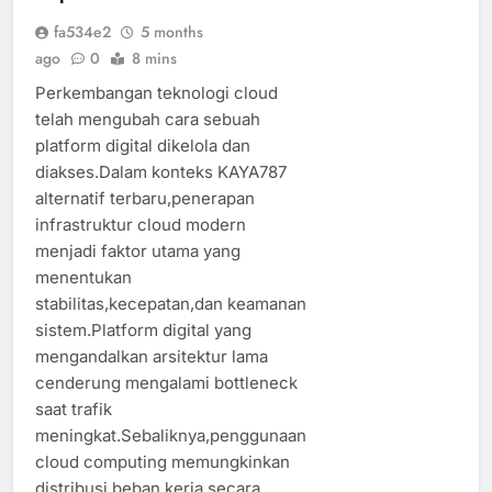
fa534e2
5 months
ago
0
8 mins
Perkembangan teknologi cloud
telah mengubah cara sebuah
platform digital dikelola dan
diakses.Dalam konteks KAYA787
alternatif terbaru,penerapan
infrastruktur cloud modern
menjadi faktor utama yang
menentukan
stabilitas,kecepatan,dan keamanan
sistem.Platform digital yang
mengandalkan arsitektur lama
cenderung mengalami bottleneck
saat trafik
meningkat.Sebaliknya,penggunaan
cloud computing memungkinkan
distribusi beban kerja secara