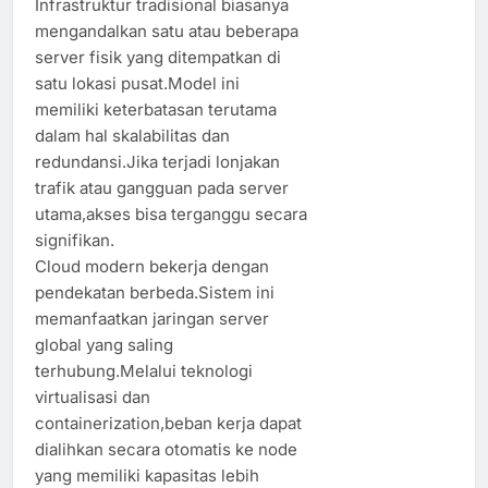
Infrastruktur tradisional biasanya
mengandalkan satu atau beberapa
server fisik yang ditempatkan di
satu lokasi pusat.Model ini
memiliki keterbatasan terutama
dalam hal skalabilitas dan
redundansi.Jika terjadi lonjakan
trafik atau gangguan pada server
utama,akses bisa terganggu secara
signifikan.
Cloud modern bekerja dengan
pendekatan berbeda.Sistem ini
memanfaatkan jaringan server
global yang saling
terhubung.Melalui teknologi
virtualisasi dan
containerization,beban kerja dapat
dialihkan secara otomatis ke node
yang memiliki kapasitas lebih