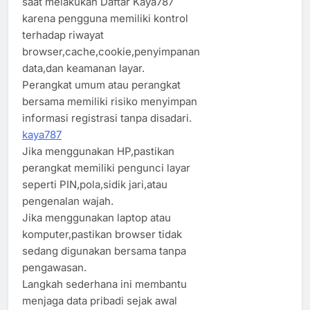
saat melakukan Daftar Kaya787
karena pengguna memiliki kontrol
terhadap riwayat
browser,cache,cookie,penyimpanan
data,dan keamanan layar.
Perangkat umum atau perangkat
bersama memiliki risiko menyimpan
informasi registrasi tanpa disadari.
kaya787
Jika menggunakan HP,pastikan
perangkat memiliki pengunci layar
seperti PIN,pola,sidik jari,atau
pengenalan wajah.
Jika menggunakan laptop atau
komputer,pastikan browser tidak
sedang digunakan bersama tanpa
pengawasan.
Langkah sederhana ini membantu
menjaga data pribadi sejak awal