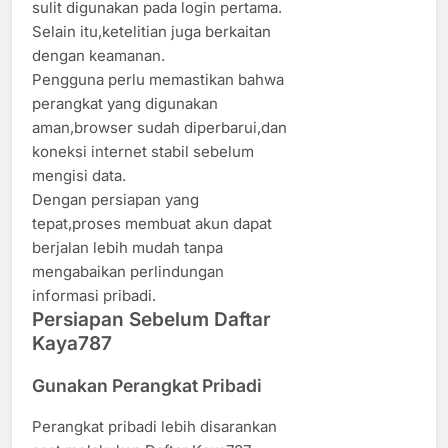
sulit digunakan pada login pertama.
Selain itu,ketelitian juga berkaitan
dengan keamanan.
Pengguna perlu memastikan bahwa
perangkat yang digunakan
aman,browser sudah diperbarui,dan
koneksi internet stabil sebelum
mengisi data.
Dengan persiapan yang
tepat,proses membuat akun dapat
berjalan lebih mudah tanpa
mengabaikan perlindungan
informasi pribadi.
Persiapan Sebelum Daftar
Kaya787
Gunakan Perangkat Pribadi
Perangkat pribadi lebih disarankan