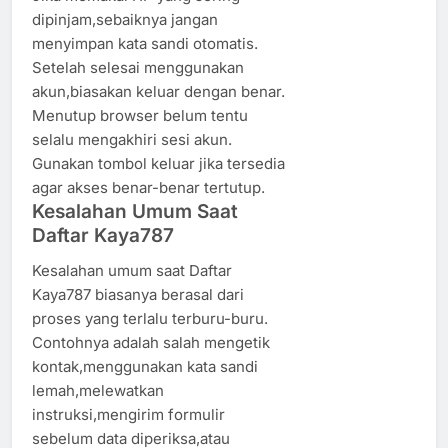
dipinjam,sebaiknya jangan
menyimpan kata sandi otomatis.
Setelah selesai menggunakan
akun,biasakan keluar dengan benar.
Menutup browser belum tentu
selalu mengakhiri sesi akun.
Gunakan tombol keluar jika tersedia
agar akses benar-benar tertutup.
Kesalahan Umum Saat
Daftar Kaya787
Kesalahan umum saat Daftar
Kaya787 biasanya berasal dari
proses yang terlalu terburu-buru.
Contohnya adalah salah mengetik
kontak,menggunakan kata sandi
lemah,melewatkan
instruksi,mengirim formulir
sebelum data diperiksa,atau