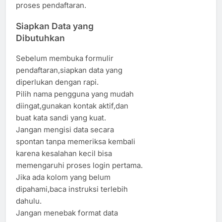
proses pendaftaran.
Siapkan Data yang
Dibutuhkan
Sebelum membuka formulir
pendaftaran,siapkan data yang
diperlukan dengan rapi.
Pilih nama pengguna yang mudah
diingat,gunakan kontak aktif,dan
buat kata sandi yang kuat.
Jangan mengisi data secara
spontan tanpa memeriksa kembali
karena kesalahan kecil bisa
memengaruhi proses login pertama.
Jika ada kolom yang belum
dipahami,baca instruksi terlebih
dahulu.
Jangan menebak format data