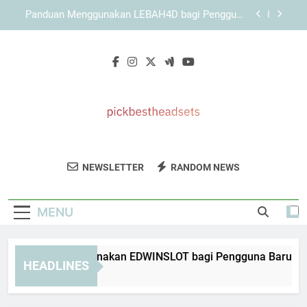
Skip
Panduan Menjelajahi Fitur EDWINSLOT bagi
to
Pengguna Baru
content
Panduan Menjelajahi Fitur LEBAH4D bagi
Pengguna Baru
Panduan Menggunakan EDWINSLOT bagi
Pengguna Baru
Panduan Menggunakan LEBAH4D bagi Pengguna
Baru
Panduan Menjelajahi Fitur EDWINSLOT bagi
Pengguna Baru
Pick Best
Dapatkan Headset Terbaik Dengan
Panduan Menjelajahi Fitur LEBAH4D bagi
NEWSLETTER
RANDOM NEWS
Headsets
Pengguna Baru
Rekomendasi Dari Pick Best Headsets.
Ulasan Dan Panduan Untuk Kualitas Suara
MENU
Terbaik.
anduan Menggunakan EDWINSLOT bagi Pengguna Baru
HEADLINES
Weeks Ago