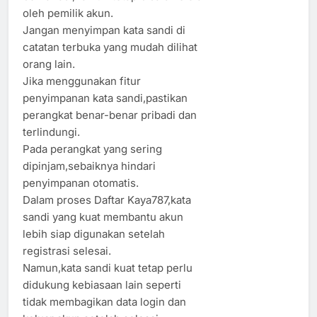
oleh pemilik akun.
Jangan menyimpan kata sandi di
catatan terbuka yang mudah dilihat
orang lain.
Jika menggunakan fitur
penyimpanan kata sandi,pastikan
perangkat benar-benar pribadi dan
terlindungi.
Pada perangkat yang sering
dipinjam,sebaiknya hindari
penyimpanan otomatis.
Dalam proses Daftar Kaya787,kata
sandi yang kuat membantu akun
lebih siap digunakan setelah
registrasi selesai.
Namun,kata sandi kuat tetap perlu
didukung kebiasaan lain seperti
tidak membagikan data login dan