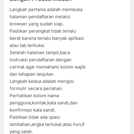
Langkah pertama adalah membuka
halaman pendaftaran melalui
browser yang sudah siap.
Pastikan perangkat tidak terlalu
berat karena terlalu banyak aplikasi
atau tab terbuka.
Setelah halaman tampil,baca
instruksi pendaftaran dengan
cermat agar memahami kolom wajib
dan tahapan lanjutan.
Langkah kedua adalah mengisi
formulir secara perlahan.
Perhatikan kolom nama
pengguna,kontak,kata sandi,dan
konfirmasi kata sandi.
Pastikan tidak ada spasi
tambahan,angka tertukar,atau huruf
yang salah.