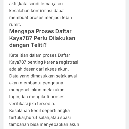
aktif,kata sandi lemah,atau
kesalahan konfirmasi dapat
membuat proses menjadi lebih
rumit.
Mengapa Proses Daftar
Kaya787 Perlu Dilakukan
dengan Teliti?
Ketelitian dalam proses Daftar
Kaya787 penting karena registrasi
adalah dasar dari akses akun.
Data yang dimasukkan sejak awal
akan membantu pengguna
mengenali akun,melakukan
login,dan mengikuti proses
verifikasi jika tersedia.
Kesalahan kecil seperti angka
tertukar,huruf salah,atau spasi
tambahan bisa menyebabkan akun