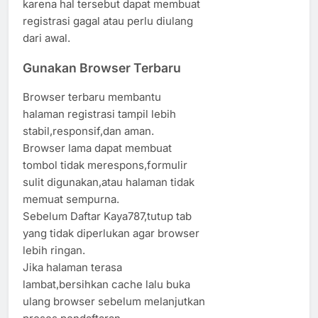
karena hal tersebut dapat membuat
registrasi gagal atau perlu diulang
dari awal.
Gunakan Browser Terbaru
Browser terbaru membantu
halaman registrasi tampil lebih
stabil,responsif,dan aman.
Browser lama dapat membuat
tombol tidak merespons,formulir
sulit digunakan,atau halaman tidak
memuat sempurna.
Sebelum Daftar Kaya787,tutup tab
yang tidak diperlukan agar browser
lebih ringan.
Jika halaman terasa
lambat,bersihkan cache lalu buka
ulang browser sebelum melanjutkan