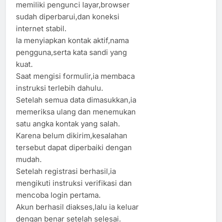
memiliki pengunci layar,browser
sudah diperbarui,dan koneksi
internet stabil.
Ia menyiapkan kontak aktif,nama
pengguna,serta kata sandi yang
kuat.
Saat mengisi formulir,ia membaca
instruksi terlebih dahulu.
Setelah semua data dimasukkan,ia
memeriksa ulang dan menemukan
satu angka kontak yang salah.
Karena belum dikirim,kesalahan
tersebut dapat diperbaiki dengan
mudah.
Setelah registrasi berhasil,ia
mengikuti instruksi verifikasi dan
mencoba login pertama.
Akun berhasil diakses,lalu ia keluar
dengan benar setelah selesai.