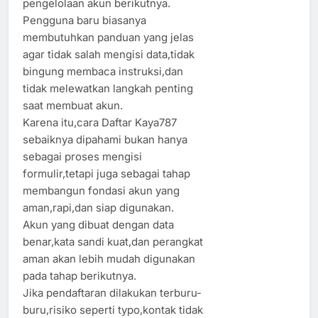
pengelolaan akun berikutnya.
Pengguna baru biasanya
membutuhkan panduan yang jelas
agar tidak salah mengisi data,tidak
bingung membaca instruksi,dan
tidak melewatkan langkah penting
saat membuat akun.
Karena itu,cara Daftar Kaya787
sebaiknya dipahami bukan hanya
sebagai proses mengisi
formulir,tetapi juga sebagai tahap
membangun fondasi akun yang
aman,rapi,dan siap digunakan.
Akun yang dibuat dengan data
benar,kata sandi kuat,dan perangkat
aman akan lebih mudah digunakan
pada tahap berikutnya.
Jika pendaftaran dilakukan terburu-
buru,risiko seperti typo,kontak tidak