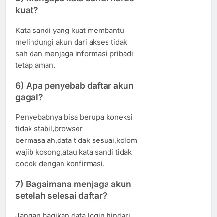
kuat?
Kata sandi yang kuat membantu
melindungi akun dari akses tidak
sah dan menjaga informasi pribadi
tetap aman.
6) Apa penyebab daftar akun
gagal?
Penyebabnya bisa berupa koneksi
tidak stabil,browser
bermasalah,data tidak sesuai,kolom
wajib kosong,atau kata sandi tidak
cocok dengan konfirmasi.
7) Bagaimana menjaga akun
setelah selesai daftar?
Jangan bagikan data login,hindari