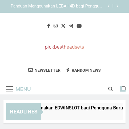
Skip
Panduan Menjelajahi Fitur EDWINSLOT bagi
to
Pengguna Baru
content
Panduan Menjelajahi Fitur LEBAH4D bagi
Pengguna Baru
Panduan Menggunakan EDWINSLOT bagi
Pengguna Baru
Panduan Menggunakan LEBAH4D bagi Pengguna
Baru
Panduan Menjelajahi Fitur EDWINSLOT bagi
Pengguna Baru
Pick Best
Dapatkan Headset Terbaik Dengan
Panduan Menjelajahi Fitur LEBAH4D bagi
NEWSLETTER
RANDOM NEWS
Headsets
Pengguna Baru
Rekomendasi Dari Pick Best Headsets.
Ulasan Dan Panduan Untuk Kualitas Suara
MENU
Terbaik.
anduan Menggunakan EDWINSLOT bagi Pengguna Baru
HEADLINES
Weeks Ago