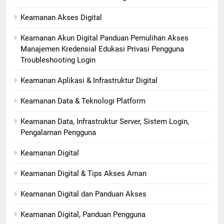
Keamanan Akses Digital
Keamanan Akun Digital Panduan Pemulihan Akses
Manajemen Kredensial Edukasi Privasi Pengguna
Troubleshooting Login
Keamanan Aplikasi & Infrastruktur Digital
Keamanan Data & Teknologi Platform
Keamanan Data, Infrastruktur Server, Sistem Login,
Pengalaman Pengguna
Keamanan Digital
Keamanan Digital & Tips Akses Aman
Keamanan Digital dan Panduan Akses
Keamanan Digital, Panduan Pengguna