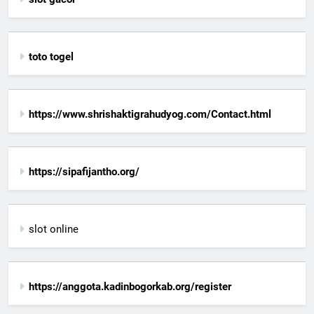
toto togel
https://www.shrishaktigrahudyog.com/Contact.html
https://sipafijantho.org/
slot online
https://anggota.kadinbogorkab.org/register