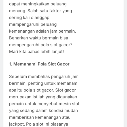
dapat meningkatkan peluang
menang. Salah satu faktor yang
sering kali dianggap
mempengaruhi peluang
kemenangan adalah jam bermain.
Benarkah waktu bermain bisa
mempengaruhi pola slot gacor?
Mari kita bahas lebih lanjut!
1. Memahami Pola Slot Gacor
Sebelum membahas pengaruh jam
bermain, penting untuk memahami
apa itu pola slot gacor. Slot gacor
merupakan istilah yang digunakan
pemain untuk menyebut mesin slot
yang sedang dalam kondisi mudah
memberikan kemenangan atau
jackpot. Pola slot ini biasanya