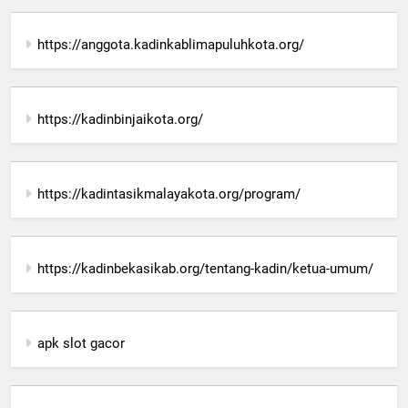
https://anggota.kadinkablimapuluhkota.org/
https://kadinbinjaikota.org/
https://kadintasikmalayakota.org/program/
https://kadinbekasikab.org/tentang-kadin/ketua-umum/
apk slot gacor