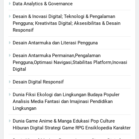
Data Analytics & Governance
Desain & Inovasi Digital; Teknologi & Pengalaman
Pengguna; Kreativitas Digital; Aksesibilitas & Desain
Responsif
Desain Antarmuka dan Literasi Pengguna
Desain Antarmuka Permainan,Pengalaman
Pengguna,Optimasi Navigasi,Stabilitas Platform,Inovasi
Digital
Desain Digital Responsif
Dunia Fiksi Ekologi dan Lingkungan Budaya Populer
Analisis Media Fantasi dan Imajinasi Pendidikan
Lingkungan
Dunia Game Anime & Manga Edukasi Pop Culture
Hiburan Digital Strategi Game RPG Ensiklopedia Karakter