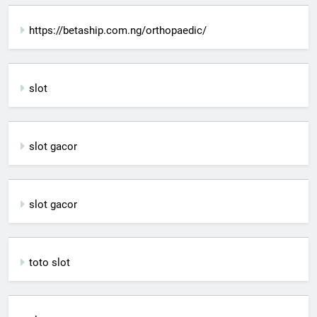
https://betaship.com.ng/orthopaedic/
slot
slot gacor
slot gacor
toto slot