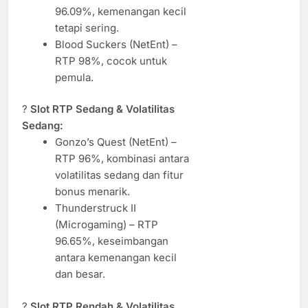
96.09%, kemenangan kecil
tetapi sering.
Blood Suckers (NetEnt) –
RTP 98%, cocok untuk
pemula.
?
Slot RTP Sedang & Volatilitas
Sedang:
Gonzo’s Quest (NetEnt) –
RTP 96%, kombinasi antara
volatilitas sedang dan fitur
bonus menarik.
Thunderstruck II
(Microgaming) – RTP
96.65%, keseimbangan
antara kemenangan kecil
dan besar.
?
Slot RTP Rendah & Volatilitas