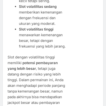
kecil tetapi sering.
Slot volatilitas sedang
memberikan kemenangan
dengan frekuensi dan
ukuran yang moderat.
Slot volatilitas tinggi
menawarkan kemenangan
besar, tetapi dengan
frekuensi yang lebih jarang.
Slot dengan volatilitas tinggi
memiliki
potensi pembayaran
yang lebih besar
, tetapi juga
datang dengan risiko yang lebih
tinggi. Dalam permainan ini, Anda
akan menghadapi periode panjang
tanpa kemenangan besar, namun
pada akhirnya bisa mendapatkan
jackpot besar atau pembayaran