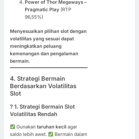
Power of Thor Megaways –
Pragmatic Play
(RTP
96,55%)
Menyesuaikan pilihan slot dengan
volatilitas yang sesuai dapat
meningkatkan peluang
kemenangan dan pengalaman
bermain.
4. Strategi Bermain
Berdasarkan Volatilitas
Slot
? 1. Strategi Bermain Slot
Volatilitas Rendah
Gunakan
taruhan kecil
agar
saldo lebih awet.
Bermain dalam