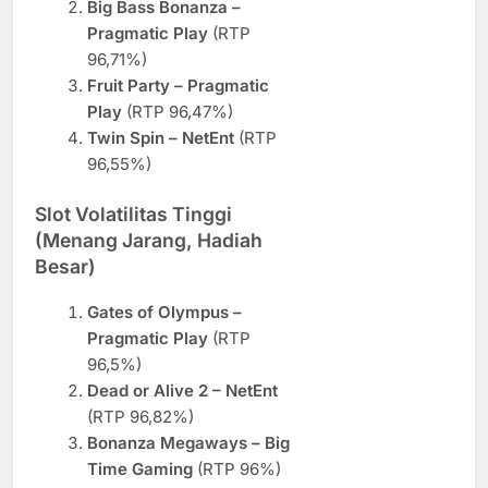
Big Bass Bonanza –
Pragmatic Play
(RTP
96,71%)
Fruit Party – Pragmatic
Play
(RTP 96,47%)
Twin Spin – NetEnt
(RTP
96,55%)
Slot Volatilitas Tinggi
(Menang Jarang, Hadiah
Besar)
Gates of Olympus –
Pragmatic Play
(RTP
96,5%)
Dead or Alive 2 – NetEnt
(RTP 96,82%)
Bonanza Megaways – Big
Time Gaming
(RTP 96%)