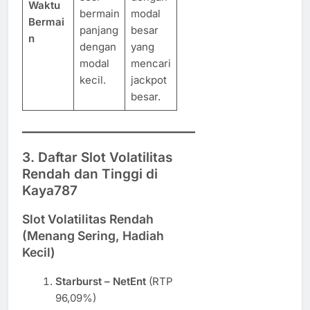
Waktu
bermain
modal
Bermai
panjang
besar
n
dengan
yang
modal
mencari
kecil.
jackpot
besar.
3. Daftar Slot Volatilitas
Rendah dan Tinggi di
Kaya787
Slot Volatilitas Rendah
(Menang Sering, Hadiah
Kecil)
Starburst – NetEnt
(RTP
96,09%)