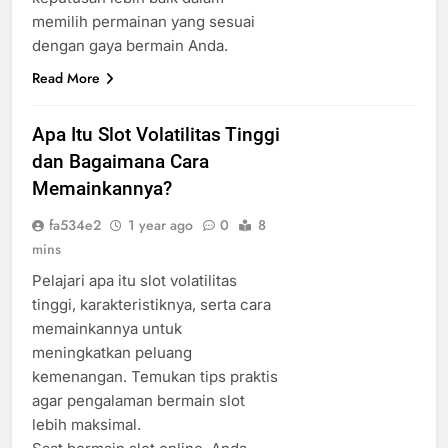
memilih permainan yang sesuai
dengan gaya bermain Anda.
Read More
Apa Itu Slot Volatilitas Tinggi
dan Bagaimana Cara
Memainkannya?
fa534e2
1 year ago
0
8
mins
Pelajari apa itu slot volatilitas
tinggi, karakteristiknya, serta cara
memainkannya untuk
meningkatkan peluang
kemenangan. Temukan tips praktis
agar pengalaman bermain slot
lebih maksimal.