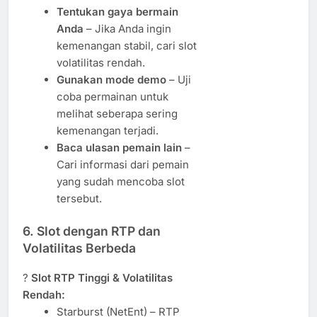
Tentukan gaya bermain
Anda
– Jika Anda ingin
kemenangan stabil, cari slot
volatilitas rendah.
Gunakan mode demo
– Uji
coba permainan untuk
melihat seberapa sering
kemenangan terjadi.
Baca ulasan pemain lain
–
Cari informasi dari pemain
yang sudah mencoba slot
tersebut.
6.
Slot dengan RTP dan
Volatilitas Berbeda
?
Slot RTP Tinggi & Volatilitas
Rendah:
Starburst (NetEnt) – RTP