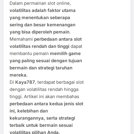
Dalam permainan slot online,
volatilitas adalah faktor utama
yang menentukan seberapa
sering dan besar kemenangan
yang bisa diperoleh pemain
.
Memahami
perbedaan antara slot
volatilitas rendah dan tinggi
dapat
membantu pemain
memilih game
yang paling sesuai dengan tujuan
bermain dan strategi taruhan
mereka.
Di
Kaya787
, terdapat berbagai slot
dengan volatilitas rendah hingga
tinggi. Artikel ini akan membahas
perbedaan antara kedua jenis slot
ini, kelebihan dan
kekurangannya, serta strategi
terbaik untuk bermain sesuai
volatilitas pilihan Anda.