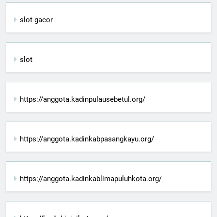
slot gacor
slot
https://anggota.kadinpulausebetul.org/
https://anggota.kadinkabpasangkayu.org/
https://anggota.kadinkablimapuluhkota.org/