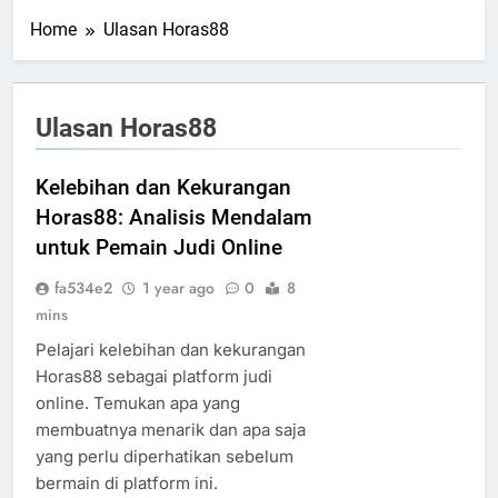
Home
Ulasan Horas88
Ulasan Horas88
Kelebihan dan Kekurangan
Horas88: Analisis Mendalam
untuk Pemain Judi Online
fa534e2
1 year ago
0
8
mins
Pelajari kelebihan dan kekurangan
Horas88 sebagai platform judi
online. Temukan apa yang
membuatnya menarik dan apa saja
yang perlu diperhatikan sebelum
bermain di platform ini.