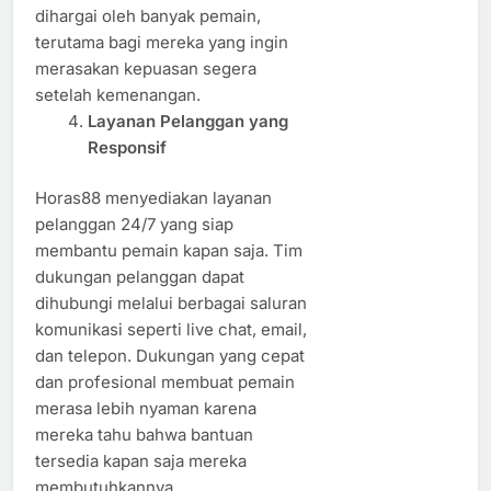
dihargai oleh banyak pemain,
terutama bagi mereka yang ingin
merasakan kepuasan segera
setelah kemenangan.
Layanan Pelanggan yang
Responsif
Horas88 menyediakan layanan
pelanggan 24/7 yang siap
membantu pemain kapan saja. Tim
dukungan pelanggan dapat
dihubungi melalui berbagai saluran
komunikasi seperti live chat, email,
dan telepon. Dukungan yang cepat
dan profesional membuat pemain
merasa lebih nyaman karena
mereka tahu bahwa bantuan
tersedia kapan saja mereka
membutuhkannya.