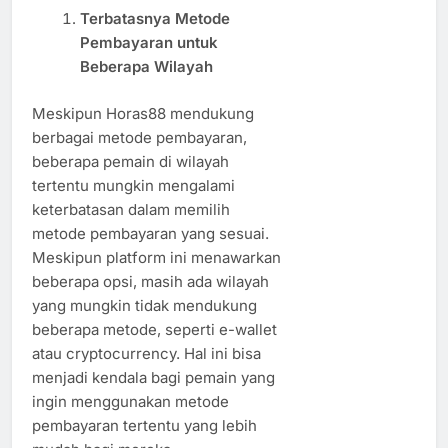
Terbatasnya Metode
Pembayaran untuk
Beberapa Wilayah
Meskipun Horas88 mendukung
berbagai metode pembayaran,
beberapa pemain di wilayah
tertentu mungkin mengalami
keterbatasan dalam memilih
metode pembayaran yang sesuai.
Meskipun platform ini menawarkan
beberapa opsi, masih ada wilayah
yang mungkin tidak mendukung
beberapa metode, seperti e-wallet
atau cryptocurrency. Hal ini bisa
menjadi kendala bagi pemain yang
ingin menggunakan metode
pembayaran tertentu yang lebih