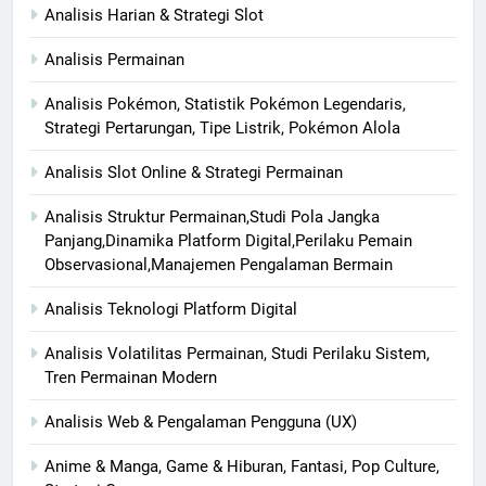
Analisis Harian & Strategi Slot
Analisis Permainan
Analisis Pokémon, Statistik Pokémon Legendaris,
Strategi Pertarungan, Tipe Listrik, Pokémon Alola
Analisis Slot Online & Strategi Permainan
Analisis Struktur Permainan,Studi Pola Jangka
Panjang,Dinamika Platform Digital,Perilaku Pemain
Observasional,Manajemen Pengalaman Bermain
Analisis Teknologi Platform Digital
Analisis Volatilitas Permainan, Studi Perilaku Sistem,
Tren Permainan Modern
Analisis Web & Pengalaman Pengguna (UX)
Anime & Manga, Game & Hiburan, Fantasi, Pop Culture,