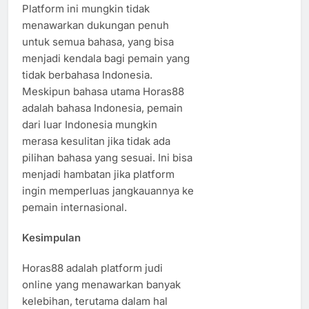
Platform ini mungkin tidak
menawarkan dukungan penuh
untuk semua bahasa, yang bisa
menjadi kendala bagi pemain yang
tidak berbahasa Indonesia.
Meskipun bahasa utama Horas88
adalah bahasa Indonesia, pemain
dari luar Indonesia mungkin
merasa kesulitan jika tidak ada
pilihan bahasa yang sesuai. Ini bisa
menjadi hambatan jika platform
ingin memperluas jangkauannya ke
pemain internasional.
Kesimpulan
Horas88 adalah platform judi
online yang menawarkan banyak
kelebihan, terutama dalam hal