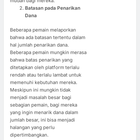
mudah bagi mereka.
Batasan pada Penarikan
Dana
Beberapa pemain melaporkan
bahwa ada batasan tertentu dalam
hal jumlah penarikan dana.
Beberapa pemain mungkin merasa
bahwa batas penarikan yang
ditetapkan oleh platform terlalu
rendah atau terlalu lambat untuk
memenuhi kebutuhan mereka.
Meskipun ini mungkin tidak
menjadi masalah besar bagi
sebagian pemain, bagi mereka
yang ingin menarik dana dalam
jumlah besar, ini bisa menjadi
halangan yang perlu
dipertimbangkan.