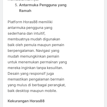
Antarmuka Pengguna yang
Ramah
Platform Horas88 memiliki
antarmuka pengguna yang
sederhana dan intuitif,
membuatnya mudah digunakan
baik oleh pemula maupun pemain
berpengalaman. Navigasi yang
mudah memungkinkan pemain
untuk menemukan permainan yang
mereka inginkan tanpa kesulitan.
Desain yang responsif juga
memastikan pengalaman bermain
yang mulus di berbagai perangkat,
baik desktop maupun mobile.
Kekurangan Horas88