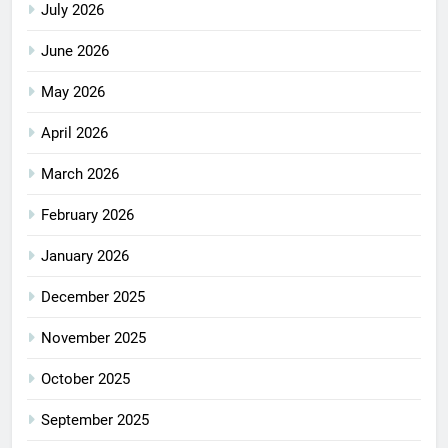
July 2026
June 2026
May 2026
April 2026
March 2026
February 2026
January 2026
December 2025
November 2025
October 2025
September 2025