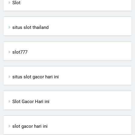
Slot
situs slot thailand
slot777
situs slot gacor hari ini
Slot Gacor Hari ini
slot gacor hari ini