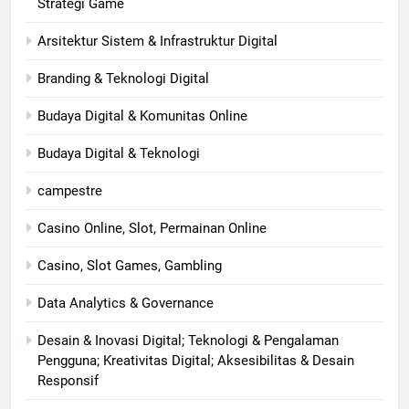
Strategi Game
Arsitektur Sistem & Infrastruktur Digital
Branding & Teknologi Digital
Budaya Digital & Komunitas Online
Budaya Digital & Teknologi
campestre
Casino Online, Slot, Permainan Online
Casino, Slot Games, Gambling
Data Analytics & Governance
Desain & Inovasi Digital; Teknologi & Pengalaman
Pengguna; Kreativitas Digital; Aksesibilitas & Desain
Responsif