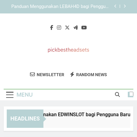
Skip
Panduan Menjelajahi Fitur EDWINSLOT bagi
to
Pengguna Baru
content
Panduan Menjelajahi Fitur LEBAH4D bagi
Pengguna Baru
Panduan Menggunakan EDWINSLOT bagi
Pengguna Baru
Panduan Menggunakan LEBAH4D bagi Pengguna
Baru
Panduan Menjelajahi Fitur EDWINSLOT bagi
Pengguna Baru
Pick Best
Dapatkan Headset Terbaik Dengan
Panduan Menjelajahi Fitur LEBAH4D bagi
NEWSLETTER
RANDOM NEWS
Headsets
Pengguna Baru
Rekomendasi Dari Pick Best Headsets.
Ulasan Dan Panduan Untuk Kualitas Suara
MENU
Terbaik.
anduan Menggunakan EDWINSLOT bagi Pengguna Baru
HEADLINES
Weeks Ago