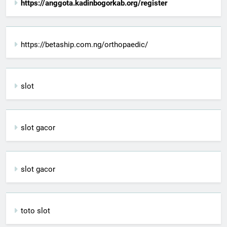
https://anggota.kadinbogorkab.org/register
https://betaship.com.ng/orthopaedic/
slot
slot gacor
slot gacor
toto slot