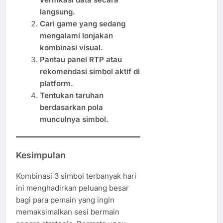
langsung.
Cari game yang sedang
mengalami lonjakan
kombinasi visual.
Pantau panel RTP atau
rekomendasi simbol aktif di
platform.
Tentukan taruhan
berdasarkan pola
munculnya simbol.
Kesimpulan
Kombinasi 3 simbol terbanyak hari
ini menghadirkan peluang besar
bagi para pemain yang ingin
memaksimalkan sesi bermain