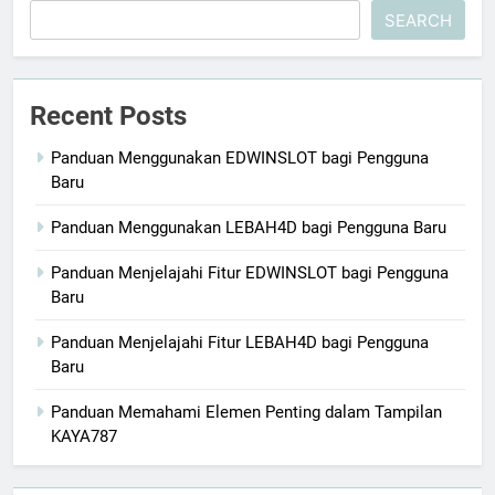
SEARCH
Recent Posts
Panduan Menggunakan EDWINSLOT bagi Pengguna
Baru
Panduan Menggunakan LEBAH4D bagi Pengguna Baru
Panduan Menjelajahi Fitur EDWINSLOT bagi Pengguna
Baru
Panduan Menjelajahi Fitur LEBAH4D bagi Pengguna
Baru
Panduan Memahami Elemen Penting dalam Tampilan
KAYA787