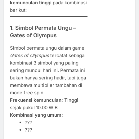
kemunculan tinggi
pada kombinasi
berikut:
1. Simbol Permata Ungu –
Gates of Olympus
Simbol permata ungu dalam game
Gates of Olympus
tercatat sebagai
kombinasi 3 simbol yang paling
sering muncul hari ini. Permata ini
bukan hanya sering hadir, tapi juga
membawa multiplier tambahan di
mode free spin.
Frekuensi kemunculan:
Tinggi
sejak pukul 10.00 WIB
Kombinasi yang umum:
???
???