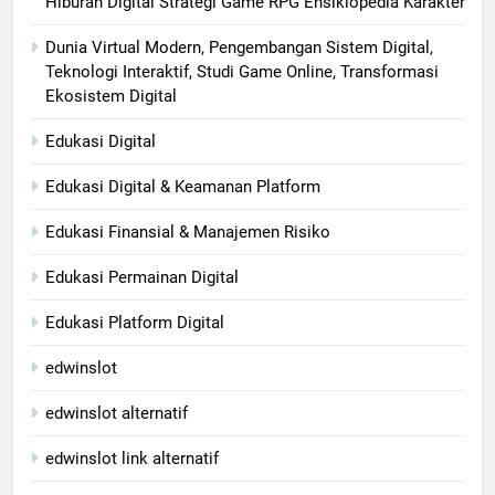
Hiburan Digital Strategi Game RPG Ensiklopedia Karakter
Dunia Virtual Modern, Pengembangan Sistem Digital,
Teknologi Interaktif, Studi Game Online, Transformasi
Ekosistem Digital
Edukasi Digital
Edukasi Digital & Keamanan Platform
Edukasi Finansial & Manajemen Risiko
Edukasi Permainan Digital
Edukasi Platform Digital
edwinslot
edwinslot alternatif
edwinslot link alternatif