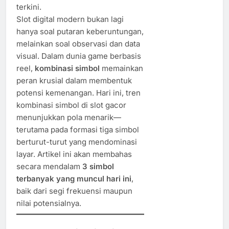
terkini.
Slot digital modern bukan lagi
hanya soal putaran keberuntungan,
melainkan soal observasi dan data
visual. Dalam dunia game berbasis
reel,
kombinasi simbol
memainkan
peran krusial dalam membentuk
potensi kemenangan. Hari ini, tren
kombinasi simbol di slot gacor
menunjukkan pola menarik—
terutama pada formasi tiga simbol
berturut-turut yang mendominasi
layar. Artikel ini akan membahas
secara mendalam
3 simbol
terbanyak yang muncul hari ini
,
baik dari segi frekuensi maupun
nilai potensialnya.