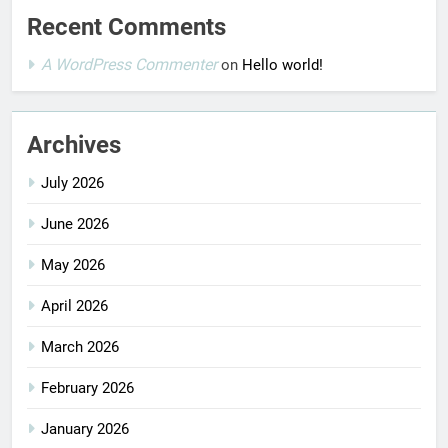
Recent Comments
A WordPress Commenter
on
Hello world!
Archives
July 2026
June 2026
May 2026
April 2026
March 2026
February 2026
January 2026