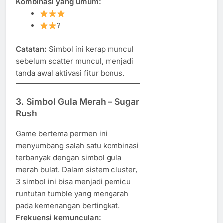
Kombinasi yang umum:
?
Catatan:
Simbol ini kerap muncul
sebelum scatter muncul, menjadi
tanda awal aktivasi fitur bonus.
3. Simbol Gula Merah – Sugar
Rush
Game bertema permen ini
menyumbang salah satu kombinasi
terbanyak dengan simbol gula
merah bulat. Dalam sistem cluster,
3 simbol ini bisa menjadi pemicu
runtutan tumble yang mengarah
pada kemenangan bertingkat.
Frekuensi kemunculan: