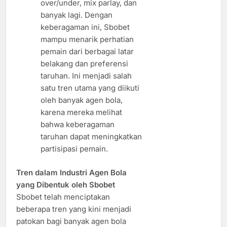
over/under, mix parlay, dan
banyak lagi. Dengan
keberagaman ini, Sbobet
mampu menarik perhatian
pemain dari berbagai latar
belakang dan preferensi
taruhan. Ini menjadi salah
satu tren utama yang diikuti
oleh banyak agen bola,
karena mereka melihat
bahwa keberagaman
taruhan dapat meningkatkan
partisipasi pemain.
Tren dalam Industri Agen Bola
yang Dibentuk oleh Sbobet
Sbobet telah menciptakan
beberapa tren yang kini menjadi
patokan bagi banyak agen bola