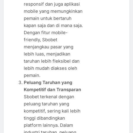
responsif dan juga aplikasi
mobile yang memungkinkan
pemain untuk bertaruh
kapan saja dan di mana saja.
Dengan fitur mobile-
friendly, Sbobet
menjangkau pasar yang
lebih luas, menjadikan
taruhan lebih fleksibel dan
lebih mudah diakses oleh
pemain.
Peluang Taruhan yang
Kompetitif dan Transparan
Sbobet terkenal dengan
peluang taruhan yang
kompetitif, sering kali lebih
tinggi dibandingkan
platform lainnya. Dalam
industri taruhan, peluang