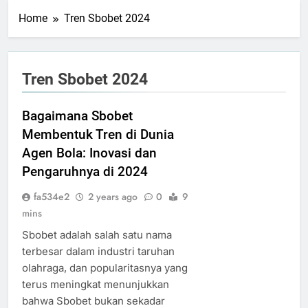
Home
Tren Sbobet 2024
Tren Sbobet 2024
Bagaimana Sbobet
Membentuk Tren di Dunia
Agen Bola: Inovasi dan
Pengaruhnya di 2024
fa534e2
2 years ago
0
9
mins
Sbobet adalah salah satu nama
terbesar dalam industri taruhan
olahraga, dan popularitasnya yang
terus meningkat menunjukkan
bahwa Sbobet bukan sekadar