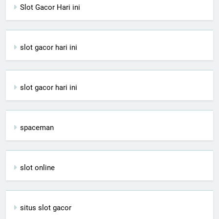
Slot Gacor Hari ini
slot gacor hari ini
slot gacor hari ini
spaceman
slot online
situs slot gacor