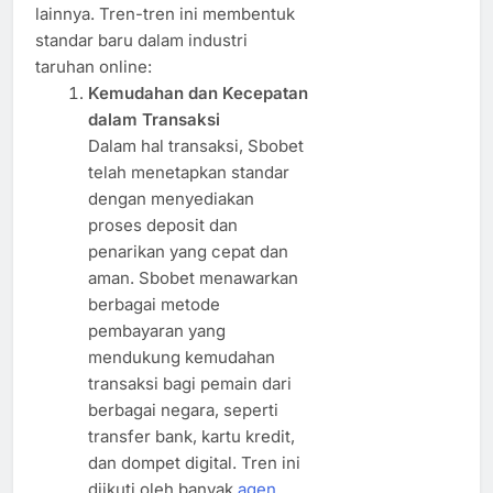
lainnya. Tren-tren ini membentuk
standar baru dalam industri
taruhan online:
Kemudahan dan Kecepatan
dalam Transaksi
Dalam hal transaksi, Sbobet
telah menetapkan standar
dengan menyediakan
proses deposit dan
penarikan yang cepat dan
aman. Sbobet menawarkan
berbagai metode
pembayaran yang
mendukung kemudahan
transaksi bagi pemain dari
berbagai negara, seperti
transfer bank, kartu kredit,
dan dompet digital. Tren ini
diikuti oleh banyak
agen