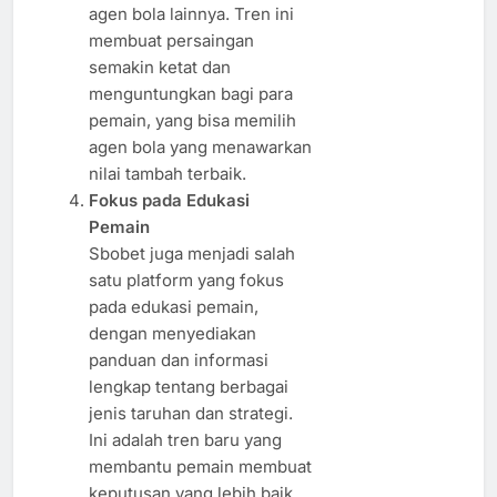
agen bola lainnya. Tren ini
membuat persaingan
semakin ketat dan
menguntungkan bagi para
pemain, yang bisa memilih
agen bola yang menawarkan
nilai tambah terbaik.
Fokus pada Edukasi
Pemain
Sbobet juga menjadi salah
satu platform yang fokus
pada edukasi pemain,
dengan menyediakan
panduan dan informasi
lengkap tentang berbagai
jenis taruhan dan strategi.
Ini adalah tren baru yang
membantu pemain membuat
keputusan yang lebih baik