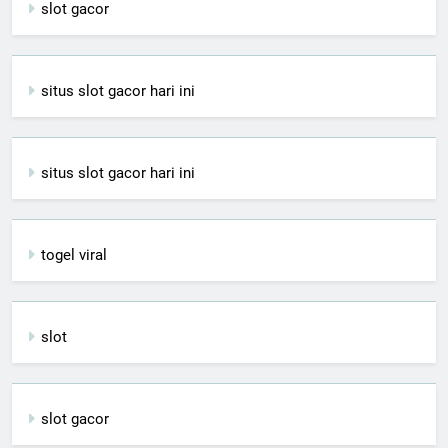
slot gacor
situs slot gacor hari ini
situs slot gacor hari ini
togel viral
slot
slot gacor