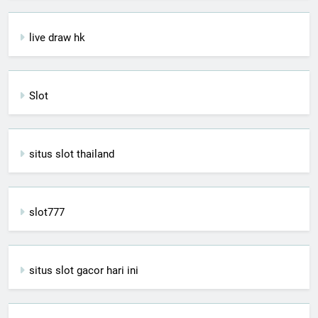
live draw hk
Slot
situs slot thailand
slot777
situs slot gacor hari ini