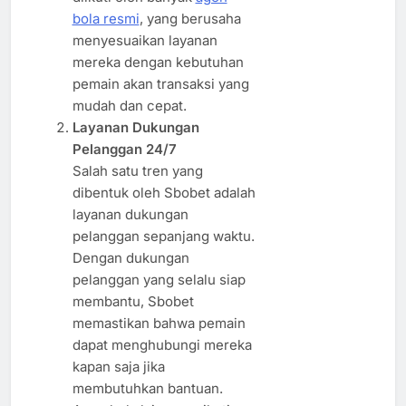
bola resmi
, yang berusaha
menyesuaikan layanan
mereka dengan kebutuhan
pemain akan transaksi yang
mudah dan cepat.
Layanan Dukungan
Pelanggan 24/7
Salah satu tren yang
dibentuk oleh Sbobet adalah
layanan dukungan
pelanggan sepanjang waktu.
Dengan dukungan
pelanggan yang selalu siap
membantu, Sbobet
memastikan bahwa pemain
dapat menghubungi mereka
kapan saja jika
membutuhkan bantuan.