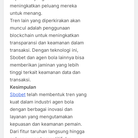
meningkatkan peluang mereka
untuk menang.
Tren lain yang diperkirakan akan
muncul adalah penggunaan
blockchain untuk meningkatkan
transparansi dan keamanan dalam
transaksi. Dengan teknologi ini,
Sbobet dan agen bola lainnya bisa
memberikan jaminan yang lebih
tinggi terkait keamanan data dan
transaksi.
Kesimpulan
Sbobet
telah membentuk tren yang
kuat dalam industri agen bola
dengan berbagai inovasi dan
layanan yang mengutamakan
kepuasan dan keamanan pemain.
Dari fitur taruhan langsung hingga