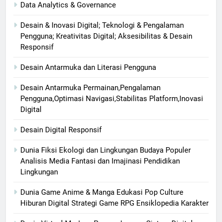
Data Analytics & Governance
Desain & Inovasi Digital; Teknologi & Pengalaman
Pengguna; Kreativitas Digital; Aksesibilitas & Desain
Responsif
Desain Antarmuka dan Literasi Pengguna
Desain Antarmuka Permainan,Pengalaman
Pengguna,Optimasi Navigasi,Stabilitas Platform,Inovasi
Digital
Desain Digital Responsif
Dunia Fiksi Ekologi dan Lingkungan Budaya Populer
Analisis Media Fantasi dan Imajinasi Pendidikan
Lingkungan
Dunia Game Anime & Manga Edukasi Pop Culture
Hiburan Digital Strategi Game RPG Ensiklopedia Karakter