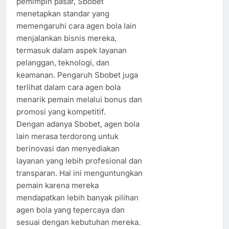
pemimpin pasar, Sbobet
menetapkan standar yang
memengaruhi cara agen bola lain
menjalankan bisnis mereka,
termasuk dalam aspek layanan
pelanggan, teknologi, dan
keamanan. Pengaruh Sbobet juga
terlihat dalam cara agen bola
menarik pemain melalui bonus dan
promosi yang kompetitif.
Dengan adanya Sbobet, agen bola
lain merasa terdorong untuk
berinovasi dan menyediakan
layanan yang lebih profesional dan
transparan. Hal ini menguntungkan
pemain karena mereka
mendapatkan lebih banyak pilihan
agen bola yang tepercaya dan
sesuai dengan kebutuhan mereka.