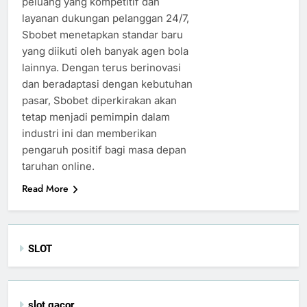
peluang yang kompetitif dan
layanan dukungan pelanggan 24/7,
Sbobet menetapkan standar baru
yang diikuti oleh banyak agen bola
lainnya. Dengan terus berinovasi
dan beradaptasi dengan kebutuhan
pasar, Sbobet diperkirakan akan
tetap menjadi pemimpin dalam
industri ini dan memberikan
pengaruh positif bagi masa depan
taruhan online.
Read More
SLOT
slot gacor