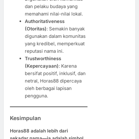
dan pelaku budaya yang
memahami nilai-nilai lokal.
Authoritativeness
(Otoritas)
: Semakin banyak
digunakan dalam komunitas
yang kredibel, memperkuat
reputasi nama ini.
Trustworthiness
(Kepercayaan)
: Karena
bersifat positif, inklusif, dan
netral, Horas88 dipercaya
oleh berbagai lapisan
pengguna.
Kesimpulan
Horas88 adalah lebih dari
sekadar nama—ia adalah simbol