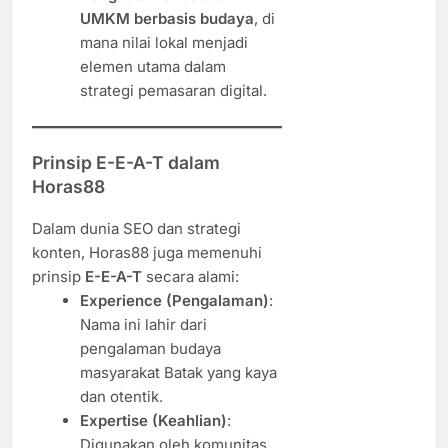
UMKM berbasis budaya
, di
mana nilai lokal menjadi
elemen utama dalam
strategi pemasaran digital.
Prinsip E-E-A-T dalam
Horas88
Dalam dunia SEO dan strategi
konten, Horas88 juga memenuhi
prinsip
E-E-A-T
secara alami:
Experience (Pengalaman)
:
Nama ini lahir dari
pengalaman budaya
masyarakat Batak yang kaya
dan otentik.
Expertise (Keahlian)
:
Digunakan oleh komunitas