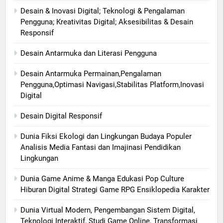
Desain & Inovasi Digital; Teknologi & Pengalaman
Pengguna; Kreativitas Digital; Aksesibilitas & Desain
Responsif
Desain Antarmuka dan Literasi Pengguna
Desain Antarmuka Permainan,Pengalaman
Pengguna,Optimasi Navigasi,Stabilitas Platform,Inovasi
Digital
Desain Digital Responsif
Dunia Fiksi Ekologi dan Lingkungan Budaya Populer
Analisis Media Fantasi dan Imajinasi Pendidikan
Lingkungan
Dunia Game Anime & Manga Edukasi Pop Culture
Hiburan Digital Strategi Game RPG Ensiklopedia Karakter
Dunia Virtual Modern, Pengembangan Sistem Digital,
Teknologi Interaktif, Studi Game Online, Transformasi