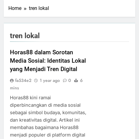
Home
tren lokal
tren lokal
Horas88 dalam Sorotan
Media Sosial: Identitas Lokal
yang Menjadi Tren Digital
fa534e2
1 year ago
0
6
mins
Horas88 kini ramai
diperbincangkan di media sosial
sebagai simbol budaya, komunitas,
dan kreativitas digital. Artikel ini
membahas bagaimana Horas88
menjadi populer di platform digital