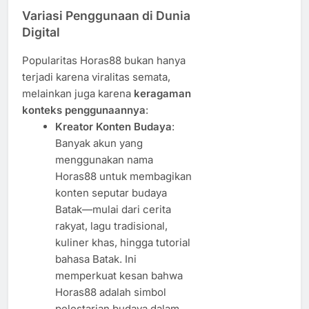
Variasi Penggunaan di Dunia
Digital
Popularitas Horas88 bukan hanya
terjadi karena viralitas semata,
melainkan juga karena
keragaman
konteks penggunaannya
:
Kreator Konten Budaya
:
Banyak akun yang
menggunakan nama
Horas88 untuk membagikan
konten seputar budaya
Batak—mulai dari cerita
rakyat, lagu tradisional,
kuliner khas, hingga tutorial
bahasa Batak. Ini
memperkuat kesan bahwa
Horas88 adalah simbol
pelestarian budaya dalam