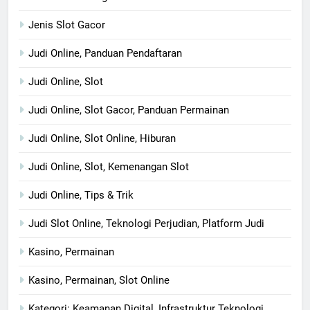
Jenis Slot Gacor
Judi Online, Panduan Pendaftaran
Judi Online, Slot
Judi Online, Slot Gacor, Panduan Permainan
Judi Online, Slot Online, Hiburan
Judi Online, Slot, Kemenangan Slot
Judi Online, Tips & Trik
Judi Slot Online, Teknologi Perjudian, Platform Judi
Kasino, Permainan
Kasino, Permainan, Slot Online
Kategori: Keamanan Digital, Infrastruktur Teknologi,