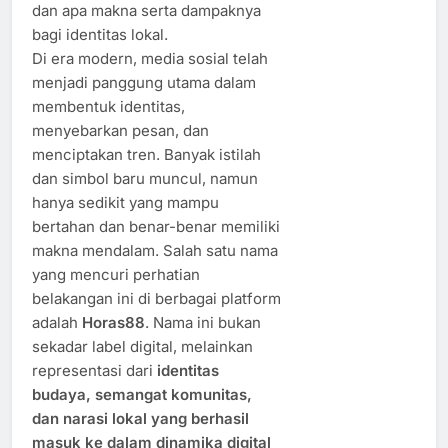
dan apa makna serta dampaknya
bagi identitas lokal.
Di era modern, media sosial telah
menjadi panggung utama dalam
membentuk identitas,
menyebarkan pesan, dan
menciptakan tren. Banyak istilah
dan simbol baru muncul, namun
hanya sedikit yang mampu
bertahan dan benar-benar memiliki
makna mendalam. Salah satu nama
yang mencuri perhatian
belakangan ini di berbagai platform
adalah
Horas88
. Nama ini bukan
sekadar label digital, melainkan
representasi dari
identitas
budaya, semangat komunitas,
dan narasi lokal yang berhasil
masuk ke dalam dinamika digital