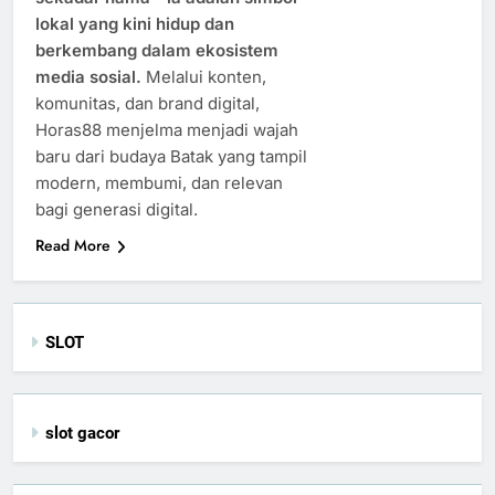
lokal yang kini hidup dan
berkembang dalam ekosistem
media sosial.
Melalui konten,
komunitas, dan brand digital,
Horas88 menjelma menjadi wajah
baru dari budaya Batak yang tampil
modern, membumi, dan relevan
bagi generasi digital.
Read More
SLOT
slot gacor