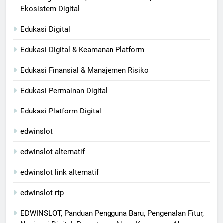
Ekosistem Digital
Edukasi Digital
Edukasi Digital & Keamanan Platform
Edukasi Finansial & Manajemen Risiko
Edukasi Permainan Digital
Edukasi Platform Digital
edwinslot
edwinslot alternatif
edwinslot link alternatif
edwinslot rtp
EDWINSLOT, Panduan Pengguna Baru, Pengenalan Fitur,