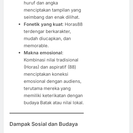
huruf dan angka
menciptakan tampilan yang
seimbang dan enak dilihat.
Fonetik yang kuat
: Horas88
terdengar berkarakter,
mudah diucapkan, dan
memorable.
Makna emosional
:
Kombinasi nilai tradisional
(Horas) dan aspiratif (88)
menciptakan koneksi
emosional dengan audiens,
terutama mereka yang
memiliki keterikatan dengan
budaya Batak atau nilai lokal.
Dampak Sosial dan Budaya