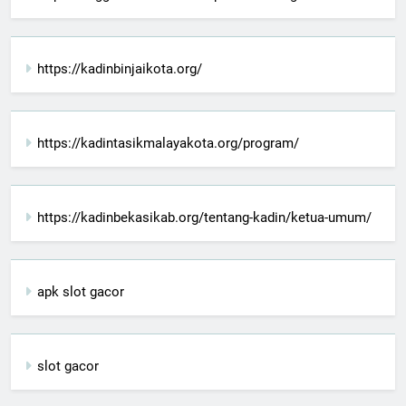
https://kadinbinjaikota.org/
https://kadintasikmalayakota.org/program/
https://kadinbekasikab.org/tentang-kadin/ketua-umum/
apk slot gacor
slot gacor