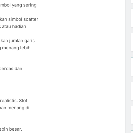
imbol yang sering
kan simbol scatter
 atau hadiah
ikan jumlah garis
 menang lebih
 cerdas dan
alistis. Slot
inan menang di
bih besar.