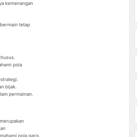
nya kemenangan
bermain tetap
khusus.
ahami pola
trategi.
n bijak.
alam permainan.
 merupakan
dan
mahami pola garis