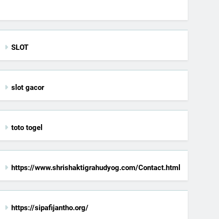
SLOT
slot gacor
toto togel
https://www.shrishaktigrahudyog.com/Contact.html
https://sipafijantho.org/