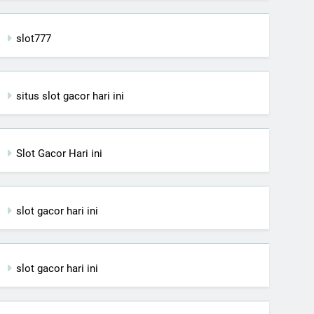
slot777
situs slot gacor hari ini
Slot Gacor Hari ini
slot gacor hari ini
slot gacor hari ini