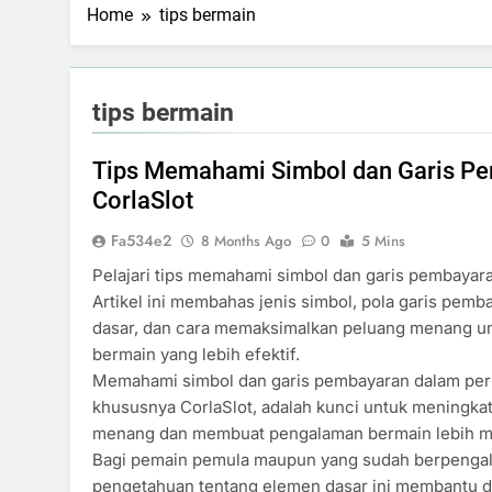
Home
tips bermain
tips bermain
Tips Memahami Simbol dan Garis P
CorlaSlot
Fa534e2
8 Months Ago
0
5 Mins
Pelajari tips memahami simbol dan garis pembayara
Artikel ini membahas jenis simbol, pola garis pemba
dasar, dan cara memaksimalkan peluang menang u
bermain yang lebih efektif.
Memahami simbol dan garis pembayaran dalam perm
khususnya CorlaSlot, adalah kunci untuk meningka
menang dan membuat pengalaman bermain lebih 
Bagi pemain pemula maupun yang sudah berpenga
pengetahuan tentang elemen dasar ini membantu