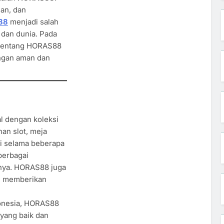
an, dan
88
menjadi salah
 dan dunia. Pada
k tentang HORAS88
ngan aman dan
l dengan koleksi
an slot, meja
asi selama beberapa
berbagai
nnya. HORAS88 juga
m memberikan
donesia, HORAS88
 yang baik dan