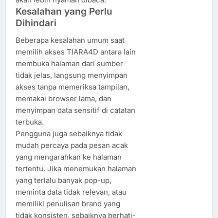
Kesalahan yang Perlu
Dihindari
Beberapa kesalahan umum saat
memilih akses TIARA4D antara lain
membuka halaman dari sumber
tidak jelas, langsung menyimpan
akses tanpa memeriksa tampilan,
memakai browser lama, dan
menyimpan data sensitif di catatan
terbuka.
Pengguna juga sebaiknya tidak
mudah percaya pada pesan acak
yang mengarahkan ke halaman
tertentu. Jika menemukan halaman
yang terlalu banyak pop-up,
meminta data tidak relevan, atau
memiliki penulisan brand yang
tidak konsisten, sebaiknya berhati-