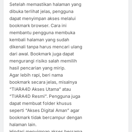
Setelah memastikan halaman yang
dibuka terlihat jelas, pengguna
dapat menyimpan akses melalui
bookmark browser. Cara ini
membantu pengguna membuka
kembali halaman yang sudah
dikenali tanpa harus mencari ulang
dari awal. Bookmark juga dapat
mengurangi risiko salah memilih
hasil pencarian yang mirip.
Agar lebih rapi, beri nama
bookmark secara jelas, misalnya
“TIARA4D Akses Utama” atau
“TIARA4D Resmi”. Pengguna juga
dapat membuat folder khusus
seperti “Akses Digital Aman” agar
bookmark tidak bercampur dengan
halaman lain.
Hindari menyimpan akses bersama