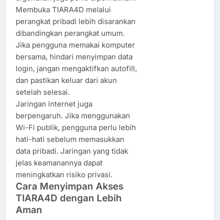
Membuka TIARA4D melalui
perangkat pribadi lebih disarankan
dibandingkan perangkat umum.
Jika pengguna memakai komputer
bersama, hindari menyimpan data
login, jangan mengaktifkan autofill,
dan pastikan keluar dari akun
setelah selesai.
Jaringan internet juga
berpengaruh. Jika menggunakan
Wi-Fi publik, pengguna perlu lebih
hati-hati sebelum memasukkan
data pribadi. Jaringan yang tidak
jelas keamanannya dapat
meningkatkan risiko privasi.
Cara Menyimpan Akses
TIARA4D dengan Lebih
Aman