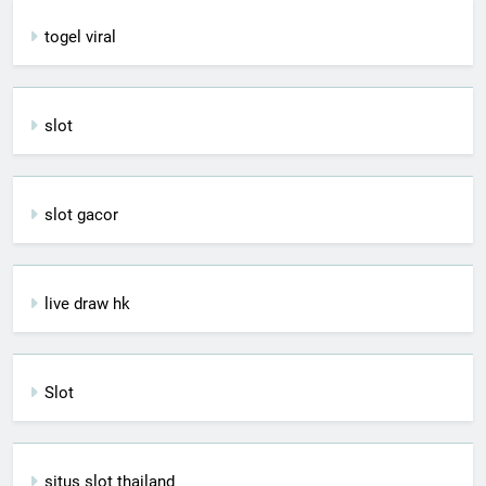
togel viral
slot
slot gacor
live draw hk
Slot
situs slot thailand