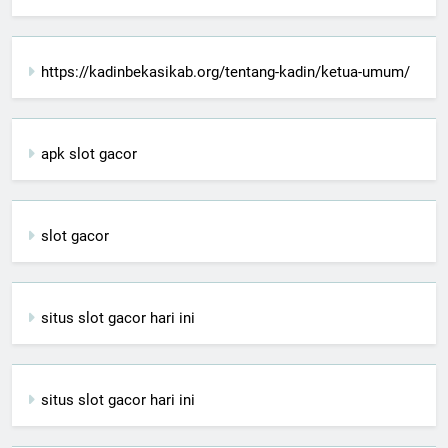
https://kadinbekasikab.org/tentang-kadin/ketua-umum/
apk slot gacor
slot gacor
situs slot gacor hari ini
situs slot gacor hari ini