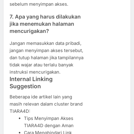
sebelum menyimpan akses.
7. Apa yang harus dilakukan
jika menemukan halaman
mencurigakan?
Jangan memasukkan data pribadi,
jangan menyimpan akses tersebut,
dan tutup halaman jika tampilannya
tidak wajar atau terlalu banyak
instruksi mencurigakan.
Internal Linking
Suggestion
Beberapa ide artikel lain yang
masih relevan dalam cluster brand
TIARA4D:
Tips Menyimpan Akses
TIARA4D dengan Aman
Cara Menghindari Link