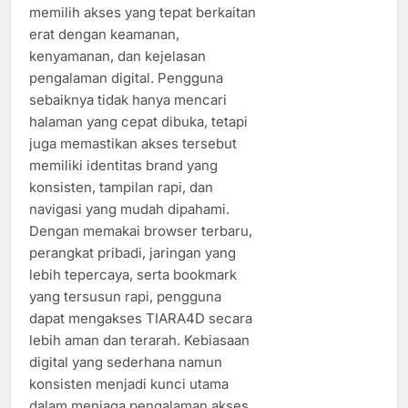
memilih akses yang tepat berkaitan
erat dengan keamanan,
kenyamanan, dan kejelasan
pengalaman digital. Pengguna
sebaiknya tidak hanya mencari
halaman yang cepat dibuka, tetapi
juga memastikan akses tersebut
memiliki identitas brand yang
konsisten, tampilan rapi, dan
navigasi yang mudah dipahami.
Dengan memakai browser terbaru,
perangkat pribadi, jaringan yang
lebih tepercaya, serta bookmark
yang tersusun rapi, pengguna
dapat mengakses TIARA4D secara
lebih aman dan terarah. Kebiasaan
digital yang sederhana namun
konsisten menjadi kunci utama
dalam menjaga pengalaman akses