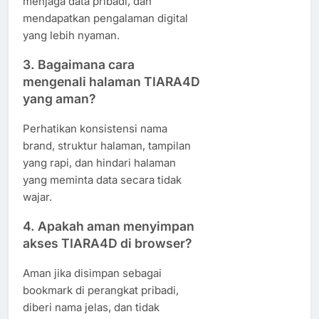
menjaga data pribadi, dan
mendapatkan pengalaman digital
yang lebih nyaman.
3. Bagaimana cara
mengenali halaman TIARA4D
yang aman?
Perhatikan konsistensi nama
brand, struktur halaman, tampilan
yang rapi, dan hindari halaman
yang meminta data secara tidak
wajar.
4. Apakah aman menyimpan
akses TIARA4D di browser?
Aman jika disimpan sebagai
bookmark di perangkat pribadi,
diberi nama jelas, dan tidak