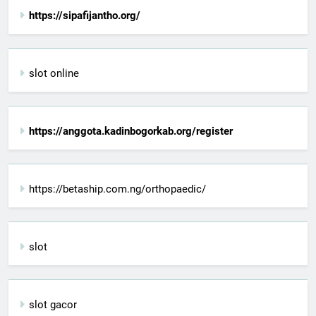
https://sipafijantho.org/
slot online
https://anggota.kadinbogorkab.org/register
https://betaship.com.ng/orthopaedic/
slot
slot gacor