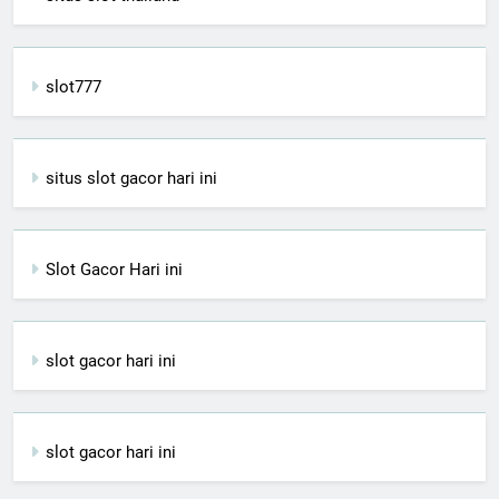
slot777
situs slot gacor hari ini
Slot Gacor Hari ini
slot gacor hari ini
slot gacor hari ini