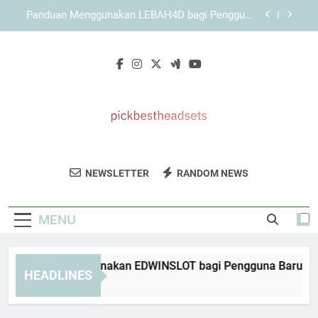
Skip
Panduan Menjelajahi Fitur EDWINSLOT bagi
to
Pengguna Baru
content
Panduan Menjelajahi Fitur LEBAH4D bagi
Pengguna Baru
Panduan Menggunakan EDWINSLOT bagi
Pengguna Baru
Panduan Menggunakan LEBAH4D bagi Pengguna
Baru
Panduan Menjelajahi Fitur EDWINSLOT bagi
Pengguna Baru
Pick Best
Dapatkan Headset Terbaik Dengan
Panduan Menjelajahi Fitur LEBAH4D bagi
NEWSLETTER
RANDOM NEWS
Headsets
Pengguna Baru
Rekomendasi Dari Pick Best Headsets.
Ulasan Dan Panduan Untuk Kualitas Suara
MENU
Terbaik.
anduan Menggunakan EDWINSLOT bagi Pengguna Baru
HEADLINES
Weeks Ago