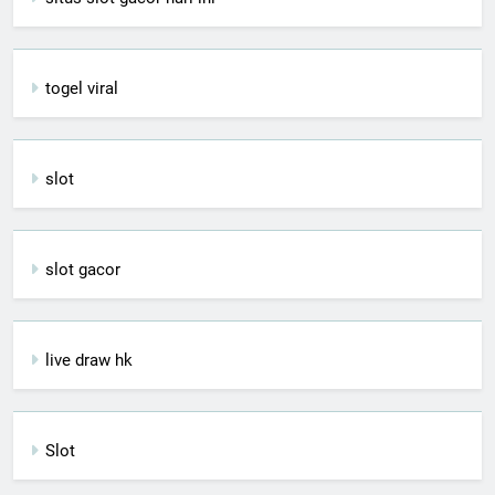
togel viral
slot
slot gacor
live draw hk
Slot