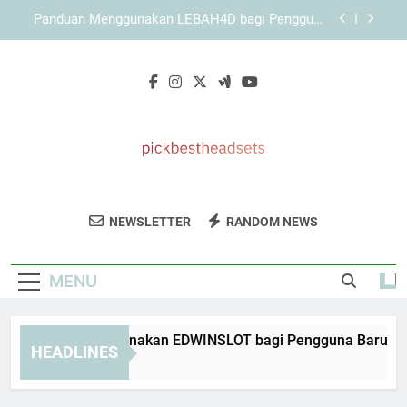
Skip
Panduan Menjelajahi Fitur EDWINSLOT bagi
to
Pengguna Baru
content
Panduan Menjelajahi Fitur LEBAH4D bagi
Pengguna Baru
Panduan Menggunakan EDWINSLOT bagi
Pengguna Baru
Panduan Menggunakan LEBAH4D bagi Pengguna
Baru
Panduan Menjelajahi Fitur EDWINSLOT bagi
Pengguna Baru
Pick Best
Dapatkan Headset Terbaik Dengan
Panduan Menjelajahi Fitur LEBAH4D bagi
NEWSLETTER
RANDOM NEWS
Headsets
Pengguna Baru
Rekomendasi Dari Pick Best Headsets.
Ulasan Dan Panduan Untuk Kualitas Suara
MENU
Terbaik.
anduan Menggunakan EDWINSLOT bagi Pengguna Baru
HEADLINES
Week Ago