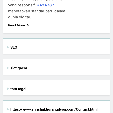
yang responsif,
KAYA787
menetapkan standar baru dalam
dunia digital.
Read More
SLOT
slot gacor
toto togel
https://www.shrishaktigrahudyog.com/Contact.html