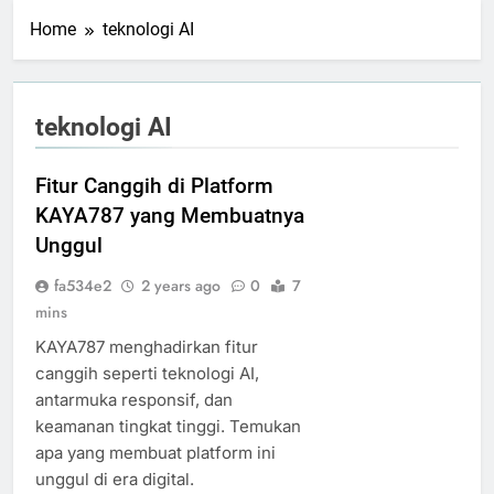
Home
teknologi AI
teknologi AI
Fitur Canggih di Platform
KAYA787 yang Membuatnya
Unggul
fa534e2
2 years ago
0
7
mins
KAYA787 menghadirkan fitur
canggih seperti teknologi AI,
antarmuka responsif, dan
keamanan tingkat tinggi. Temukan
apa yang membuat platform ini
unggul di era digital.