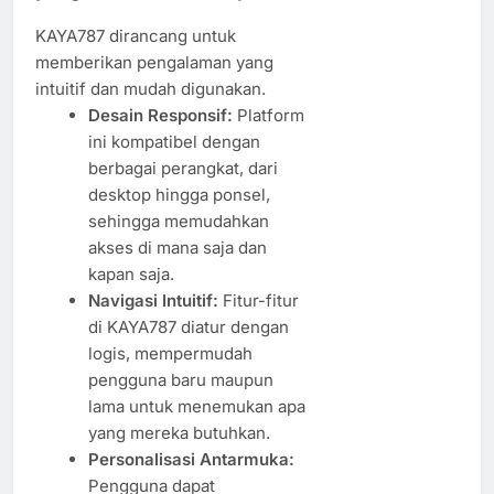
KAYA787 dirancang untuk
memberikan pengalaman yang
intuitif dan mudah digunakan.
Desain Responsif:
Platform
ini kompatibel dengan
berbagai perangkat, dari
desktop hingga ponsel,
sehingga memudahkan
akses di mana saja dan
kapan saja.
Navigasi Intuitif:
Fitur-fitur
di KAYA787 diatur dengan
logis, mempermudah
pengguna baru maupun
lama untuk menemukan apa
yang mereka butuhkan.
Personalisasi Antarmuka:
Pengguna dapat