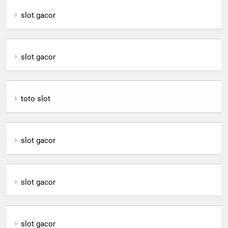
slot gacor
slot gacor
toto slot
slot gacor
slot gacor
slot gacor