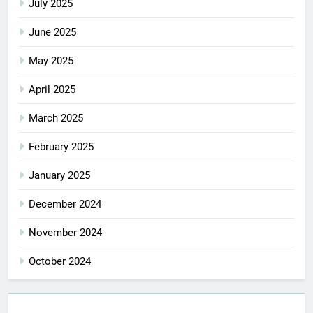
July 2025
June 2025
May 2025
April 2025
March 2025
February 2025
January 2025
December 2024
November 2024
October 2024