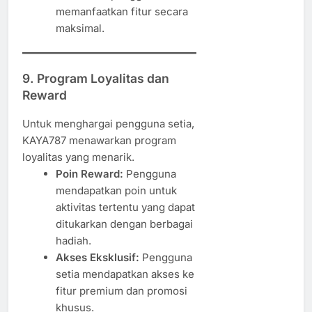
memanfaatkan fitur secara
maksimal.
9. Program Loyalitas dan
Reward
Untuk menghargai pengguna setia,
KAYA787 menawarkan program
loyalitas yang menarik.
Poin Reward:
Pengguna
mendapatkan poin untuk
aktivitas tertentu yang dapat
ditukarkan dengan berbagai
hadiah.
Akses Eksklusif:
Pengguna
setia mendapatkan akses ke
fitur premium dan promosi
khusus.