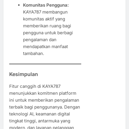
Komunitas Pengguna:
KAYA787 membangun
komunitas aktif yang
memberikan ruang bagi
pengguna untuk berbagi
pengalaman dan
mendapatkan manfaat
tambahan.
Kesimpulan
Fitur canggih di KAYA787
menunjukkan komitmen platform
ini untuk memberikan pengalaman
terbaik bagi penggunanya. Dengan
teknologi AI, keamanan digital
tingkat tinggi, antarmuka yang
modern, dan layanan pelanggan