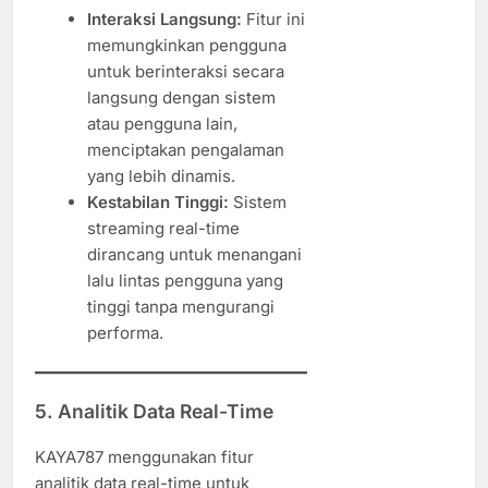
Interaksi Langsung:
Fitur ini
memungkinkan pengguna
untuk berinteraksi secara
langsung dengan sistem
atau pengguna lain,
menciptakan pengalaman
yang lebih dinamis.
Kestabilan Tinggi:
Sistem
streaming real-time
dirancang untuk menangani
lalu lintas pengguna yang
tinggi tanpa mengurangi
performa.
5. Analitik Data Real-Time
KAYA787 menggunakan fitur
analitik data real-time untuk