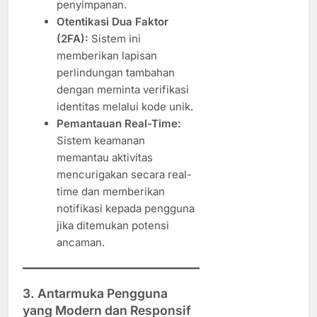
penyimpanan.
Otentikasi Dua Faktor
(2FA):
Sistem ini
memberikan lapisan
perlindungan tambahan
dengan meminta verifikasi
identitas melalui kode unik.
Pemantauan Real-Time:
Sistem keamanan
memantau aktivitas
mencurigakan secara real-
time dan memberikan
notifikasi kepada pengguna
jika ditemukan potensi
ancaman.
3. Antarmuka Pengguna
yang Modern dan Responsif