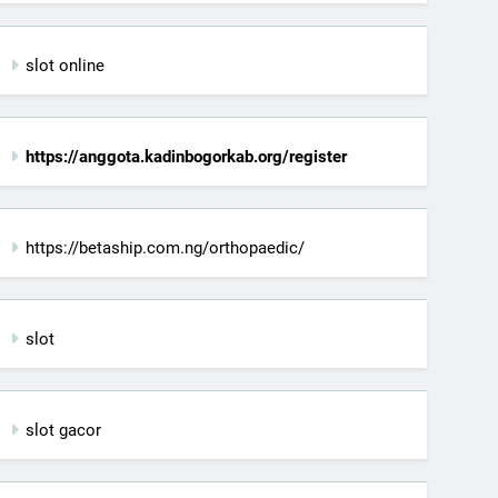
slot online
https://anggota.kadinbogorkab.org/register
https://betaship.com.ng/orthopaedic/
slot
slot gacor