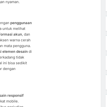
gan nyaman.
dengan
penggunaan
untuk melihat
formasi akun
, dan
ksen warna cerah
an mata pengguna.
si elemen desain
di
erkadang tidak
 ini bisa sedikit
ar dengan
sain responsif
kat mobile.
tus perjudian