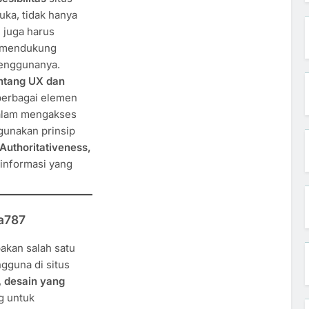
uka, tidak hanya
 juga harus
s mendukung
enggunanya.
ntang UX dan
berbagai elemen
lam mengakses
gunakan prinsip
Authoritativeness,
 informasi yang
ya787
kan salah satu
guna di situs
,
desain yang
g untuk