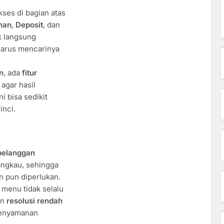
ses di bagian atas
nan
,
Deposit
, dan
k langsung
harus mencarinya
n
, ada
fitur
agar hasil
i bisa sedikit
inci.
pelanggan
angkau, sehingga
 pun diperlukan.
menu tidak selalu
an
resolusi rendah
kenyamanan