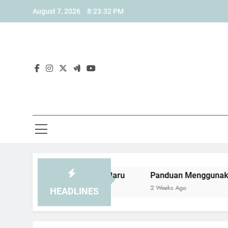
Skip
August 7, 2026
8:23:33 PM
to
content
Pic
Dapatkan 
 bagi Pengguna Baru
Panduan Menggunakan LEBAH4D
2 Weeks Ago
HEADLINES