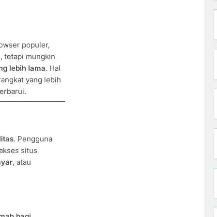
rowser populer,
i
, tetapi mungkin
g lebih lama
. Hal
angkat yang lebih
erbarui.
litas
. Pengguna
akses situs
ayar
, atau
mah bagi