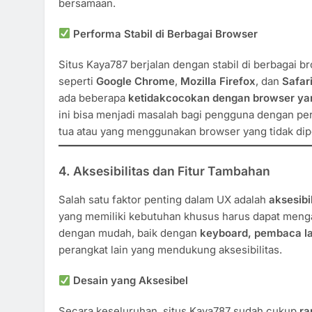
bersamaan.
Performa Stabil di Berbagai Browser
Situs Kaya787 berjalan dengan stabil di berbagai b
seperti
Google Chrome
,
Mozilla Firefox
, dan
Safar
ada beberapa
ketidakcocokan dengan browser yan
ini bisa menjadi masalah bagi pengguna dengan per
tua atau yang menggunakan browser yang tidak dip
4. Aksesibilitas dan Fitur Tambahan
Salah satu faktor penting dalam UX adalah
aksesibi
yang memiliki kebutuhan khusus harus dapat meng
dengan mudah, baik dengan
keyboard, pembaca l
perangkat lain yang mendukung aksesibilitas.
Desain yang Aksesibel
Secara keseluruhan, situs Kaya787 sudah cukup
ra