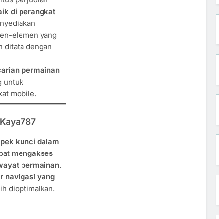
ik di perangkat
enyediakan
en-elemen yang
 ditata dengan
arian permainan
g untuk
at mobile.
s Kaya787
spek kunci dalam
pat
mengakses
wayat permainan
.
ur navigasi yang
ih dioptimalkan.