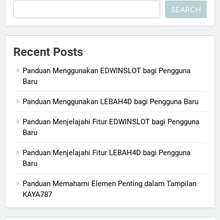
SEARCH
Recent Posts
Panduan Menggunakan EDWINSLOT bagi Pengguna
Baru
Panduan Menggunakan LEBAH4D bagi Pengguna Baru
Panduan Menjelajahi Fitur EDWINSLOT bagi Pengguna
Baru
Panduan Menjelajahi Fitur LEBAH4D bagi Pengguna
Baru
Panduan Memahami Elemen Penting dalam Tampilan
KAYA787