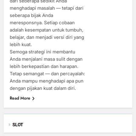
dari seberapa sedikit Anda
menghadapi masalah — tetapi dari
seberapa bijak Anda
meresponsnya. Setiap cobaan
adalah kesempatan untuk tumbuh,
belajar, dan menjadi versi diri yang
lebih kuat.
Semoga strategi ini membantu
Anda menjalani masa sulit dengan
lebih berkepastian dan harapan.
Tetap semangat — dan percayalah:
Anda mampu menghadapi apa pun
dengan pijakan kuat dalam diri.
Read More
SLOT