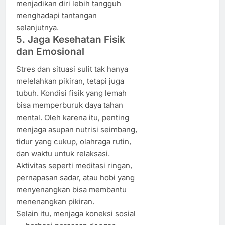
menjadikan diri lebih tangguh
menghadapi tantangan
selanjutnya.
5. Jaga Kesehatan Fisik
dan Emosional
Stres dan situasi sulit tak hanya
melelahkan pikiran, tetapi juga
tubuh. Kondisi fisik yang lemah
bisa memperburuk daya tahan
mental. Oleh karena itu, penting
menjaga asupan nutrisi seimbang,
tidur yang cukup, olahraga rutin,
dan waktu untuk relaksasi.
Aktivitas seperti meditasi ringan,
pernapasan sadar, atau hobi yang
menyenangkan bisa membantu
menenangkan pikiran.
Selain itu, menjaga koneksi sosial