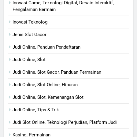
Inovasi Game, Teknologi Digital, Desain Interaktif,
Pengalaman Bermain
Inovasi Teknologi
Jenis Slot Gacor
Judi Online, Panduan Pendaftaran
Judi Online, Slot
Judi Online, Slot Gacor, Panduan Permainan
Judi Online, Slot Online, Hiburan
Judi Online, Slot, Kemenangan Slot
Judi Online, Tips & Trik
Judi Slot Online, Teknologi Perjudian, Platform Judi
Kasino, Permainan