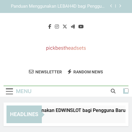
Skip
Panduan Menjelajahi Fitur EDWINSLOT bagi
to
Pengguna Baru
content
Panduan Menjelajahi Fitur LEBAH4D bagi
Pengguna Baru
Panduan Menggunakan EDWINSLOT bagi
Pengguna Baru
Panduan Menggunakan LEBAH4D bagi Pengguna
Baru
Panduan Menjelajahi Fitur EDWINSLOT bagi
Pengguna Baru
Pick Best
Dapatkan Headset Terbaik Dengan
Panduan Menjelajahi Fitur LEBAH4D bagi
NEWSLETTER
RANDOM NEWS
Headsets
Pengguna Baru
Rekomendasi Dari Pick Best Headsets.
Ulasan Dan Panduan Untuk Kualitas Suara
MENU
Terbaik.
anduan Menggunakan EDWINSLOT bagi Pengguna Baru
HEADLINES
Weeks Ago