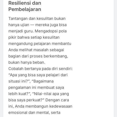
Resiliensi dan
Pembelajaran
Tantangan dan kesulitan bukan
hanya ujian — mereka juga bisa
menjadi guru. Mengadopsi pola
pikir bahwa setiap kesulitan
mengandung pelajaran membantu
Anda melihat masalah sebagai
bagian dari proses berkembang,
bukan hanya beban.
Cobalah bertanya pada diri sendiri:
“Apa yang bisa saya pelajari dari
situasi ini?”, “Bagaimana
pengalaman ini membuat saya
lebih kuat?”, “Nilai-nilai apa yang
bisa saya perkuat?” Dengan cara
ini, Anda membangun kedewasaan
emosional dan mental, serta