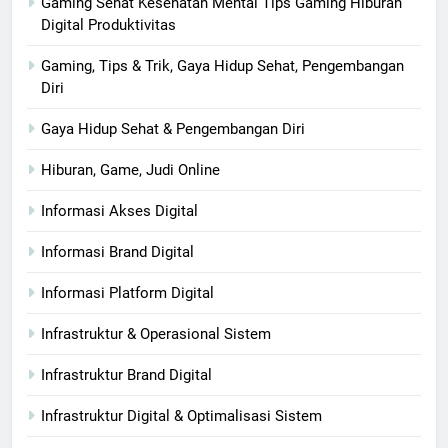
Gaming Sehat Kesehatan Mental Tips Gaming Hiburan
Digital Produktivitas
Gaming, Tips & Trik, Gaya Hidup Sehat, Pengembangan
Diri
Gaya Hidup Sehat & Pengembangan Diri
Hiburan, Game, Judi Online
Informasi Akses Digital
Informasi Brand Digital
Informasi Platform Digital
Infrastruktur & Operasional Sistem
Infrastruktur Brand Digital
Infrastruktur Digital & Optimalisasi Sistem