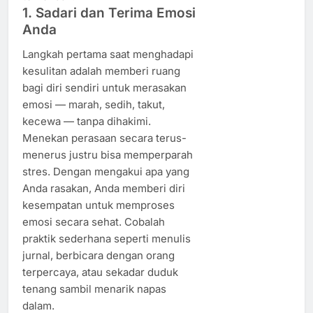
1. Sadari dan Terima Emosi
Anda
Langkah pertama saat menghadapi
kesulitan adalah memberi ruang
bagi diri sendiri untuk merasakan
emosi — marah, sedih, takut,
kecewa — tanpa dihakimi.
Menekan perasaan secara terus-
menerus justru bisa memperparah
stres. Dengan mengakui apa yang
Anda rasakan, Anda memberi diri
kesempatan untuk memproses
emosi secara sehat. Cobalah
praktik sederhana seperti menulis
jurnal, berbicara dengan orang
terpercaya, atau sekadar duduk
tenang sambil menarik napas
dalam.