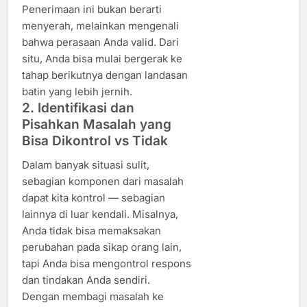
Penerimaan ini bukan berarti
menyerah, melainkan mengenali
bahwa perasaan Anda valid. Dari
situ, Anda bisa mulai bergerak ke
tahap berikutnya dengan landasan
batin yang lebih jernih.
2. Identifikasi dan
Pisahkan Masalah yang
Bisa Dikontrol vs Tidak
Dalam banyak situasi sulit,
sebagian komponen dari masalah
dapat kita kontrol — sebagian
lainnya di luar kendali. Misalnya,
Anda tidak bisa memaksakan
perubahan pada sikap orang lain,
tapi Anda bisa mengontrol respons
dan tindakan Anda sendiri.
Dengan membagi masalah ke