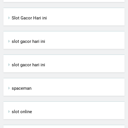
Slot Gacor Hari ini
slot gacor hari ini
slot gacor hari ini
spaceman
slot online