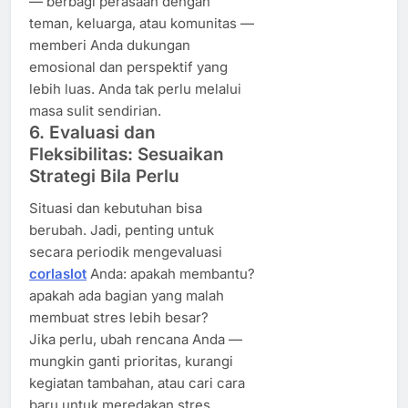
— berbagi perasaan dengan
teman, keluarga, atau komunitas —
memberi Anda dukungan
emosional dan perspektif yang
lebih luas. Anda tak perlu melalui
masa sulit sendirian.
6. Evaluasi dan
Fleksibilitas: Sesuaikan
Strategi Bila Perlu
Situasi dan kebutuhan bisa
berubah. Jadi, penting untuk
secara periodik mengevaluasi
corlaslot
Anda: apakah membantu?
apakah ada bagian yang malah
membuat stres lebih besar?
Jika perlu, ubah rencana Anda —
mungkin ganti prioritas, kurangi
kegiatan tambahan, atau cari cara
baru untuk meredakan stres.