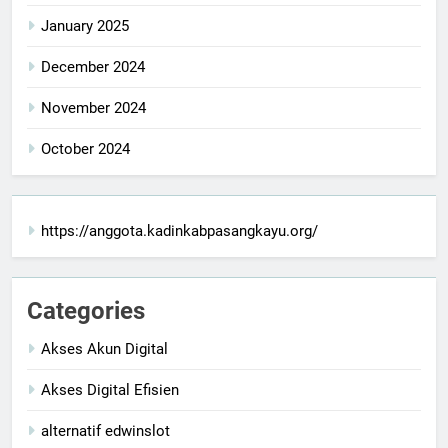
January 2025
December 2024
November 2024
October 2024
https://anggota.kadinkabpasangkayu.org/
Categories
Akses Akun Digital
Akses Digital Efisien
alternatif edwinslot