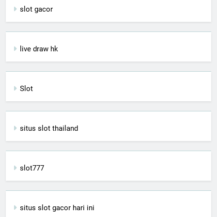
slot gacor
live draw hk
Slot
situs slot thailand
slot777
situs slot gacor hari ini