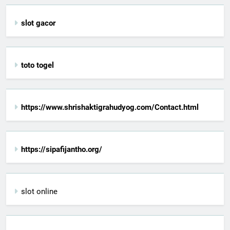
slot gacor
toto togel
https://www.shrishaktigrahudyog.com/Contact.html
https://sipafijantho.org/
slot online