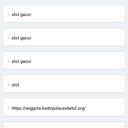
slot gacor
slot gacor
slot gacor
slot
https://anggota.kadinpulausebetul.org/