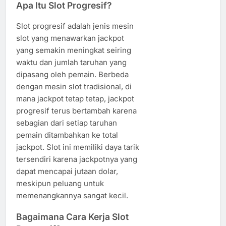
Apa Itu Slot Progresif?
Slot progresif adalah jenis mesin
slot yang menawarkan jackpot
yang semakin meningkat seiring
waktu dan jumlah taruhan yang
dipasang oleh pemain. Berbeda
dengan mesin slot tradisional, di
mana jackpot tetap tetap, jackpot
progresif terus bertambah karena
sebagian dari setiap taruhan
pemain ditambahkan ke total
jackpot. Slot ini memiliki daya tarik
tersendiri karena jackpotnya yang
dapat mencapai jutaan dolar,
meskipun peluang untuk
memenangkannya sangat kecil.
Bagaimana Cara Kerja Slot