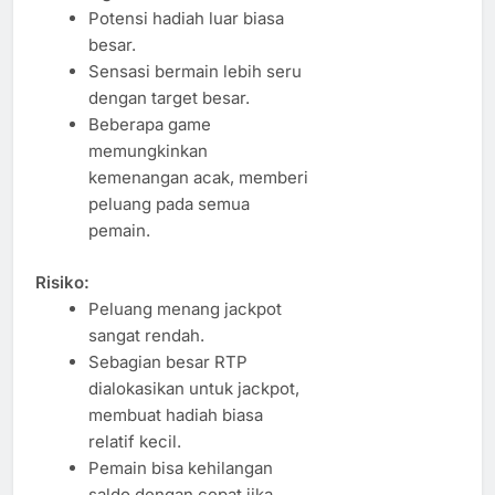
Potensi hadiah luar biasa
besar.
Sensasi bermain lebih seru
dengan target besar.
Beberapa game
memungkinkan
kemenangan acak, memberi
peluang pada semua
pemain.
Risiko:
Peluang menang jackpot
sangat rendah.
Sebagian besar RTP
dialokasikan untuk jackpot,
membuat hadiah biasa
relatif kecil.
Pemain bisa kehilangan
saldo dengan cepat jika