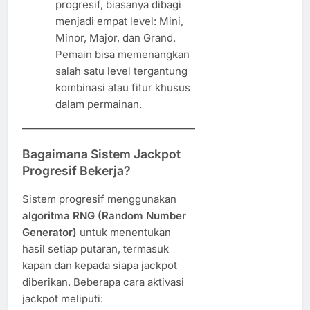
progresif, biasanya dibagi
menjadi empat level: Mini,
Minor, Major, dan Grand.
Pemain bisa memenangkan
salah satu level tergantung
kombinasi atau fitur khusus
dalam permainan.
Bagaimana Sistem Jackpot
Progresif Bekerja?
Sistem progresif menggunakan
algoritma RNG (Random Number
Generator)
untuk menentukan
hasil setiap putaran, termasuk
kapan dan kepada siapa jackpot
diberikan. Beberapa cara aktivasi
jackpot meliputi: