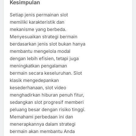
Kesimpulan
Setiap jenis permainan slot
memiliki karakteristik dan
mekanisme yang berbeda.
Menyesuaikan strategi bermain
berdasarkan jenis slot bukan hanya
membantu mengelola modal
dengan lebih efisien, tetapi juga
meningkatkan pengalaman
bermain secara keseluruhan. Slot
klasik mengedepankan
kesederhanaan, slot video
menghadirkan hiburan penuh fitur,
sedangkan slot progresif memberi
peluang besar dengan risiko tinggi.
Memahami perbedaan ini dan
menerapkannya dalam strategi
bermain akan membantu Anda