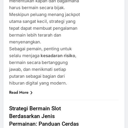
menentukan kapan dan bagaimana
harus bermain secara bijak.
Meskipun peluang menang jackpot
utama sangat kecil, strategi yang
tepat dapat membuat pengalaman
bermain lebih terarah dan
menyenangkan.
Sebagai pemain, penting untuk
selalu menjaga
kesadaran risiko
,
bermain secara bertanggung
jawab, dan menikmati setiap
putaran sebagai bagian dari
hiburan digital yang modern.
Read More
Strategi Bermain Slot
Berdasarkan Jenis
Permainan: Panduan Cerdas