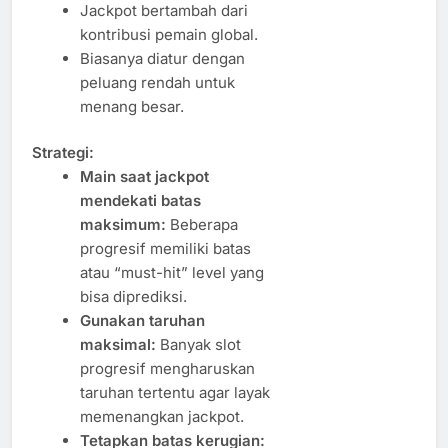
Jackpot bertambah dari
kontribusi pemain global.
Biasanya diatur dengan
peluang rendah untuk
menang besar.
Strategi:
Main saat jackpot
mendekati batas
maksimum:
Beberapa
progresif memiliki batas
atau “must-hit” level yang
bisa diprediksi.
Gunakan taruhan
maksimal:
Banyak slot
progresif mengharuskan
taruhan tertentu agar layak
memenangkan jackpot.
Tetapkan batas kerugian: