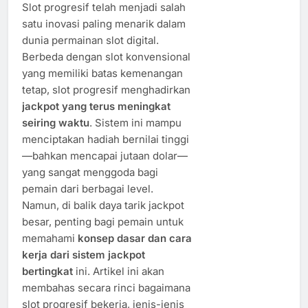
Slot progresif telah menjadi salah
satu inovasi paling menarik dalam
dunia permainan slot digital.
Berbeda dengan slot konvensional
yang memiliki batas kemenangan
tetap, slot progresif menghadirkan
jackpot yang terus meningkat
seiring waktu
. Sistem ini mampu
menciptakan hadiah bernilai tinggi
—bahkan mencapai jutaan dolar—
yang sangat menggoda bagi
pemain dari berbagai level.
Namun, di balik daya tarik jackpot
besar, penting bagi pemain untuk
memahami
konsep dasar dan cara
kerja dari sistem jackpot
bertingkat
ini. Artikel ini akan
membahas secara rinci bagaimana
slot progresif bekerja, jenis-jenis