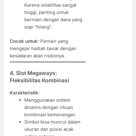
Karena volatilitas sangat
tinggi, penting untuk
bermain dengan dana yang
siap “hilang”.
Cocok untuk:
Pemain yang
mengejar hadiah besar dengan
kesadaran akan risikonya.
4. Slot Megaways:
Fleksibilitas Kombinasi
Karakteristik:
Menggunakan sistem
dinamis dengan ribuan
kombinasi kemenangan.
Simbol bisa muncul dalam
ukuran dan posisi acak