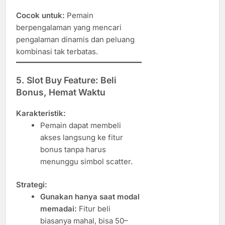
Cocok untuk:
Pemain
berpengalaman yang mencari
pengalaman dinamis dan peluang
kombinasi tak terbatas.
5. Slot Buy Feature: Beli
Bonus, Hemat Waktu
Karakteristik:
Pemain dapat membeli
akses langsung ke fitur
bonus tanpa harus
menunggu simbol scatter.
Strategi:
Gunakan hanya saat modal
memadai:
Fitur beli
biasanya mahal, bisa 50–