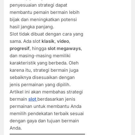
penyesuaian strategi dapat
membantu pemain bermain lebih
bijak dan meningkatkan potensi
hasil jangka panjang.
Slot tidak dibuat dengan cara yang
sama. Ada slot
klasik
,
video
,
progresif
, hingga
slot megaways
,
dan masing-masing memiliki
karakteristik yang berbeda. Oleh
karena itu, strategi bermain juga
sebaiknya disesuaikan dengan
jenis permainan yang dipilih.
Artikel ini akan membahas strategi
bermain
slot
berdasarkan jenis
permainan untuk membantu Anda
memilih pendekatan terbaik sesuai
dengan gaya dan tujuan bermain
Anda.