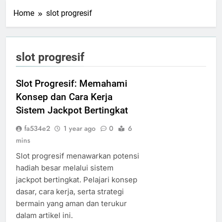
Home
slot progresif
slot progresif
Slot Progresif: Memahami
Konsep dan Cara Kerja
Sistem Jackpot Bertingkat
fa534e2
1 year ago
0
6
mins
Slot progresif menawarkan potensi
hadiah besar melalui sistem
jackpot bertingkat. Pelajari konsep
dasar, cara kerja, serta strategi
bermain yang aman dan terukur
dalam artikel ini.