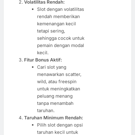
Volatilitas Rendah:
Slot dengan volatilitas
rendah memberikan
kemenangan kecil
tetapi sering,
sehingga cocok untuk
pemain dengan modal
kecil.
Fitur Bonus Aktif:
Cari slot yang
menawarkan scatter,
wild, atau freespin
untuk meningkatkan
peluang menang
tanpa menambah
taruhan.
Taruhan Minimum Rendah:
Pilih slot dengan opsi
taruhan kecil untuk