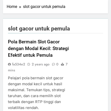
Home
slot gacor untuk pemula
slot gacor untuk pemula
Pola Bermain Slot Gacor
dengan Modal Kecil: Strategi
Efektif untuk Pemula
fa534e2
2 years ago
0
7
mins
Pelajari pola bermain slot gacor
dengan modal kecil untuk hasil
maksimal. Temukan tips, strategi
taruhan, dan cara memilih slot
terbaik dengan RTP tinggi dan
volatilitas rendah.