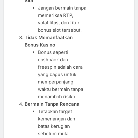
Slot
Jangan bermain tanpa
memeriksa RTP,
volatilitas, dan fitur
bonus slot tersebut.
Tidak Memanfaatkan
Bonus Kasino
Bonus seperti
cashback dan
freespin adalah cara
yang bagus untuk
memperpanjang
waktu bermain tanpa
menambah risiko.
Bermain Tanpa Rencana
Tetapkan target
kemenangan dan
batas kerugian
sebelum mulai