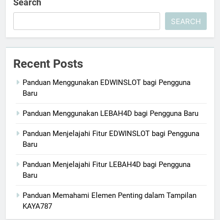
Search
SEARCH
Recent Posts
Panduan Menggunakan EDWINSLOT bagi Pengguna
Baru
Panduan Menggunakan LEBAH4D bagi Pengguna Baru
Panduan Menjelajahi Fitur EDWINSLOT bagi Pengguna
Baru
Panduan Menjelajahi Fitur LEBAH4D bagi Pengguna
Baru
Panduan Memahami Elemen Penting dalam Tampilan
KAYA787