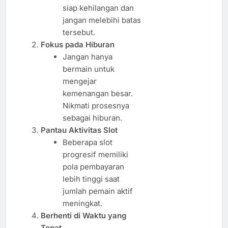
siap kehilangan dan
jangan melebihi batas
tersebut.
Fokus pada Hiburan
Jangan hanya
bermain untuk
mengejar
kemenangan besar.
Nikmati prosesnya
sebagai hiburan.
Pantau Aktivitas Slot
Beberapa slot
progresif memiliki
pola pembayaran
lebih tinggi saat
jumlah pemain aktif
meningkat.
Berhenti di Waktu yang
Tepat