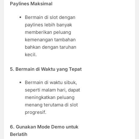
Paylines Maksimal
Bermain di slot dengan
paylines lebih banyak
memberikan peluang
kemenangan tambahan
bahkan dengan taruhan
kecil.
5. Bermain di Waktu yang Tepat
Bermain di waktu sibuk,
seperti malam hari, dapat
meningkatkan peluang
menang terutama di slot
progresif.
6. Gunakan Mode Demo untuk
Berlatih