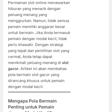
Permainan slot online menawarkan
hiburan yang menarik dengan
peluang menang yang
menggiurkan. Namun, tidak semua
pemain memiliki anggaran besar
untuk bermain. Jika Anda termasuk
pemain dengan modal kecil, tidak
perlu khawatir. Dengan strategi
yang tepat dan pemilihan slot yang
cermat, Anda tetap dapat
menikmati peluang menang di
slot
gacor
. Artikel ini akan membahas
pola bermain slot gacor yang
dirancang khusus untuk pemain
dengan modal kecil.
Mengapa Pola Bermain
Penting untuk Pemain