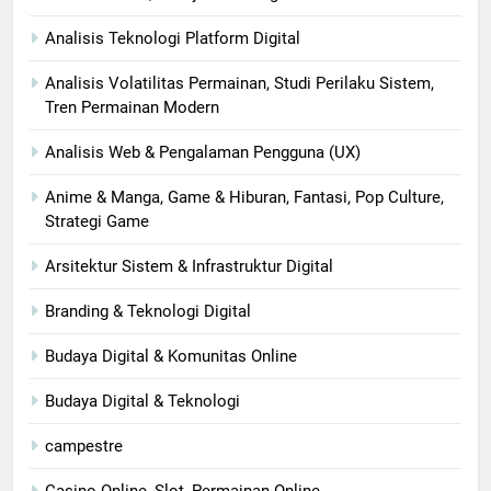
Analisis Teknologi Platform Digital
Analisis Volatilitas Permainan, Studi Perilaku Sistem,
Tren Permainan Modern
Analisis Web & Pengalaman Pengguna (UX)
Anime & Manga, Game & Hiburan, Fantasi, Pop Culture,
Strategi Game
Arsitektur Sistem & Infrastruktur Digital
Branding & Teknologi Digital
Budaya Digital & Komunitas Online
Budaya Digital & Teknologi
campestre