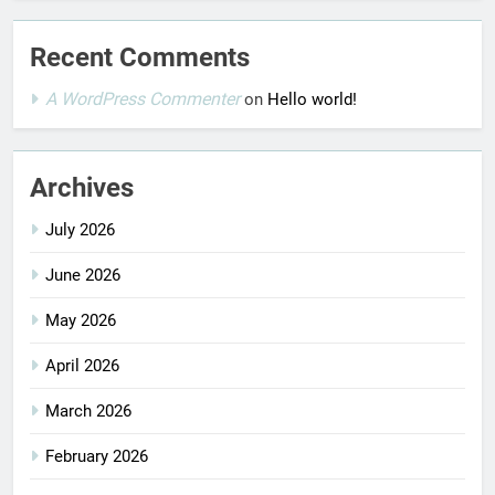
Recent Comments
A WordPress Commenter
on
Hello world!
Archives
July 2026
June 2026
May 2026
April 2026
March 2026
February 2026