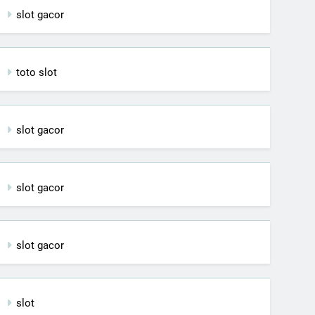
slot gacor
toto slot
slot gacor
slot gacor
slot gacor
slot