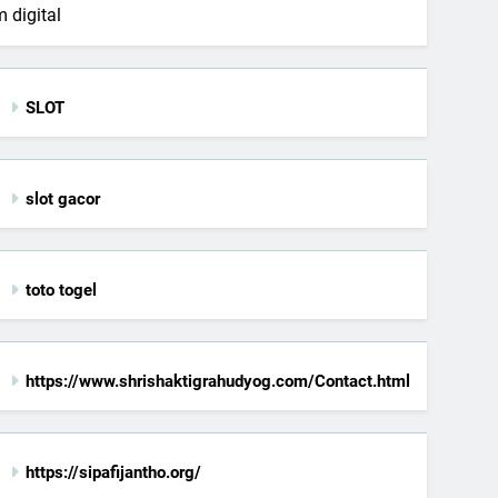
 digital
SLOT
slot gacor
toto togel
https://www.shrishaktigrahudyog.com/Contact.html
https://sipafijantho.org/