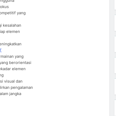
engguna
fokus
mpetitif yang
gi kesalahan
iap elemen
eningkatkan
T
ermainan yang
ang berorientasi
sekadar elemen
ng
si visual dan
dirkan pengalaman
dalam jangka