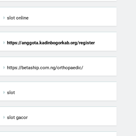
slot online
https://anggota.kadinbogorkab.org/register
https://betaship.com.ng/orthopaedic/
slot
slot gacor