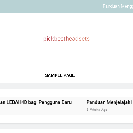
Panduan Mengg
Panduan Menjelajah
Panduan Menjelaj
Panduan Menggun
k Best Headsets
Panduan Mengg
Headset Terbaik Dengan Rekomendasi Dari Pick Best Headsets.
Panduan Menjelajah
SAMPLE PAGE
Panduan Menjelaj
 bagi Pengguna Baru
Panduan Menjelajahi Fitur EDWI
3 Weeks Ago