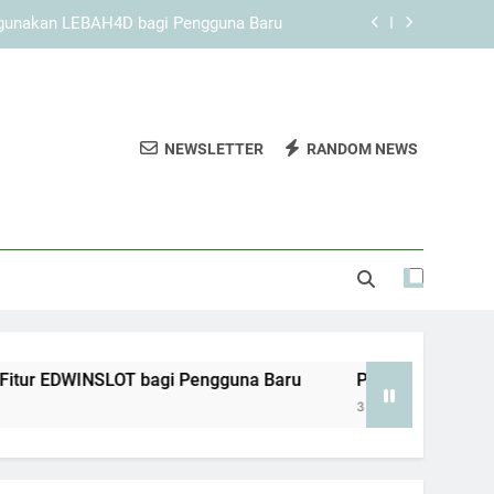
unakan LEBAH4D bagi Pengguna Baru
i Fitur EDWINSLOT bagi Pengguna Baru
ahi Fitur LEBAH4D bagi Pengguna Baru
NEWSLETTER
RANDOM NEWS
akan EDWINSLOT bagi Pengguna Baru
unakan LEBAH4D bagi Pengguna Baru
 Ulasan Dan Panduan Untuk Kualitas Suara Terbaik.
i Fitur EDWINSLOT bagi Pengguna Baru
ahi Fitur LEBAH4D bagi Pengguna Baru
NSLOT bagi Pengguna Baru
Panduan Menjelajahi Fitur 
3 Weeks Ago