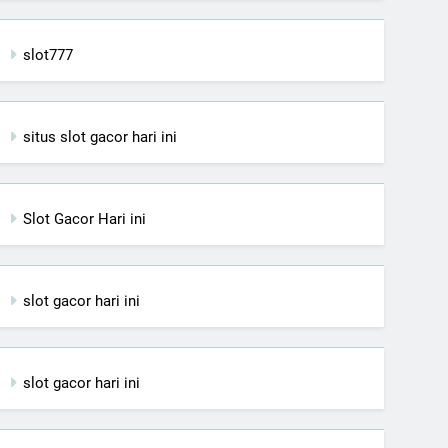
slot777
situs slot gacor hari ini
Slot Gacor Hari ini
slot gacor hari ini
slot gacor hari ini