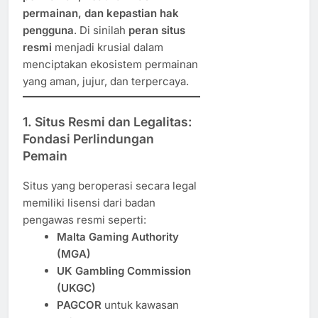
permainan, dan kepastian hak
pengguna
. Di sinilah
peran situs
resmi
menjadi krusial dalam
menciptakan ekosistem permainan
yang aman, jujur, dan terpercaya.
1.
Situs Resmi dan Legalitas:
Fondasi Perlindungan
Pemain
Situs yang beroperasi secara legal
memiliki lisensi dari badan
pengawas resmi seperti:
Malta Gaming Authority
(MGA)
UK Gambling Commission
(UKGC)
PAGCOR
untuk kawasan