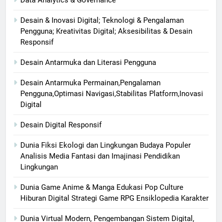
Data Analytics & Governance
Desain & Inovasi Digital; Teknologi & Pengalaman
Pengguna; Kreativitas Digital; Aksesibilitas & Desain
Responsif
Desain Antarmuka dan Literasi Pengguna
Desain Antarmuka Permainan,Pengalaman
Pengguna,Optimasi Navigasi,Stabilitas Platform,Inovasi
Digital
Desain Digital Responsif
Dunia Fiksi Ekologi dan Lingkungan Budaya Populer
Analisis Media Fantasi dan Imajinasi Pendidikan
Lingkungan
Dunia Game Anime & Manga Edukasi Pop Culture
Hiburan Digital Strategi Game RPG Ensiklopedia Karakter
Dunia Virtual Modern, Pengembangan Sistem Digital,