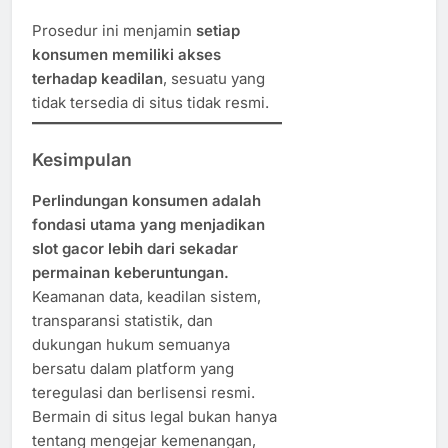
Prosedur ini menjamin
setiap
konsumen memiliki akses
terhadap keadilan
, sesuatu yang
tidak tersedia di situs tidak resmi.
Kesimpulan
Perlindungan konsumen adalah
fondasi utama yang menjadikan
slot gacor lebih dari sekadar
permainan keberuntungan.
Keamanan data, keadilan sistem,
transparansi statistik, dan
dukungan hukum semuanya
bersatu dalam platform yang
teregulasi dan berlisensi resmi.
Bermain di situs legal bukan hanya
tentang mengejar kemenangan,