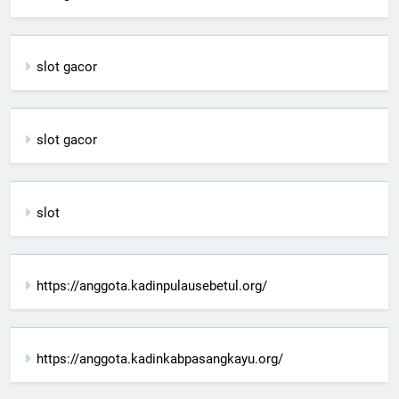
slot gacor
slot gacor
slot
https://anggota.kadinpulausebetul.org/
https://anggota.kadinkabpasangkayu.org/