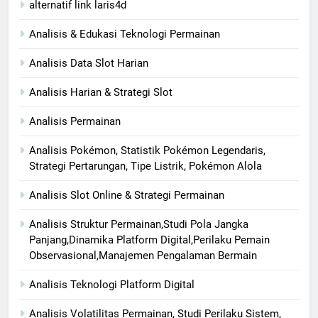
alternatif link laris4d
Analisis & Edukasi Teknologi Permainan
Analisis Data Slot Harian
Analisis Harian & Strategi Slot
Analisis Permainan
Analisis Pokémon, Statistik Pokémon Legendaris,
Strategi Pertarungan, Tipe Listrik, Pokémon Alola
Analisis Slot Online & Strategi Permainan
Analisis Struktur Permainan,Studi Pola Jangka
Panjang,Dinamika Platform Digital,Perilaku Pemain
Observasional,Manajemen Pengalaman Bermain
Analisis Teknologi Platform Digital
Analisis Volatilitas Permainan, Studi Perilaku Sistem,