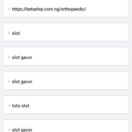
https://betaship.com.ng/orthopaedic/
slot
slot gacor
slot gacor
toto slot
slot gacor