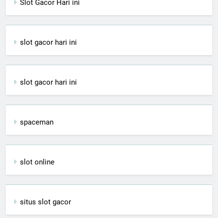
Slot Gacor Hari ini
slot gacor hari ini
slot gacor hari ini
spaceman
slot online
situs slot gacor