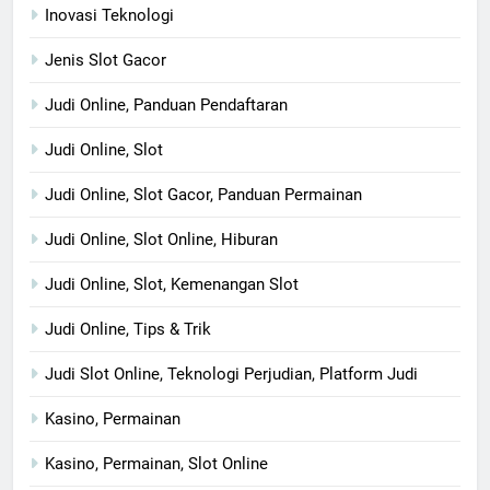
Inovasi Teknologi
Jenis Slot Gacor
Judi Online, Panduan Pendaftaran
Judi Online, Slot
Judi Online, Slot Gacor, Panduan Permainan
Judi Online, Slot Online, Hiburan
Judi Online, Slot, Kemenangan Slot
Judi Online, Tips & Trik
Judi Slot Online, Teknologi Perjudian, Platform Judi
Kasino, Permainan
Kasino, Permainan, Slot Online